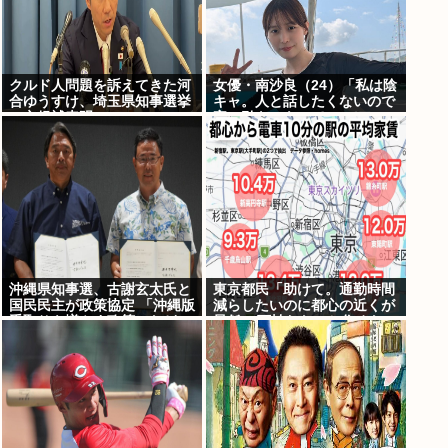
クルド人問題を訴えてきた河
女優・南沙良（24）「私は陰
合ゆうすけ、埼玉県知事選挙
キャ。人と話したくないので
に立候補表明www
家に引きこもってPCでアニ
メを観ていたい」
沖縄県知事選、古謝玄太氏と
東京都民「助けて。通勤時間
国民民主が政策協定 「沖縄版
減らしたいのに都心の近くが
手取りを増やす政策」など5
最低10万払わないと住めない
項目
の」