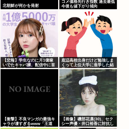
コメ価格先行き指数 過去最低
北朝鮮が何かを発射
今後も値下がり傾向
【悲報】学生なのに月1億稼
底辺高校出身だけど勉強しま
いでたキャバ嬢、配信中に首
くって上位大学に進学した結
吊って亡くなる
果w
【衝撃】不良マンガの最強キ
【画像】磯部花凛(30)、セク
ャラが凄すぎるwww「王道
シー声優・井口裕香に対抗し
不良マンガの最強キャラTier
てしまうwww