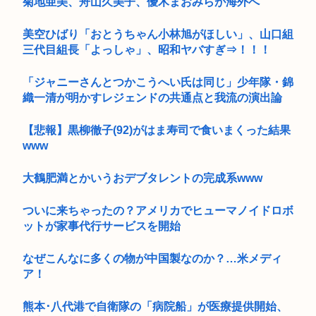
菊地亜美、舟山久美子、優木まおみらが海外へ
美空ひばり「おとうちゃん小林旭がほしい」、山口組
三代目組長「よっしゃ」、昭和ヤバすぎ⇒！！！
「ジャニーさんとつかこうへい氏は同じ」少年隊・錦
織一清が明かすレジェンドの共通点と我流の演出論
【悲報】黒柳徹子(92)がはま寿司で食いまくった結果
www
大鶴肥満とかいうおデブタレントの完成系www
ついに来ちゃったの？アメリカでヒューマノイドロボ
ットが家事代行サービスを開始
なぜこんなに多くの物が中国製なのか？…米メディ
ア！
熊本･八代港で自衛隊の「病院船」が医療提供開始、