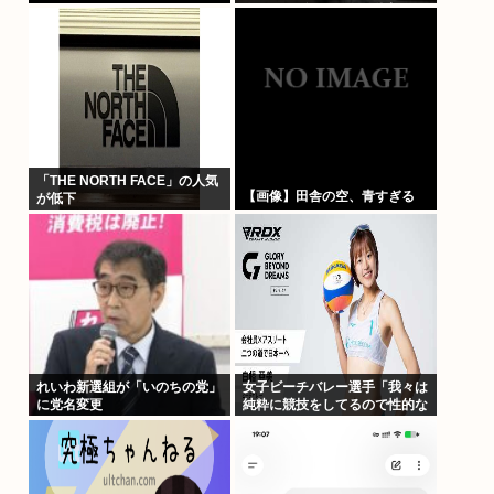
人」 2024年は32人が獄中死
「THE NORTH FACE」の人気
【画像】田舎の空、青すぎる
が低下
れいわ新選組が「いのちの党」
女子ビーチバレー選手「我々は
に党名変更
純粋に競技をしてるので性的な
目で見ないでください」