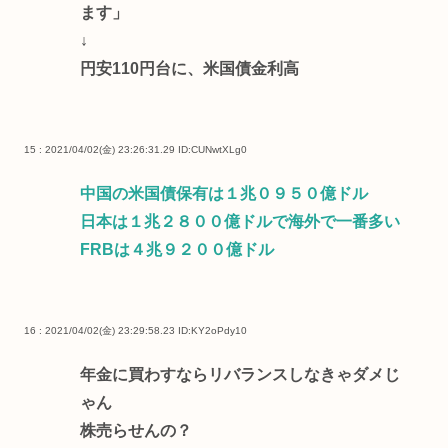
ます」
↓
円安110円台に、米国債金利高
15 : 2021/04/02(金) 23:26:31.29
ID:CUNwtXLg0
中国の米国債保有は１兆０９５０億ドル
日本は１兆２８００億ドルで海外で一番多い
FRBは４兆９２００億ドル
16 : 2021/04/02(金) 23:29:58.23
ID:KY2oPdy10
年金に買わすならリバランスしなきゃダメじ
ゃん
株売らせんの？