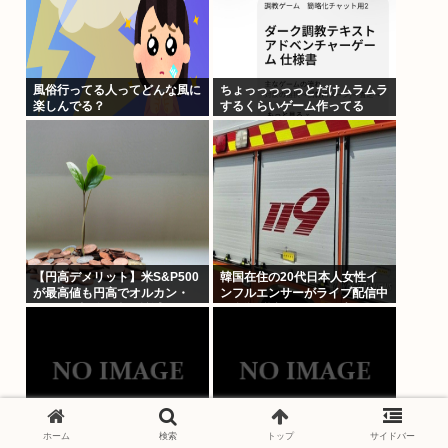
風俗行ってる人ってどんな風に
ちょっっっっっとだけムラムラ
楽しんでる？
するくらいゲーム作ってる
【円高デメリット】米S&P500
韓国在住の20代日本人女性イ
が最高値も円高でオルカン・
ンフルエンサーがライブ配信中
S&P500投信の含み益減
に自殺 聯合ニュース、朝鮮日
報、中央日報が報道
ホーム
検索
トップ
サイドバー