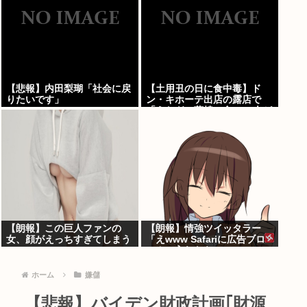
【悲報】内田梨瑚「社会に戻
【土用丑の日に食中毒】ド
りたいです」
ン・キホーテ出店の露店で
「うなぎの蒲焼」食べ14人が
発熱や下痢
【朗報】この巨人ファンの
【朗報】情強ツイッタラー
女、顔がえっちすぎてしまう
「えwww Safariに広告ブロ
www
ッカー入れたらyoutube
premium要らんやん。笑」
ホーム
嫌儲
【悲報】バイデン財政計画｢財源