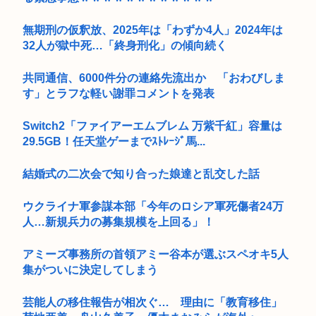
無期刑の仮釈放、2025年は「わずか4人」2024年は
32人が獄中死…「終身刑化」の傾向続く
共同通信、6000件分の連絡先流出か 「おわびしま
す」とラフな軽い謝罪コメントを発表
Switch2「ファイアーエムブレム 万紫千紅」容量は
29.5GB！任天堂ゲーまでｽﾄﾚｰｼﾞ馬...
結婚式の二次会で知り合った娘達と乱交した話
ウクライナ軍参謀本部「今年のロシア軍死傷者24万
人…新規兵力の募集規模を上回る」！
アミーズ事務所の首領アミー谷本が選ぶスペオキ5人
集がついに決定してしまう
芸能人の移住報告が相次ぐ… 理由に「教育移住」