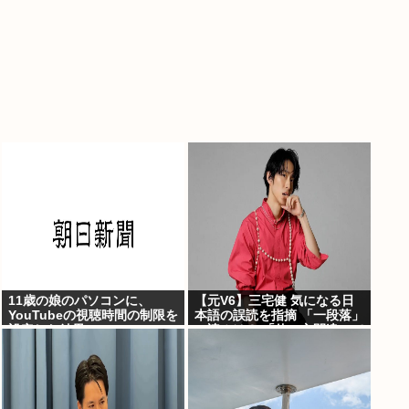
11歳の娘のパソコンに、
【元V6】三宅健 気になる日
YouTubeの視聴時間の制限を
本語の誤読を指摘 「一段落」
設定した結果
の読みは？ 「使い方間違って
るんだよなとか」