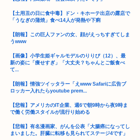
【土用丑の日に食中毒】ドン・キホーテ出店の露店で
「うなぎの蒲焼」食べ14人が発熱や下痢
【朗報】この巨人ファンの女、顔がえっちすぎてしま
うwww
【画像】小学生姫ギャルモデルのりりぴ（12）、最
新の姿に「痩せすぎ」「大丈夫？ちゃんとご飯食べ
て...
【朗報】情強ツイッタラー「えwww Safariに広告ブ
ロッカー入れたらyoutube prem...
【悲報】アメリカのIT企業、週6で朝9時から夜9時ま
で働く労働スタイルが流行り始める
【悲報】有名漫画家、がんを公表「大腸癌になってし
まいました。肝臓に転移も見られてステージ4です」