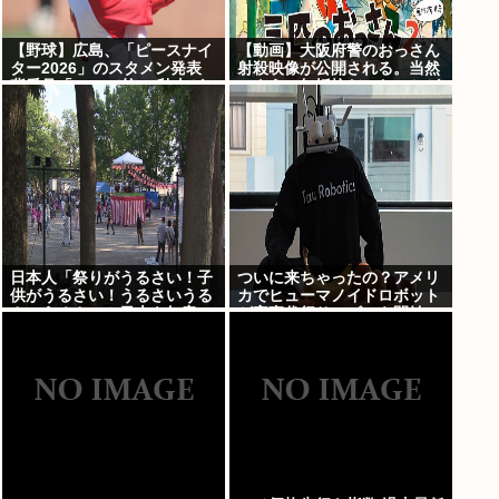
【野球】広島、「ピースナイ
【動画】大阪府警のおっさん
ター2026」のスタメン発表
射殺映像が公開される。当然
背番号「86」で統一 秋山が
のように無抵抗だったことが
カープ移籍後初の4番 小園は
発覚
6番
日本人「祭りがうるさい！子
ついに来ちゃったの？アメリ
供がうるさい！うるさいうる
カでヒューマノイドロボット
さいうるさい！日本を無音の
が家事代行サービスを開始
世界にしろ」