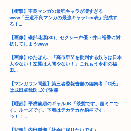
【衝撃】不良マンガの最強キャラが凄すぎる
www「王道不良マンガの最強キャラTier表」完成す
る！...
【画像】磯部花凛(30)、セクシー声優・井口裕香に対
抗してしまうwww
【画像】ゆたぼん、「高市早苗を批判する奴らは日本
人やない！左翼は人間やない！」これもう令和の福
田...
【マンガワン問題】第三者委報告書の編集者「G氏」
は成田卓哉氏...Xで謝罪
【唖然】平成前期のギャルJK「茶髪です。超ミニで
す。ルーズです。下着はテカテカか豹柄です」
⇒！！...
【悲報】内田梨瑚「社会に戻りたいです」