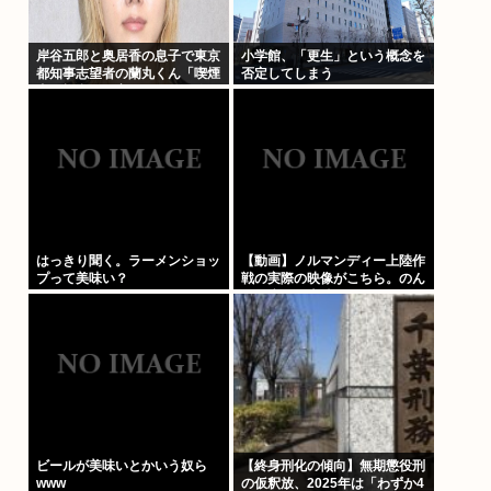
岸谷五郎と奥居香の息子で東京
小学館、「更生」という概念を
都知事志望者の蘭丸くん「喫煙
否定してしまう
者の権利が侵害されてる。俺た
ちの税金で喫煙所を作ってくだ
さい」
はっきり聞く。ラーメンショッ
【動画】ノルマンディー上陸作
プって美味い？
戦の実際の映像がこちら。のん
びり歩いて上陸してるんだがも
しかしてプライベートライアン
って嘘？
ビールが美味いとかいう奴ら
【終身刑化の傾向】無期懲役刑
www
の仮釈放、2025年は「わずか4