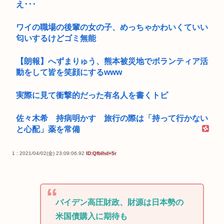
え･･･
ワイの職場の後輩の女の子、めっちゃかわいくていい
匂いするけどゴミ無能
【朗報】へずまりゅう、熊本被災地でボランティア活
動をして皆を笑顔にするwww
実際に見て衝撃的だった有名人を書くトピ
佐々木希 持病明かす 旅行の際は「持って行かない
と心配」薬を常備
1 : 2021/04/02(金) 23:09:06.92
ID:QfbIhd+5r
バイデン高圧財政、財源は日本勢の
米国債購入に期待も