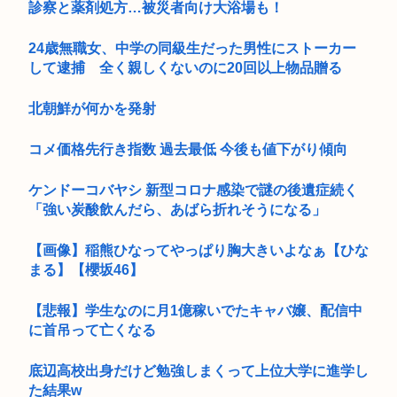
診察と薬剤処方…被災者向け大浴場も！
24歳無職女、中学の同級生だった男性にストーカー
して逮捕 全く親しくないのに20回以上物品贈る
北朝鮮が何かを発射
コメ価格先行き指数 過去最低 今後も値下がり傾向
ケンドーコバヤシ 新型コロナ感染で謎の後遺症続く
「強い炭酸飲んだら、あばら折れそうになる」
【画像】稲熊ひなってやっぱり胸大きいよなぁ【ひな
まる】【櫻坂46】
【悲報】学生なのに月1億稼いでたキャバ嬢、配信中
に首吊って亡くなる
底辺高校出身だけど勉強しまくって上位大学に進学し
た結果w