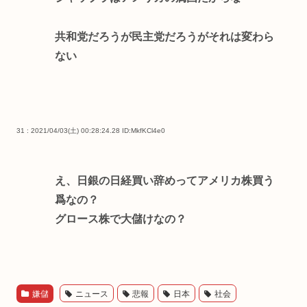
共和党だろうが民主党だろうがそれは変わら
ない
31 : 2021/04/03(土) 00:28:24.28
ID:MkfKCl4e0
え、日銀の日経買い辞めってアメリカ株買う
爲なの？
グロース株で大儲けなの？
嫌儲
ニュース
悲報
日本
社会