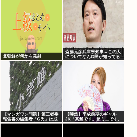
表」完成する！！この最強キ
ャラは…
斎藤元彦兵庫県知事←この人
北朝鮮が何かを発射
についてなんG民が知ってる
こと
【マンガワン問題】第三者委
【唖然】平成前期のギャル
報告書の編集者「G氏」は成
JK「茶髪です。超ミニです。
田卓哉氏...Xで謝罪
ルーズです。下着はテカテカ
か豹柄です」⇒！！！