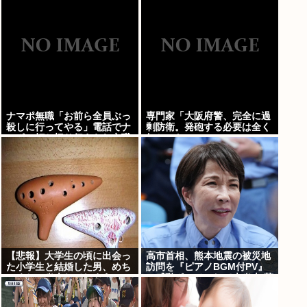
フなコースですよ」
川家康だよな
ナマポ無職「お前ら全員ぶっ
専門家「大阪府警、完全に過
殺しに行ってやる」電話でナ
剰防衛。発砲する必要は全く
マポの打ち切り伝えられ市職
無かった」
員を脅す
【悲報】大学生の頃に出会っ
高市首相、熊本地震の被災地
た小学生と結婚した男、めち
訪問を『ピアノBGM付PV』
ゃくちゃ炎上してしまう
の感動ポルノにして大炎上 芥
www
川賞作家ぶちぎれ「アホ
か！」