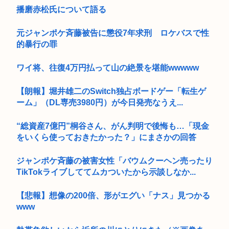
播磨赤松氏について語る
元ジャンポケ斉藤被告に懲役7年求刑 ロケバスで性
的暴行の罪
ワイ将、往復4万円払って山の絶景を堪能wwwww
【朗報】堀井雄二のSwitch独占ボードゲー「転生ゲ
ーム」（DL専売3980円）が今日発売なうえ...
“総資産7億円”桐谷さん、がん判明で後悔も…「現金
をいくら使っておきたかった？」にまさかの回答
ジャンポケ斉藤の被害女性「バウムクーヘン売ったり
TikTokライブしててムカついたから示談しなか...
【悲報】想像の200倍、形がエグい「ナス」見つかる
www