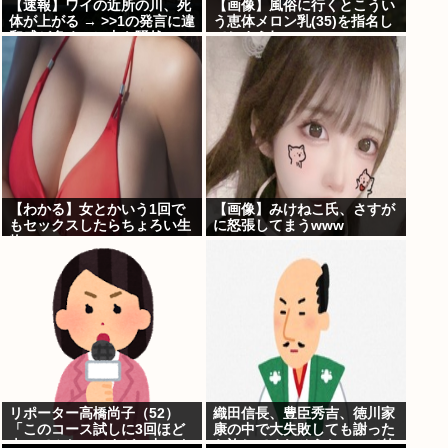
【速報】ワイの近所の川、死
【画像】風俗に行くとこうい
体が上がる → >>1の発言に違
う恵体メロン乳(35)を指名し
和感が多くスレ内も騒然
てしまう奴www
⇒・・！！！
【わかる】女とかいう1回で
【画像】みけねこ氏、さすが
もセックスしたらちょろい生
に怒張してまうwww
物www
リポーター高橋尚子（52）
織田信長、豊臣秀吉、徳川家
「このコース試しに3回ほど
康の中で大失敗しても謝った
走ってみたのですが、中々タ
ら許してくれそうなのって徳