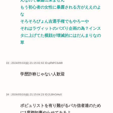
んなので暴露出来ません
もう初心者の女性に暴露される方がええのよ
な
そろそろぴょん吉選手権でもやろーや
それはラヴィットのバズり企画の為？インス
タに上げてた横顔が壊滅的にはだんまりなの
草
33 : 2024/05/10(金) 21:15:02.62
ID:q8NPC3sM0
学歴詐称じゃない人歓迎
34 : 2024/05/10(金) 21:15:04.23
ID:2LBhCtHo0
ポピュリストを有り難がるバカ信者達のため
に1度都知事やらせてみろよ