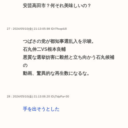
安芸高田市？何それ美味しいの？
27 : 2024/05/10(金) 21:13:05.98
ID:f7fxxpiU0
つばさの党が都知事選乱入を示唆。
石丸伸二VS根本良輔
悪質な選挙妨害に毅然と立ち向かう石丸候補
の
動画、驚異的な再生数になるな。
28 : 2024/05/10(金) 21:13:06.20
ID:jTdpPa+30
手を出そうとした