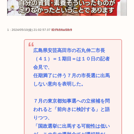
1 : 2024/05/10(金) 21:02:57.07
ID:Fk9AwS8r9
広島県安芸高田市の石丸伸二市長
（４１）＝１期目＝は１０日の記者
会見で、
任期満了に伴う７月の市長選に出馬
しない意向を表明した。
７月の東京都知事選への立候補を問
われると「前向きに検討する」と語
りつつ、
「国政選挙に出馬する可能性は低い