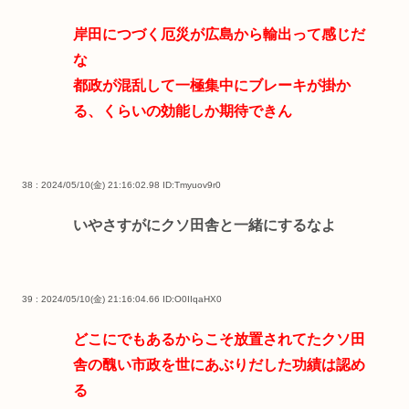
岸田につづく厄災が広島から輸出って感じだ
な
都政が混乱して一極集中にブレーキが掛か
る、くらいの効能しか期待できん
38 : 2024/05/10(金) 21:16:02.98
ID:Tmyuov9r0
いやさすがにクソ田舎と一緒にするなよ
39 : 2024/05/10(金) 21:16:04.66
ID:O0IIqaHX0
どこにでもあるからこそ放置されてたクソ田
舎の醜い市政を世にあぶりだした功績は認め
る