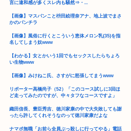
言に違和感が多くスレ内も騒然⇒・...
【画像】マスパンこと枡田絵理奈アナ、地上波でまさ
かのパンチラ
【画像】風俗に行くとこういう恵体メロン乳(35)を指
名してしまう奴www
【わかる】女とかいう1回でもセックスしたらちょろ
い生物www
【画像】みけねこ氏、さすがに怒張してまうwww
リポーター高橋尚子（52）「このコース試しに3回ほ
ど走ってみたのですが、中々タフなコースですよ」
織田信長、豊臣秀吉、徳川家康の中で大失敗しても謝
ったら許してくれそうなのって徳川家康だよな
ナマポ無職「お前ら全員ぶっ殺しに行ってやる」電話