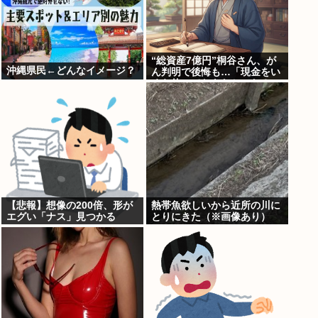
“総資産7億円”桐谷さん、が
沖縄県民←どんなイメージ？
ん判明で後悔も…「現金をい
くら使っておきたかった？」
にまさかの回答
【悲報】想像の200倍、形が
熱帯魚欲しいから近所の川に
エグい「ナス」見つかる
とりにきた（※画像あり）
www