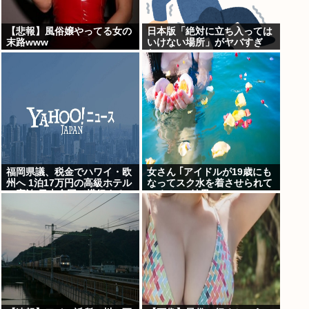
【悲報】風俗嬢やってる女の
日本版「絶対に立ち入っては
末路www
いけない場所」がヤバすぎ
た…
福岡県議、税金でハワイ・欧
女さん ｢アイドルが19歳にも
州へ 1泊17万円の高級ホテル
なってスク水を着させられて
に宿泊 日本全国で横行する
いる！｣⇒結果ｗｗｗ
「海外視察」という名の公費
豪遊