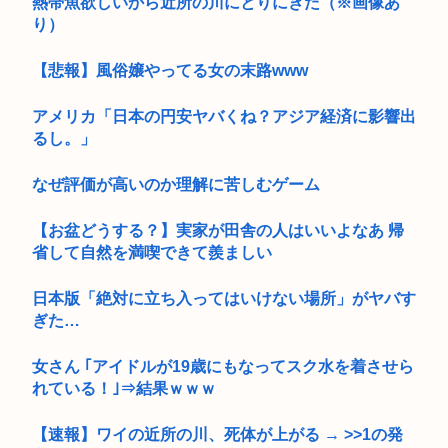
熱帯魚欲しいから近所の川にとりにきた（※画像あ
り）
【悲報】風俗嬢やってる女の末路www
アメリカ「日本の円安ヤバくね？アジア経済に影響出
るし。」
なぜ評価が高いのか理解に苦しむゲーム
【お盆どうする？】実家が田舎の人はいいよなあ 帰
省して自然を満喫できて羨ましい
日本版「絶対に立ち入ってはいけない場所」がヤバす
ぎた…
女さん ｢アイドルが19歳にもなってスク水を着させら
れている！｣⇒結果ｗｗｗ
【速報】ワイの近所の川、死体が上がる → >>1の発