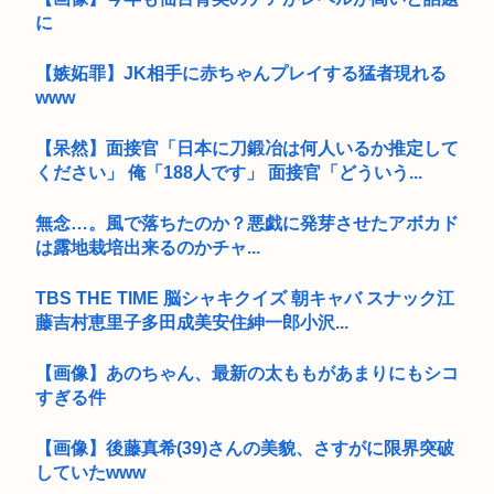
に
【嫉妬罪】JK相手に赤ちゃんプレイする猛者現れる
www
【呆然】面接官「日本に刀鍛冶は何人いるか推定して
ください」 俺「188人です」 面接官「どういう...
無念…。風で落ちたのか？悪戯に発芽させたアボカド
は露地栽培出来るのかチャ...
TBS THE TIME 脳シャキクイズ 朝キャバ スナック江
藤吉村恵里子多田成美安住紳一郎小沢...
【画像】あのちゃん、最新の太ももがあまりにもシコ
すぎる件
【画像】後藤真希(39)さんの美貌、さすがに限界突破
していたwww