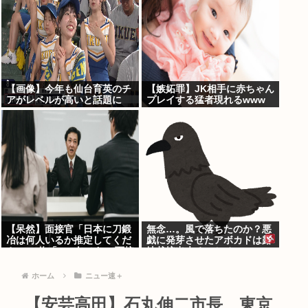
【画像】今年も仙台育英のチ
【嫉妬罪】JK相手に赤ちゃん
アがレベルが高いと話題に
プレイする猛者現れるwww
【呆然】面接官「日本に刀鍛
無念…。風で落ちたのか？悪
冶は何人いるか推定してくだ
戯に発芽させたアボカドは露
さい」 俺「188人です」 面接
地栽培出来るのかチャ...
官「どういう風に考えました
か？」俺「知ってました」⇒
ホーム
ニュー速＋
結果www
【安芸高田】石丸伸二市長、東京