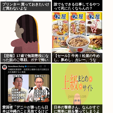
プリンター 買っておきたいけ
誰でもできる仕事してるやつ
ど買わないよな
って死にたくならんの？
【悲報】17歳で無期懲役にな
【セール】牛丼！松屋の牛め
った奴のご尊顔、ガチで怖い
し、豚めし、カレー、うな
ぎ、とんかつなどなどの冷凍
食品がセール中！
愛国者「デニーが勝ったら日
日本の警察さん、なんかすぐ
本は沖縄のこと見捨てるけど
に簡単に銃を撃ってしまうよ