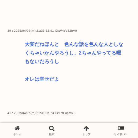
39 : 2025/04/05(土) 21:35:52.41
ID:WhbV42bV0
大変だねほんと 色んな話を色んな人としな
くちゃいかんやろうし、2ちゃんやってる暇
もないだろうし
オレは幸せだよ
41 : 2025/04/05(土) 21:39:05.73
ID:LcfLupMs0
ゼレンスキー 「イスラエルの虐殺は綺麗な
虐殺」
ホーム
検索
トップ
サイドバー