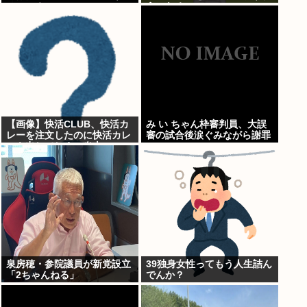
いいの？」
うになる…
【画像】快活CLUB、快活カ
み い ちゃん枠審判員、大誤
レーを注文したのに快活カレ
審の試合後涙ぐみながら謝罪
ーを出してしまい炎上ｗｗｗ
泉房穂・参院議員が新党設立
39独身女性ってもう人生詰ん
「2ちゃんねる」
でんか？