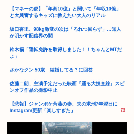
【マネーの虎】「年商10億」と聞いて「年収10億」
と大興奮するキッズに教えたい大人のリアル
坂口杏里、98kg激変の次は「ろれつ回らず」…知人
が明かす配信界の闇
鈴木福「運転免許を取得しました！！ちゃんとMTだ
よ」
さかなクン 50歳 結婚してる？に回答
佐藤二朗、主演予定だった映画『踊る大捜査線』スピ
ンオフ作品の撮影中止
【悲報】ジャンポケ斉藤の妻、夫の求刑7年翌日に
Instagram更新「楽しすぎた」