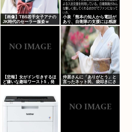
【画像】TBS若手女子アナの
小泉「熊本の知人から電話が
JK時代のセーラー服姿ｗ
あり、自衛隊の支援には感謝
しかない、自衛隊のファンが
増えてるとのこと 」
【悲報】女がドン引きするほ
仲居さんに「ありがとう」と
ど嫌いな趣味ワースト5，発
言ったネット民、袋叩きにさ
表される
れてしまう…