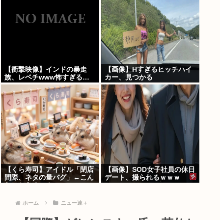
【衝撃映像】インドの暴走
【画像】Hすぎるヒッチハイ
族、レベチwww怖すぎる…
カー、見つかる
【くら寿司】アイドル「閉店
【画像】SOD女子社員の休日
間際、ネタの量バグ」←こん
デート、撮られるｗｗｗ
なことあるの？
ホーム
ニュー速＋