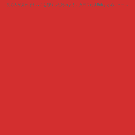
見る人が見ればキムチを頬張った時のように火照りだす5chまとめニュース