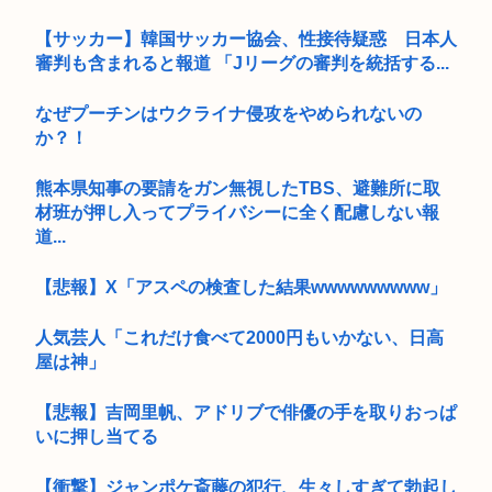
【サッカー】韓国サッカー協会、性接待疑惑 日本人
審判も含まれると報道 「Jリーグの審判を統括する...
なぜプーチンはウクライナ侵攻をやめられないの
か？！
熊本県知事の要請をガン無視したTBS、避難所に取
材班が押し入ってプライバシーに全く配慮しない報
道...
【悲報】X「アスペの検査した結果wwwwwwwww」
人気芸人「これだけ食べて2000円もいかない、日高
屋は神」
【悲報】吉岡里帆、アドリブで俳優の手を取りおっぱ
いに押し当てる
【衝撃】ジャンポケ斎藤の犯行、生々しすぎて勃起し