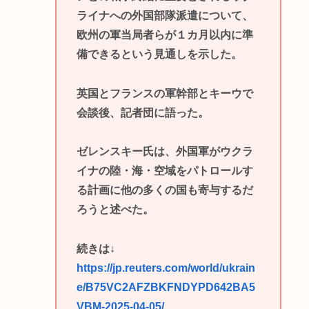
ライナへの外国部隊派遣について、
欧州の軍当局者らが１カ月以内に準
備できるという見通しを示した。
英国とフランスの軍幹部とキーウで
会談後、記者団に語った。
ゼレンスキー氏は、外国軍がウクラ
イナの陸・海・空域をパトロールす
る計画に他の多くの国も寄与するだ
ろうと述べた。
続きは↓
https://jp.reuters.com/world/ukrain
e/B75VC2AFZBKFNDYPD642BA5
VBM-2025-04-05/