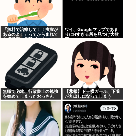
「無料で治療して！！虫歯が
ワイ、Googleマップであま
あるのよ！」ってからまれて
りにΗすぎる所を見つけ大歓
た歯科医の旦那がいるママ
喜
無職で宅建、行政書士の勉強
【悲報】トー横ガール、下着
を始めてしまったおっさん
が丸出しになってしまう
www