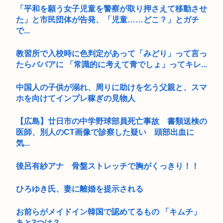
「平和を願う女子児童を警察が取り押さえて移動させ
た」と市民団体が告発、「児童……どこ？」とガチ
で...
教習所で入校時に色判定があって「みどり」って言っ
たらババアに 「常識的に考えて青でしょ」ってキレ...
中国人の子供が溺れ、周りに助けを乞う父親と、スマ
ホを向けてインプレ稼ぎの見物人
【広島】廿日市の中学野球部員死亡事故 書類送検の
医師、別人のCT画像で診察した疑い 頭部出血に
気...
後呂有紗アナ 骨盤ストレッチで胸がくっきり！！
ひろゆき氏、妻に離婚を提示される
お前らがメイドイン韓国で認めてるもの 「キムチ」
あと3つは？