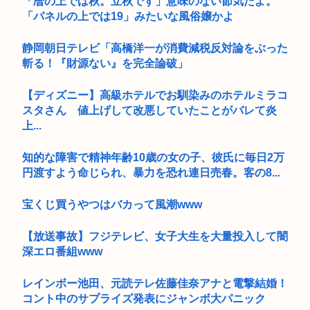
「暦の上では秋。立秋です」意味のない節気だよ。
「パネルの上では19」みたいな風俗嬢かよ
静岡朝日テレビ「高橋洋一が消費減税反対論をぶった
斬る！『財源ない』を完全論破」
【ディズニー】高級ホテルでお馴染みのホテルミラコ
スタさん 値上げして改悪していたことがバレて炎
上...
知的な障害で精神年齢10歳の女の子、彼氏に毎日2万
円渡すよう命じられ、暴力を恐れ連日売春。客の8...
宝くじ買うやつはバカって風潮www
【放送事故】フジテレビ、女子大生を大量投入して闇
深エロ番組www
レインボー池田、元読テレ佐藤佳奈アナと電撃結婚！
コント中のサプライズ発表にジャンボ大パニック