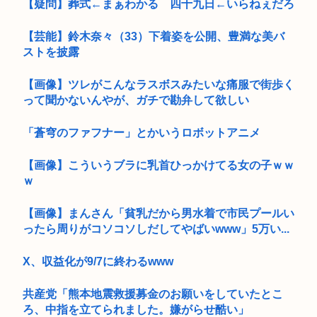
【疑問】葬式←まぁわかる 四十九日←いらねぇだろ
【芸能】鈴木奈々（33）下着姿を公開、豊満な美バ
ストを披露
【画像】ツレがこんなラスボスみたいな痛服で街歩く
って聞かないんやが、ガチで勘弁して欲しい
「蒼穹のファフナー」とかいうロボットアニメ
【画像】こういうブラに乳首ひっかけてる女の子ｗｗ
ｗ
【画像】まんさん「貧乳だから男水着で市民プールい
ったら周りがコソコソしだしてやばいwww」5万い...
X、収益化が9/7に終わるwww
共産党「熊本地震救援募金のお願いをしていたとこ
ろ、中指を立てられました。嫌がらせ酷い」