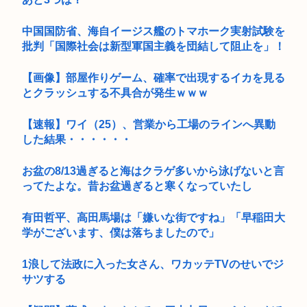
中国国防省、海自イージス艦のトマホーク実射試験を
批判「国際社会は新型軍国主義を団結して阻止を」！
【画像】部屋作りゲーム、確率で出現するイカを見る
とクラッシュする不具合が発生ｗｗｗ
【速報】ワイ（25）、営業から工場のラインへ異動
した結果・・・・・・
お盆の8/13過ぎると海はクラゲ多いから泳げないと言
ってたよな。昔お盆過ぎると寒くなっていたし
有田哲平、高田馬場は「嫌いな街ですね」「早稲田大
学がございます、僕は落ちましたので」
1浪して法政に入った女さん、ワカッテTVのせいでジ
サツする