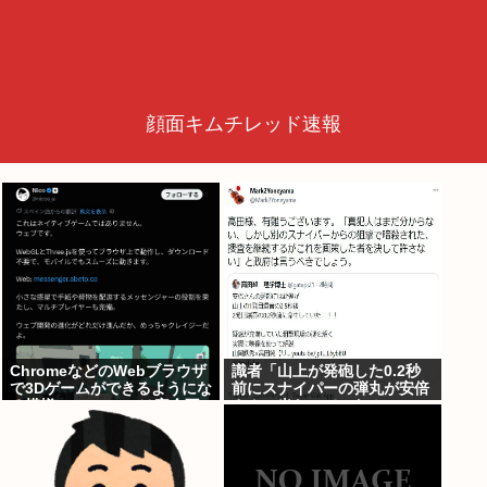
顔面キムチレッド速報
ChromeなどのWebブラウザ
識者「山上が発砲した0.2秒
で3Dゲームができるようにな
前にスナイパーの弾丸が安倍
る模様。Windowsは完全不
さんに当たっていた！」 こ
要に
れ。