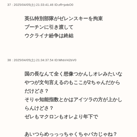
37 : 2025/04/05(土) 21:33:41.46
ID:zR+jotbO0
英仏特別部隊がゼレンスキーを拘束
プーチンに引き渡して
ウクライナ紛争は終結
38 : 2025/04/05(土) 21:34:37.54
ID:WhbV42bV0
国の長なんて全く想像つかんしオレみたいな
やつが文句言えるのもここが2ちゃんだから
だけどさ？
そりゃ知能指数とかはアイツラの方が上かし
らんけどさ？
ゼレもマクロンもオレより年下で
あいつらめっっっちゃくちゃバカじゃね？