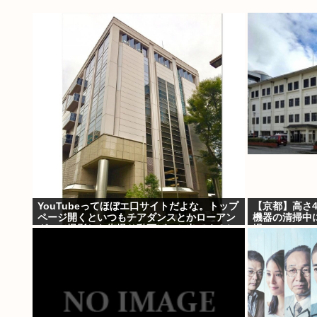
YouTubeってほぼエ口サイトだよな。トップ
【京都】高さ4
ページ開くといつもチアダンスとかローアン
機器の清掃中
グルで撮影した街撮り動画ばっか出てくるじ
場
ゃん