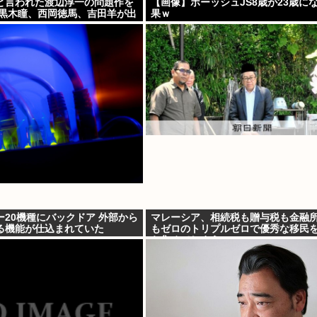
”と言われた渡辺淳一の問題作を
【画像】ボーッシュJS8歳が23歳に
 黒木瞳、西岡徳馬、吉田羊が出
果ｗ
20機種にバックドア 外部から
マレーシア、相続税も贈与税も金融
る機能が仕込まれていた
もゼロのトリプルゼロで優秀な移民
ら集めてしまう…