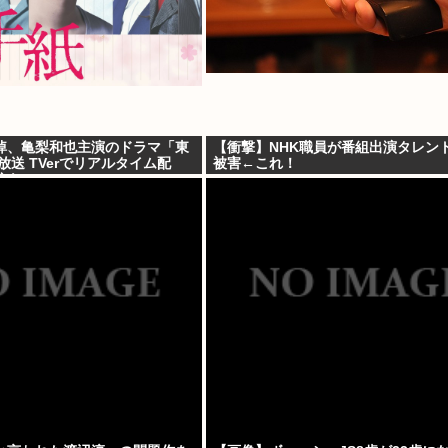
悼、亀梨和也主演のドラマ「東
【衝撃】NHK職員が番組出演タレン
放送 TVerでリアルタイム配
被害←これ！
信も