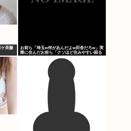
ポケ斉藤
お前ら「埼玉w何があんだよw田舎だろw」実
際に住んだお前ら「クソほど住みやすい困る
ことねえじゃん」