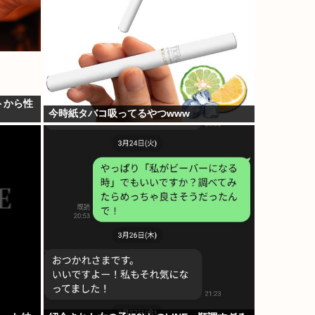
トから性
今時紙タバコ吸ってるやつwww