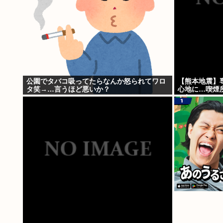
公園でタバコ吸ってたらなんか怒られてワロ
【熊本地震】
タ笑→…言うほど悪いか？
心地に…喫煙
これ・・・