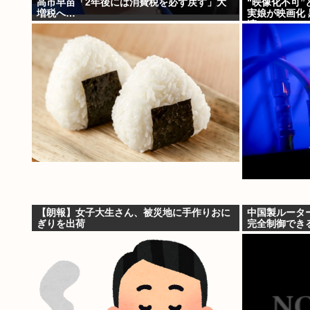
高市早苗「2年後には消費税を必ず戻す」大
“映像化不可
増税へ…
実娘が映画化
演
【朗報】女子大生さん、被災地に手作りおに
中国製ルーター
ぎりを出荷
完全制御でき