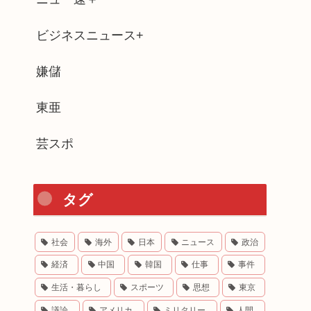
ビジネスニュース+
嫌儲
東亜
芸スポ
タグ
社会
海外
日本
ニュース
政治
経済
中国
韓国
仕事
事件
生活・暮らし
スポーツ
思想
東京
議論
アメリカ
ミリタリー
人間