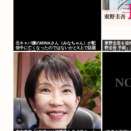
元キャバ嬢のMINAさん（みなちゃん）が配
東野圭吾を追
信中に亡くなったのではないかとX上で話題
野圭吾 手紙」
に（※動画あり）
信、見逃し配