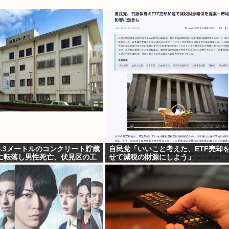
.3メートルのコンクリート貯蔵
自民党「いいこと考えた、ETF売却
に転落し男性死亡、伏見区の工
せて減税の財源にしよう」