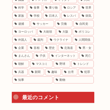
科学
食事
乗り物
ロシア
世界
家族
学校
日本人
レスバ
病気
逮捕
サッカー
労働
自民党
ヨーロッパ
大統領
大阪
ポリコレ
外国人
裁判
ウクライナ
人間関係
企業
首相
歴史
北海道
男・女
まんさん
子供
インターネット
死亡
朝鮮
マスコミ
野球
トレンド
兵器
新聞
趣味
台湾
犯罪
知事
動物
最近のコメント