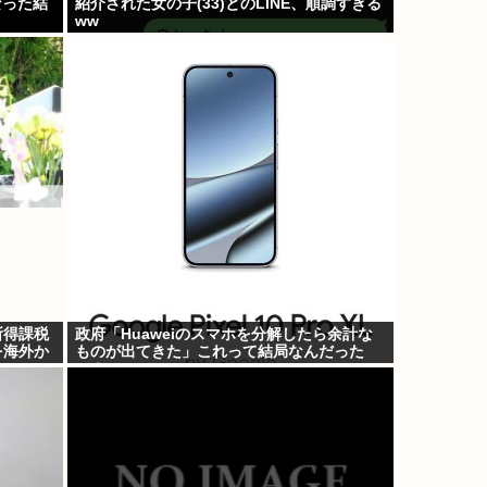
なった結
紹介された女の子(33)とのLINE、順調すぎる
ww
所得課税
政府「Huaweiのスマホを分解したら余計な
を海外か
ものが出てきた」これって結局なんだった
の？