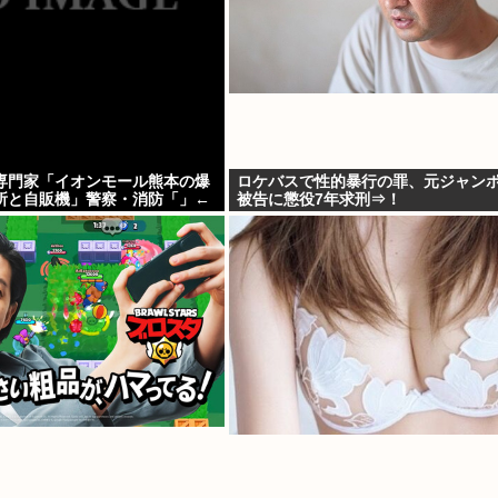
専門家「イオンモール熊本の爆
ロケバスで性的暴行の罪、元ジャン
所と自販機」警察・消防「」←
被告に懲役7年求刑⇒！