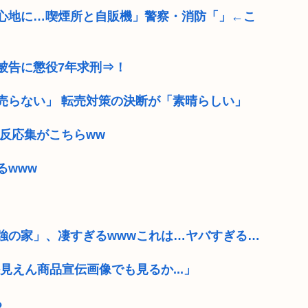
心地に…喫煙所と自販機」警察・消防「」←こ
被告に懲役7年求刑⇒！
売らない」 転売対策の決断が「素晴らしい」
反応集がこちらww
るwww
強の家」、凄すぎるwwwこれは…ヤバすぎる…
見えん商品宣伝画像でも見るか...」
る