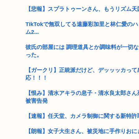
【悲報】スプラトゥーンさん、もうリズム天国
TikTokで無双してる遠藤彩加里と林仁愛
ム2...
彼氏の部屋には 調理道具とか調味料が一切
った。
【ガークリ】正統派だけど、デッッッカって
応！！！
【恨み】清水アキラの息子・清水良太郎さん
被害告発
【速報】任天堂、カメラ制御に関する新特許
【朗報】女子大生さん、被災地に手作りおに