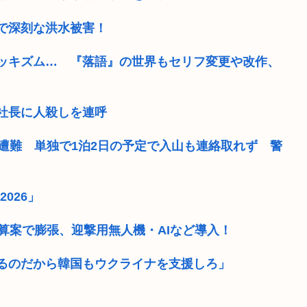
で深刻な洪水被害！
ッキズム… 『落語』の世界もセリフ変更や改作、
社長に人殺しを連呼
遭難 単独で1泊2日の予定で入山も連絡取れず 警
026」
算案で膨張、迎撃用無人機・AIなど導入！
るのだから韓国もウクライナを支援しろ」