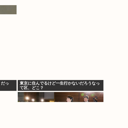
ミだっ
東京に住んでるけど一生行かないだろうなっ
て区、どこ？