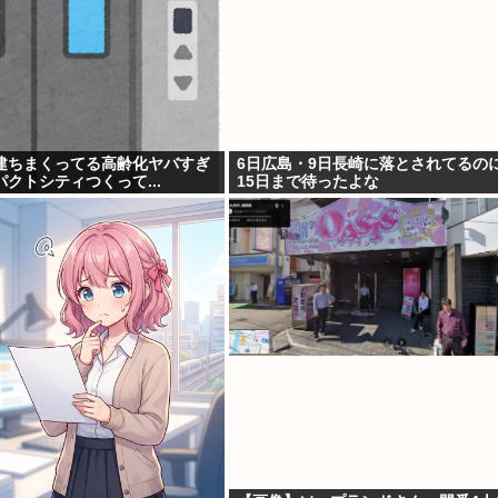
建ちまくってる高齢化ヤバすぎ
6日広島・9日長崎に落とされてるの
クトシティつくって...
15日まで待ったよな