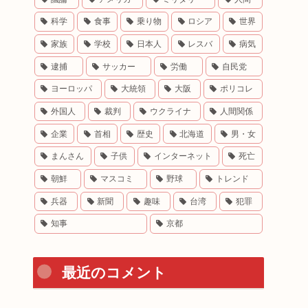
科学
食事
乗り物
ロシア
世界
家族
学校
日本人
レスバ
病気
逮捕
サッカー
労働
自民党
ヨーロッパ
大統領
大阪
ポリコレ
外国人
裁判
ウクライナ
人間関係
企業
首相
歴史
北海道
男・女
まんさん
子供
インターネット
死亡
朝鮮
マスコミ
野球
トレンド
兵器
新聞
趣味
台湾
犯罪
知事
京都
最近のコメント