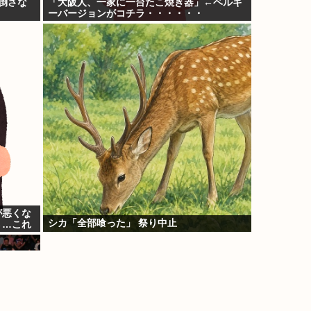
倒さな
「大阪人、一家に一台たこ焼き器」←ベルギ
ーバージョンがコチラ・・・・・・
が悪くな
シカ「全部喰った」 祭り中止
→…これ