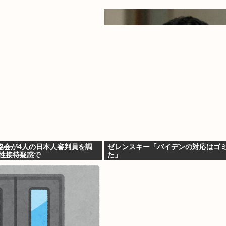
協会が4人の日本人審判員を調
ゼレンスキー「バイデンの対応はゴ
の性接待疑惑で
た」