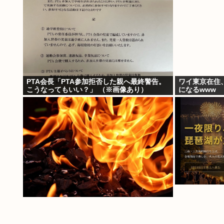
PTA会長「PTA参加拒否した親へ最終警告。
ワイ東京在住
こうなってもいい？」 （※画像あり）
になるwww