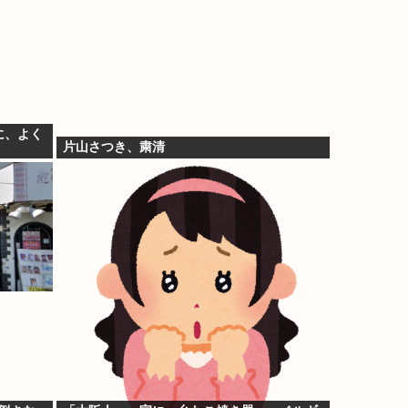
に、よく
片山さつき、粛清