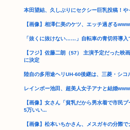
本田望結、久しぶりにセクシー巨乳投稿！や
【画像】相澤仁美のケツ、エッチ過ぎるwww
「抜くに抜けない……」自転車の青切符導入
【フジ】佐藤二朗（57） 主演予定だった映
に決定
陸自の多用途ヘリUH-60後継は、三菱・シ
レインボー池田、超美人女子アナと結婚www
【画像】女さん「貧乳だから男水着で市民プ
5万いい...
【画像】松本いちかさん、メスガキの分際で