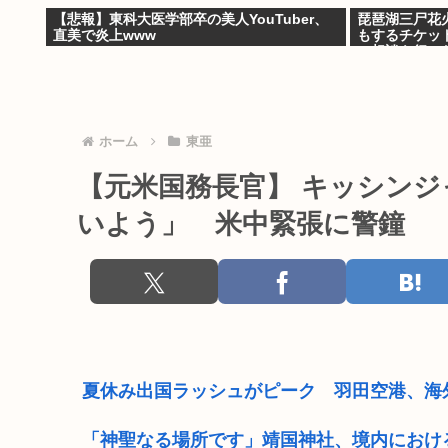
【悲報】東科大医学部卒の美人YouTuber、
琵琶湖三尸花火
直美で炎上www
もするチケッ
の相談を行い
ホーム
東亜
【元米国務長官】 キッシン
いよう」 米中緊張に警鐘
夏休み出国ラッシュがピーク 羽田空港、海
「神聖なる場所です」靖国神社、境内におけ