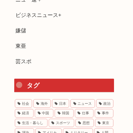
ビジネスニュース+
嫌儲
東亜
芸スポ
タグ
社会
海外
日本
ニュース
政治
経済
中国
韓国
仕事
事件
生活・暮らし
スポーツ
思想
東京
議論
アメリカ
ミリタリー
人間