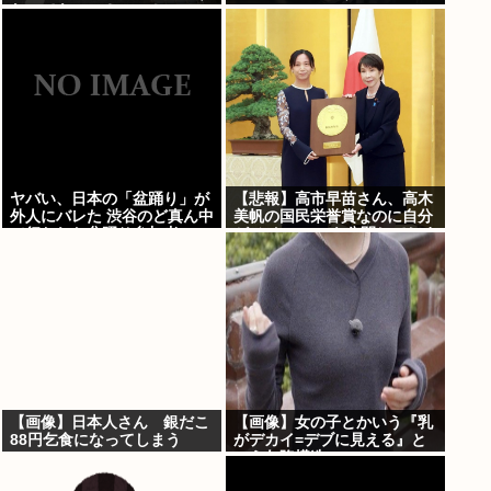
なってもいい？」⇒！
ヤバい、日本の「盆踊り」が
【悲報】高市早苗さん、高木
外人にバレた 渋谷のど真ん中
美帆の国民栄誉賞なのに自分
で行われた盆踊り参加者
がメインのPVを公開してしま
67000人のうち20000人が外
う
人、ダンシングヒーローに熱
狂
【画像】日本人さん 銀だこ
【画像】女の子とかいう『乳
88円乞食になってしまう
がデカイ=デブに見える』と
いう欠陥構造www