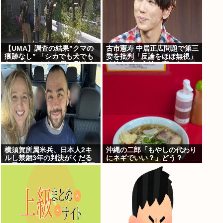
【UMA】調査の結果”クマの
古市憲寿 中居正広問題で第三
痕跡なし” 「シカでも犬でも
委を批判「反論をほぼ無視」
ないゴロンとして黒い動物を
「彼らが一方的に言ったこと
見た」 札幌市清田区
が世の中に定着してしまう」
橋下徹も同調
横須賀所属米兵、日本人2キ
沖縄の二郎「もやしの代わり
ルし禁錮3年の判決がくだる
にネギでいい？」どう？
も恩赦で釈放！ニュー速愛国
者「辺野古！」