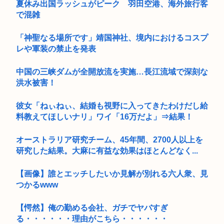
夏休み出国ラッシュがピーク 羽田空港、海外旅行客
で混雑
「神聖なる場所です」靖国神社、境内におけるコスプ
レや軍装の禁止を発表
中国の三峡ダムが全開放流を実施…長江流域で深刻な
洪水被害！
彼女「ねぃねぃ、結婚も視野に入ってきたわけだし給
料教えてほしいナリ」ワイ「16万だよ」⇒結果！
オーストラリア研究チーム、45年間、2700人以上を
研究した結果。大麻に有益な効果はほとんどなく...
【画像】誰とエッチしたいか見解が別れる六人衆、見
つかるwww
【愕然】俺の勤める会社、ガチでヤバすぎ
る・・・・・・理由がこちら・・・・・・