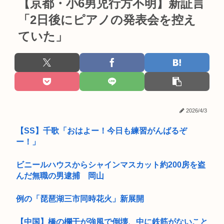
【京都・小6男児行方不明】新証言
「2日後にピアノの発表会を控え
ていた」
2026/4/3
【SS】千歌「おはよー！今日も練習がんばるぞ
ー！」
ビニールハウスからシャインマスカット約200房を盗
んだ無職の男逮捕 岡山
例の「琵琶湖三市同時花火」新展開
【中国】橋の欄干が強風で倒壊、中に鉄筋がないこと