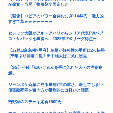
が発覚＝当局「接着剤で固定した」
【画像】ロピアのパワー全開おにぎり444円 魅力的
すぎて草ｗｗｗｗｗｗｗ
セレッソ大阪がアル・アハリからシリア代表FWパブ
ロ・サバックを獲得へ 2025年のKリーグ得点王
【J2第1節 鳥栖×甲府】鳥栖が好相性の甲府に2-0快勝
で5年ぶり開幕白星！田中雄大は古巣に恩返...
【SS】小鈴「ぬいぐるみを手に入れた人への注意喚
起」
ジャンポケ斉藤に見る量刑7年の重さ、殺してしまい
傷害致死罪を狙う方が量刑的には軽いと話題
吉野家のステーキ定食1500円