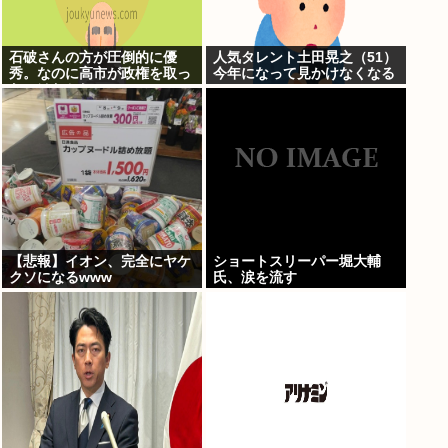
石破さんの方が圧倒的に優
人気タレント土田晃之（51）
秀。なのに高市が政権を取っ
今年になって見かけなくなる
たのはおかしい
【悲報】イオン、完全にヤケ
ショートスリーパー堀大輔
クソになるwww
氏、涙を流す