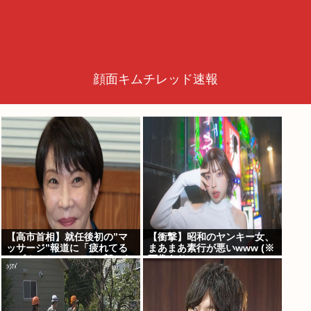
顔面キムチレッド速報
【高市首相】就任後初の”マ
【衝撃】昭和のヤンキー女、
ッサージ”報道に「疲れてる
まあまあ素行が悪いwww (※
アピ？」とSNSでは一部から
画像あり)
冷ややかな声…被災地視
察”PV動画”から続く不信