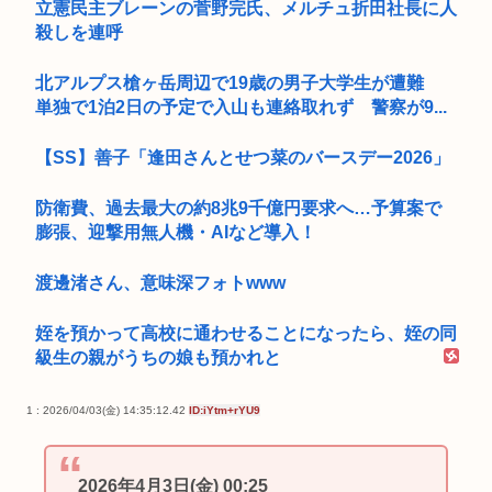
立憲民主ブレーンの菅野完氏、メルチュ折田社長に人
殺しを連呼
北アルプス槍ヶ岳周辺で19歳の男子大学生が遭難
単独で1泊2日の予定で入山も連絡取れず 警察が9...
【SS】善子「逢田さんとせつ菜のバースデー2026」
防衛費、過去最大の約8兆9千億円要求へ…予算案で
膨張、迎撃用無人機・AIなど導入！
渡邊渚さん、意味深フォトwww
姪を預かって高校に通わせることになったら、姪の同
級生の親がうちの娘も預かれと
1 : 2026/04/03(金) 14:35:12.42
ID:iYtm+rYU9
2026年4月3日(金) 00:25