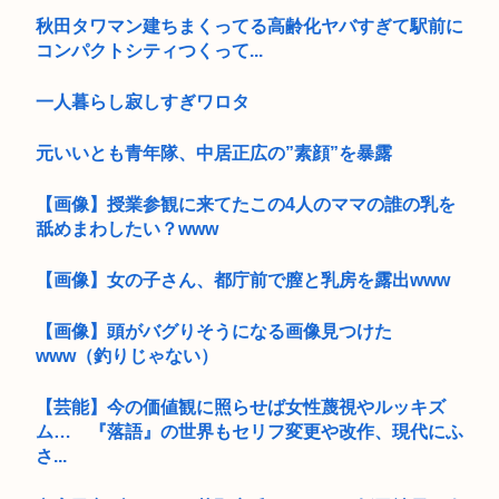
秋田タワマン建ちまくってる高齢化ヤバすぎて駅前に
コンパクトシティつくって...
一人暮らし寂しすぎワロタ
元いいとも青年隊、中居正広の”素顔”を暴露
【画像】授業参観に来てたこの4人のママの誰の乳を
舐めまわしたい？www
【画像】女の子さん、都庁前で膣と乳房を露出www
【画像】頭がバグりそうになる画像見つけた
www（釣りじゃない）
【芸能】今の価値観に照らせば女性蔑視やルッキズ
ム… 『落語』の世界もセリフ変更や改作、現代にふ
さ...