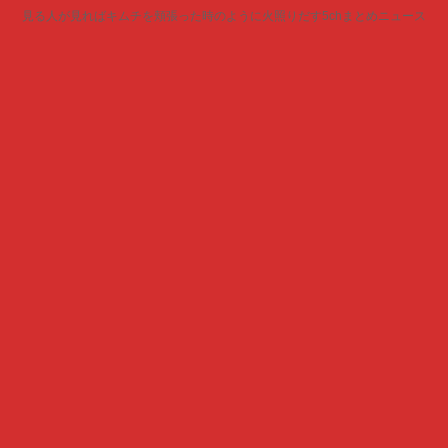
見る人が見ればキムチを頬張った時のように火照りだす5chまとめニュース