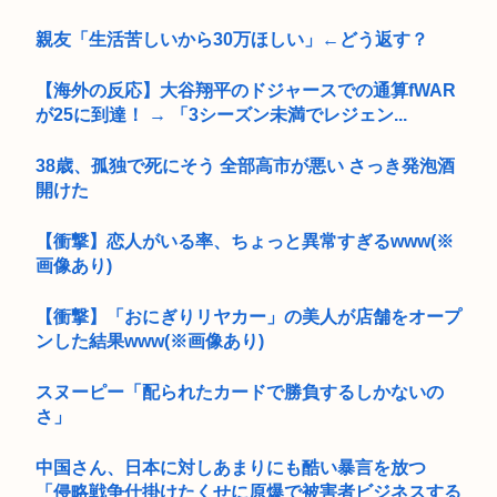
親友「生活苦しいから30万ほしい」←どう返す？
【海外の反応】大谷翔平のドジャースでの通算fWAR
が25に到達！ → 「3シーズン未満でレジェン...
38歳、孤独で死にそう 全部高市が悪い さっき発泡酒
開けた
【衝撃】恋人がいる率、ちょっと異常すぎるwww(※
画像あり)
【衝撃】「おにぎりリヤカー」の美人が店舗をオープ
ンした結果www(※画像あり)
スヌーピー「配られたカードで勝負するしかないの
さ」
中国さん、日本に対しあまりにも酷い暴言を放つ
「侵略戦争仕掛けたくせに原爆で被害者ビジネスする