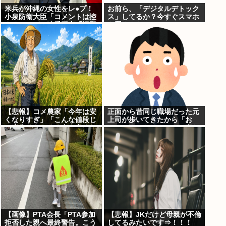
米兵が沖縄の女性をレ●プ！
お前ら、「デジタルデトック
小泉防衛大臣「コメントは控
ス」してるか？今すぐスマホ
える」ニュー速愛国者「辺野
を置くんだ。
古！」
【悲報】コメ農家「今年は安
正面から昔同じ職場だった元
くなりすぎ」「こんな値段じ
上司が歩いてきたから「お
ゃ米作りをやめる人も多くな
～！こんにちは！」って声か
るんじゃないかな?」
けたんや
【画像】PTA会長「PTA参加
【悲報】JKだけど母親が不倫
拒否した親へ最終警告。こう
してるみたいです⇒！！！