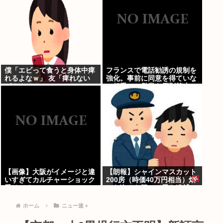
僕「エビって食うと身体中痺
フランスで電話勧誘の規制を
れるよなｗ」 友「痺れない
強化。事前に同意を得ていな
が？？」
い相手への営業を原則禁止
【画像】大阪がイメージと違
【朗報】シャインマスカット
いすぎてカルチャーショック
200房（時価40万円相当）畑
受けてる
から盗んだ疑いで男を逮捕へ
ホーム
ニュー速＋