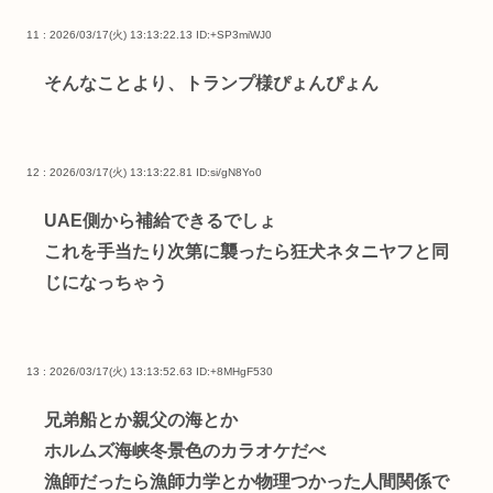
11 : 2026/03/17(火) 13:13:22.13
ID:+SP3miWJ0
そんなことより、トランプ様ぴょんぴょん
12 : 2026/03/17(火) 13:13:22.81
ID:si/gN8Yo0
UAE側から補給できるでしょ
これを手当たり次第に襲ったら狂犬ネタニヤフと同
じになっちゃう
13 : 2026/03/17(火) 13:13:52.63
ID:+8MHgF530
兄弟船とか親父の海とか
ホルムズ海峡冬景色のカラオケだべ
漁師だったら漁師力学とか物理つかった人間関係で