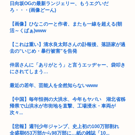
日向坂OGの最新ランジェリー、もうエグいだ
ろ・・・(画像どーん)
【画像】ひなこのーと作者、またも一線を超える(朝
活～くぱぁ)www
【これは重い】清水良太郎さんの訃報後、落語家が過
去の“いじめ・暴行被害”を告発
仲居さんに「ありがとう」と言うエッヂャー、袋叩き
にされてしまう…
最近の若年、芸能人を全然知らないwww
【中国】毎年恒例の大洪水、今年もヤバい 湖北省秭
帰県で山洪水が市街地を直撃、工場浸水・車両が
次々...
【悲報】週刊少年ジャンプ、史上初の100万部割れ
全盛期653万部から98万部に…紙の雑誌「10...