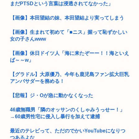
まだPTSDという言葉は浸透されてなかった」
【画像】本田望結の妹、本田望結より実ってしまう
【画像】生まれて初めて「■ニス」握って恥ずかしい
女の子さんwww
【画像】休日ドイツ人「海に来たぞーー！！海といえ
ば～～w」
【グラドル】大原優乃、今年も鹿児島ファン拡大巨乳
アンバサダーを務める！
【悲報】ジ・Oが急に動かなくなった
46歳無職男「隣のオッサンのくしゃみうっせー！」
→60歳男性宅に侵入し暴行を加えて逮捕
最近のテレビって、ただのでかいYouTubeになりつ
つあるよな