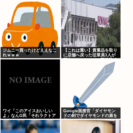
報道をやってしまう
ジムニー買ったけどええなこ
【これは重い】貴重品を取り
れｗｗｗ
に店舗へ戻った従業員3人が
死亡 オンワードが再発防止
策を発表
ワイ「このアイスおいしい
Google面接官「ダイヤモン
よ」なんG民「それラクトア
ドの剣でダイヤモンドの盾を
イスじゃん」
切るとどうなりますか？」