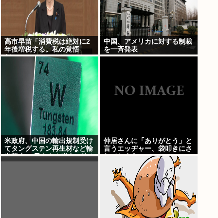
高市早苗「消費税は絶対に2
中国、アメリカに対する制裁
年後増税する。私の覚悟
を一斉発表
だ。」
米政府、中国の輸出規制受け
仲居さんに「ありがとう」と
てタングステン再生材など輸
言うエッヂャー、袋叩きにさ
出禁止へ 日本さん米中に挟み
れてしまう…
撃ちされる形に