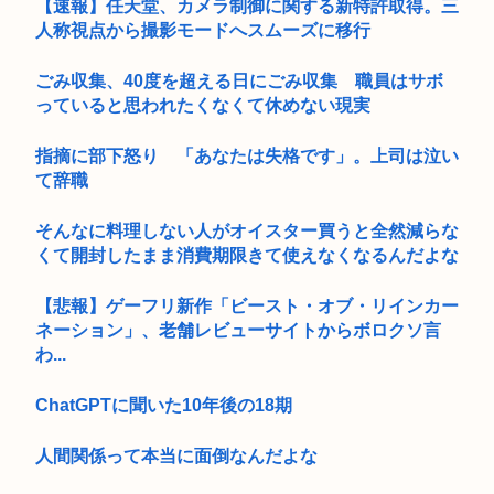
【速報】任天堂、カメラ制御に関する新特許取得。三
人称視点から撮影モードへスムーズに移行
ごみ収集、40度を超える日にごみ収集 職員はサボ
っていると思われたくなくて休めない現実
指摘に部下怒り 「あなたは失格です」。上司は泣い
て辞職
そんなに料理しない人がオイスター買うと全然減らな
くて開封したまま消費期限きて使えなくなるんだよな
【悲報】ゲーフリ新作「ビースト・オブ・リインカー
ネーション」、老舗レビューサイトからボロクソ言
わ...
ChatGPTに聞いた10年後の18期
人間関係って本当に面倒なんだよな