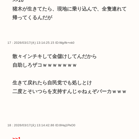
>>16
猪木が生きてたら、現地に乗り込んで、全隻連れて
帰ってくるんだが
17 : 2026/03/17(火) 13:14:25.15
ID:WgIfk+nk0
散々インチキして金儲けしてんだから
自助しろザコｗｗｗｗｗｗｗ
生きて戻れたら自民党でも処しとけ
二度とそいつらを支持すんじゃねぇぞバーカｗｗｗ
18 : 2026/03/17(火) 13:14:42.86
ID:8Hsj1PkO0