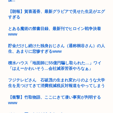
【朗報】賀喜遥香、最新グラビアで見せた生足がエグ
すぎる
とある魔術の禁書目録、最新刊でヒロイン戦争決着
www
貯金だけし続けた独身おじさん（通称桐谷さん）の人
生、あまりに悲惨すぎるwww
積水ハウス「地面師に55億円騙し取られた…」ワイ
「はえーかわいそう…会社滅茶苦茶やろなぁ」
フジテレビさん 石破茂の生まれ変わりのような大学
生を見つけてきて消費税減税反対報道をやってしまう
【衝撃】竹取物語、ここにきて凄い事実が判明する
www