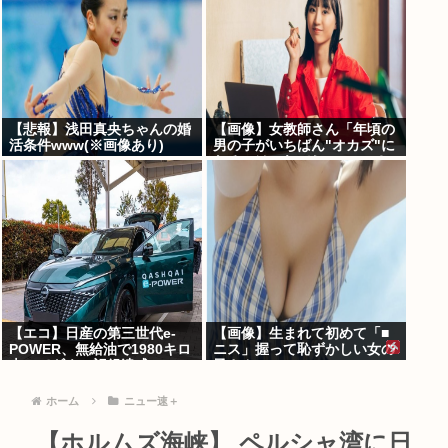
【悲報】浅田真央ちゃんの婚
【画像】女教師さん「年頃の
活条件www(※画像あり)
男の子がいちばん"オカズ"に
なるのはこれでしょ･････？
♡♡♡」→！！
【エコ】日産の第三世代e-
【画像】生まれて初めて「■
POWER、無給油で1980キロ
ニス」握って恥ずかしい女の
走ってギネス記録達成
子さんwww
ホーム
ニュー速＋
【ホルムズ海峡】 ペルシャ湾に日