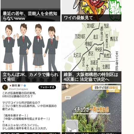
最近の若年、芸能人を全然知
ワイの昼飯見て
らないwww
立ちんぼJK、カメラで撮られ
維新、大阪都構想の特別区は
て発狂
4区案に 法定協で決定へ