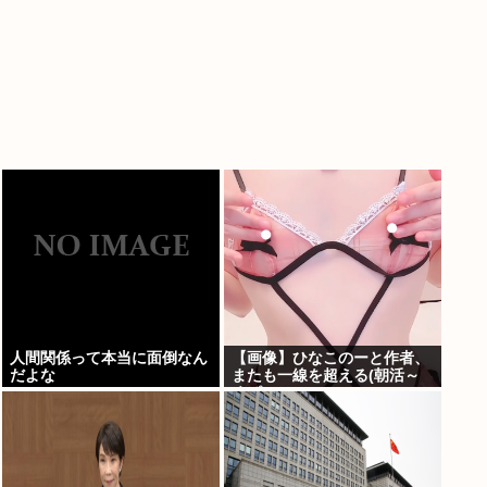
人間関係って本当に面倒なん
【画像】ひなこのーと作者、
だよな
またも一線を超える(朝活～
くぱぁ)www