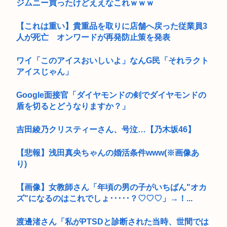
ジムニー買ったけどええなこれｗｗｗ
【これは重い】貴重品を取りに店舗へ戻った従業員3
人が死亡 オンワードが再発防止策を発表
ワイ「このアイスおいしいよ」なんG民「それラクト
アイスじゃん」
Google面接官「ダイヤモンドの剣でダイヤモンドの
盾を切るとどうなりますか？」
吉田綾乃クリスティーさん、号泣…【乃木坂46】
【悲報】浅田真央ちゃんの婚活条件www(※画像あ
り)
【画像】女教師さん「年頃の男の子がいちばん"オカ
ズ"になるのはこれでしょ･････？♡♡♡」→！...
渡邊渚さん「私がPTSDと診断された当時、世間では