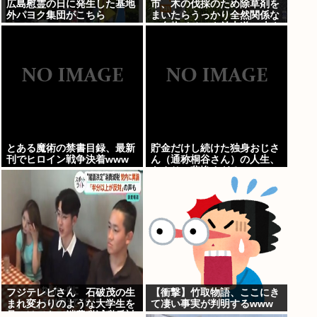
広島慰霊の日に発生した基地
市、木の伐採のため除草剤を
外パヨク集団がこちら
まいたらうっかり全然関係な
い名物イチョウ並木道54本を
全滅させてしまう(・ω<)
とある魔術の禁書目録、最新
貯金だけし続けた独身おじさ
刊でヒロイン戦争決着www
ん（通称桐谷さん）の人生、
あまりに悲惨すぎるwww
フジテレビさん 石破茂の生
【衝撃】竹取物語、ここにき
まれ変わりのような大学生を
て凄い事実が判明するwww
見つけてきて消費税減税反対