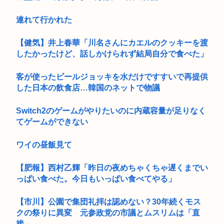
連れて行かれた
【健気】井上春華「川名さんにカエルのクッキーを渡
したかったけど、話しかけられず結局自分で食べた」
客が使ったビールジョッキを水だけですすいで再提供
した日本の飲食店…韓国のネットで物議
Switch2のゲームがやりたいのに内蔵容量が足りなく
てゲームができない
ワイの昼飯見て
【肥報】西村乙輝「昨日の夜めちゃくちゃ遅くまでい
っぱい食べた。今日もいっぱい食べてやる」
【市川】公園で集団礼拝は認めない？30年続くモス
クの祭りに異変 元参政党の市議とムスリムは「直
接...