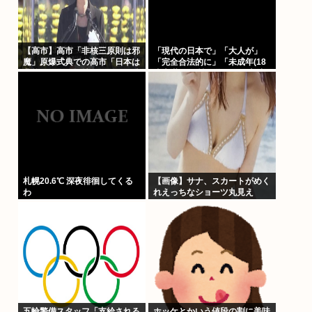
【高市】高市「非核三原則は邪
「現代の日本で」「大人が」
魔」原爆式典での高市「日本は
「完全合法的に」「未成年(18
非核三原則を堅持しており、唯
歳未満)」と性行為をする方法
一の被爆国として…」お目々パ
ってあるの？
チパチッ
札幌20.6℃ 深夜徘徊してくる
【画像】サナ、スカートがめく
わ
れえっちなショーツ丸見え
www
五輪警備スタッフ「支給される
ホッケとかいう値段の割に美味