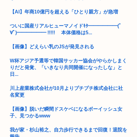
【AI】年商10億円を超える「ひとり親方」が急増
ついに国産リアルヒューマノイドｷﾀ━━━━━━(ﾟ
∀ﾟ)━━━━━━ !!!!! 本体価格は5...
【画像】どえらい乳のJSが発見される
W杯アジア予選等で韓国サッカー協会がやらかしまく
りだと発覚、「いきなり共同開催になったしな」と
日...
川上産業株式会社が10月よりプチプチ株式会社に社
名変更
【画像】脱いだ瞬間ドスケベになるボーイッシュ女
子、見つかるwww
我が家・杉山裕之、自力歩行できるまで回復！退院を
報告