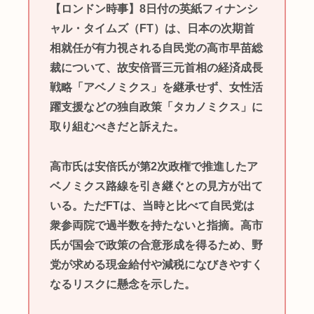
【ロンドン時事】8日付の英紙フィナンシ
ャル・タイムズ（FT）は、日本の次期首
相就任が有力視される自民党の高市早苗総
裁について、故安倍晋三元首相の経済成長
戦略「アベノミクス」を継承せず、女性活
躍支援などの独自政策「タカノミクス」に
取り組むべきだと訴えた。
高市氏は安倍氏が第2次政権で推進したア
ベノミクス路線を引き継ぐとの見方が出て
いる。ただFTは、当時と比べて自民党は
衆参両院で過半数を持たないと指摘。高市
氏が国会で政策の合意形成を得るため、野
党が求める現金給付や減税になびきやすく
なるリスクに懸念を示した。