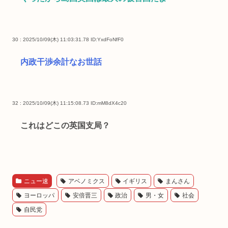
30 : 2025/10/09(木) 11:03:31.78
ID:YxdFoNfF0
内政干渉余計なお世話
32 : 2025/10/09(木) 11:15:08.73
ID:mM8dX4c20
これはどこの英国支局？
ニュー速
アベノミクス
イギリス
まんさん
ヨーロッパ
安倍晋三
政治
男・女
社会
自民党