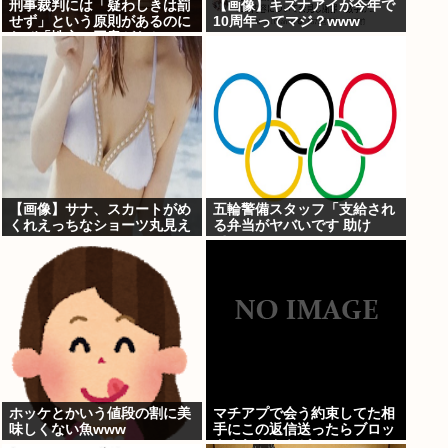
刑事裁判には「疑わしきは罰
【画像】キズナアイが今年で
せず」という原則があるのに
10周年ってマジ？www
なぜ「性交の同意がなかっ
た」という確かめようが無い
もので有罪になるの？
【画像】サナ、スカートがめ
五輪警備スタッフ「支給され
くれえっちなショーツ丸見え
る弁当がヤバいです 助け
www
て…」
ホッケとかいう値段の割に美
マチアプで会う約束してた相
味しくない魚www
手にこの返信送ったらブロッ
クされたんやが