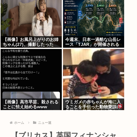
【画像】お風呂上がりのお姉
今週末、日本一過酷な山岳レ
ちゃん(27)、撮影したった
ース「TJAR」が開催される
www
【画像】高市早苗、殺される
ウミガメの赤ちゃんが海に入
ことに怯え始めるwww
ることを手伝った動物愛誤の
偽善者、最悪の結末を迎える
ホーム
ニュー速
【ブリカス】英国フィナンシャ