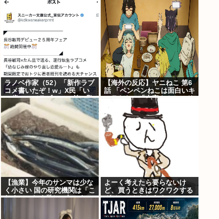
ラノベ作家（52）「新作ラブ
【海外の反応】ヤニねこ 第6
コメ書いたぞ！w」X民「い
話 「ペンペンねこは面白いキ
い歳こいてラブコメ（笑）恥
ャラだな」「大家さんとのド
ずかしくないの？」
ライブのシーン、リアルすぎ
て辛かった」
【漁業】今年のサンマは少な
よーく考えたら要らないけ
く小さい 国の研究機関は「こ
ど、買うときはワクワクする
れまでになく厳しい年にな
ガジェットおしえろ
る」