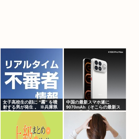
女子高校生の顔に “霧” を噴
中国の最新スマホ遂に
射する男が発生 。 ※兵庫県
9070mAh（そこらの最新ス
伊丹市
マホの約2倍）のバッテリー
を積んでしまうwww