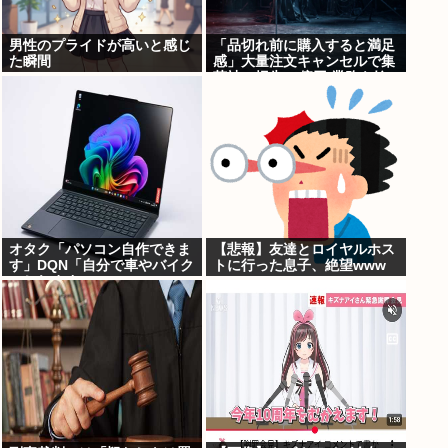
男性のプライドが高いと感じ
「品切れ前に購入すると満足
た瞬間
感」大量注文キャンセルで集
英社の損失43億円 業務を妨
害した疑いで32歳女を逮捕
オタク「パソコン自作できま
【悲報】友達とロイヤルホス
す」DQN「自分で車やバイク
トに行った息子、絶望www
いじれます」