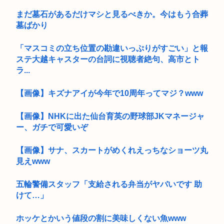
まだ墓石があるだけマシと見るべきか。今はもう合葬
墓ばかり
「マスコミの立ち位置の勘違いっぷりがすごい」と報
ステ大越キャスターの台詞に視聴者絶句、高市とト
ラ...
【画像】キズナアイが今年で10周年ってマジ？www
【画像】NHKに出た仙台育英の野球部JKマネージャ
ー、ガチで可愛いぞ
【画像】サナ、スカートがめくれえっちなショーツ丸
見えwww
五輪警備スタッフ「支給される弁当がヤバいです 助
けて…」
ホッケとかいう値段の割に美味しくない魚www