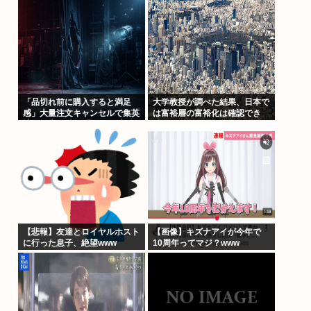
「品切れ前に購入すると満足
大学教授が調べた結果、日本で
感」大量注文キャンセルで集英
は富裕層の富裕化は確認でき
社の損失43億円 業務を妨害し
ず、ただみんなで貧困化してい
た疑いで32歳女を逮捕
るだけだった
【悲報】友達とロイヤルホスト
【画像】キズナアイが今年で
に行った息子、絶望www
10周年ってマジ？www