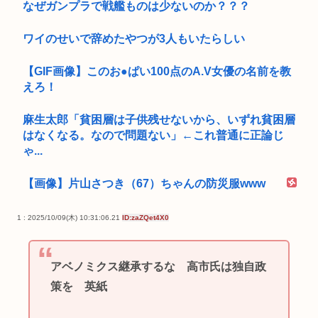
なぜガンプラで戦艦ものは少ないのか？？？
ワイのせいで辞めたやつが3人もいたらしい
【GIF画像】このお●ぱい100点のA.V女優の名前を教
えろ！
麻生太郎「貧困層は子供残せないから、いずれ貧困層
はなくなる。なので問題ない」←これ普通に正論じ
ゃ...
【画像】片山さつき（67）ちゃんの防災服www
1 : 2025/10/09(木) 10:31:06.21
ID:zaZQet4X0
アベノミクス継承するな 高市氏は独自政
策を 英紙