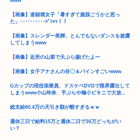
www
【画像】道頓堀女子「暑すぎて服脱ごうかと思っ
た」･･････････ﾊﾟｼｬｯ！！
【画像】スレンダー美脚、とんでもないダンスを披露
してしまうwww
【画像】近所の山菜で天ぷら揚げたよー
【画像】女子アナさんの谷〇＆バインすごいwww
Gカップの現役添乗員、ドスケベDVDで限界露出して
しまうwww小山玲奈、手ぶらや極小ビキニで大放...
総支給60.4万の天引き額が酷すぎるｗｗ
週休三日で給料15万と週休二日で30万どっちがい
い？