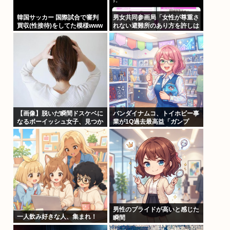
韓国サッカー 国際試合で審判
男女共同参画局「女性が尊重さ
買収(性接待)をしてた模様www
れない避難所のあり方を許しは
しません、このチェックシート
を必ず遵守してください」
【画像】脱いだ瞬間ドスケベに
バンダイナムコ、トイホビー事
なるボーイッシュ女子、見つか
業が1Q過去最高益「ガンプ
るwww
ラ」「一番くじ」「トレカ」な
ど大人向け商材好調で
男性のプライドが高いと感じた
一人飲み好きな人、集まれ！
瞬間