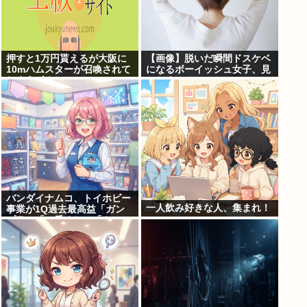
押すと1万円貰えるが大阪に
【画像】脱いだ瞬間ドスケベ
10mハムスターが召喚されて
になるボーイッシュ女子、見
しまうボタン
つかるwww
バンダイナムコ、トイホビー
一人飲み好きな人、集まれ！
事業が1Q過去最高益「ガン
プラ」「一番くじ」「トレ
カ」など大人向け商材好調で