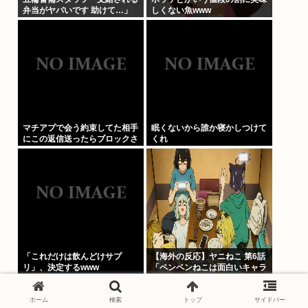
弁当がヤバいです 助けて…」
しくない魚www
マチアプで会う約束してた相手
眠くないから誰か寝かしつけて
にこの返信送ったらブロックさ
くれ
れたんやが
「これだけは飲んどけサプ
【海外の反応】ヤニねこ 第6話
リ」、決定するwww
「ペンペンねこは面白いキャラ
だな」「大家さんとのドライブ
のシーン、リアルすぎて辛かっ
た」
ホーム
検索
トップ
サイドバー