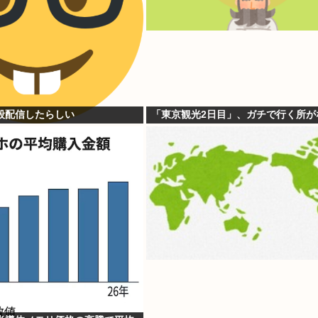
殺配信したらしい
「東京観光2日目」、ガチで行く所が