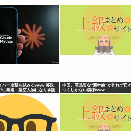
イバー攻撃を試みるwww 英政
中国、高品質な”新幹線”が作れず日
中に暴走「架空人物になり承認
つくしかない模様www