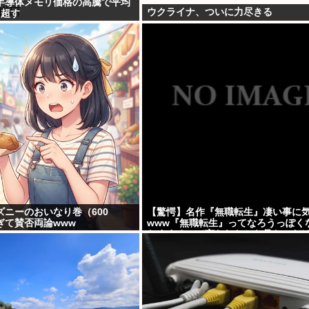
半導体メモリ価格の高騰で平均
ウクライナ、ついに力尽きる
を超す
ズニーのおいなり巻（600
【驚愕】名作『無職転生』凄い事に
ぎて賛否両論www
www『無職転生』ってなろうっぽく
おすすめって言われたから見たのだ
しかして…