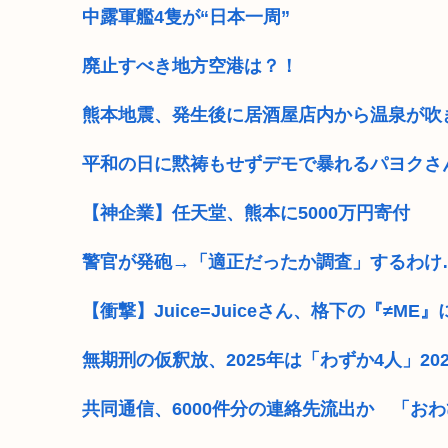
中露軍艦4隻が“日本一周”
廃止すべき地方空港は？！
熊本地震、発生後に居酒屋店内から温泉が吹
平和の日に黙祷もせずデモで暴れるパヨクさ
【神企業】任天堂、熊本に5000万円寄付
警官が発砲→「適正だったか調査」するわけ
【衝撃】Juice=Juiceさん、格下の『≠
無期刑の仮釈放、2025年は「わずか4人」2
共同通信、6000件分の連絡先流出か 「お