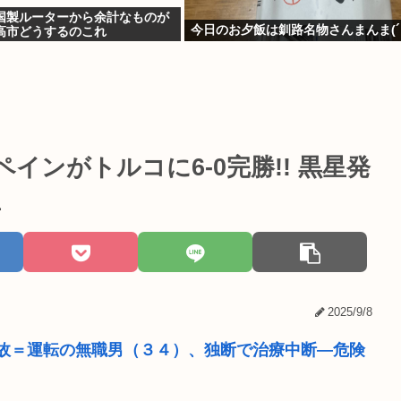
国製ルーターから余計なものが
今日のお夕飯は釧路名物さんまんま(´・
高市どうするのこれ
インがトルコに6-0完勝!! 黒星発
星
2025/9/8
故＝運転の無職男（３４）、独断で治療中断―危険