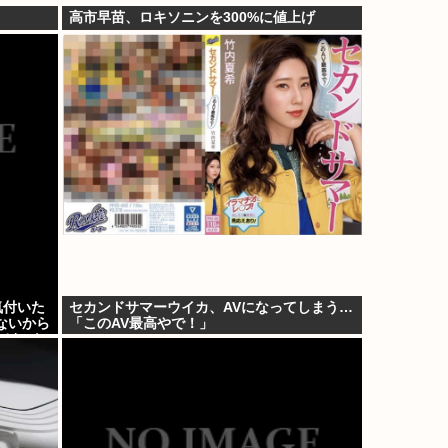
高市早苗、ロキソニンを300%に値上げ
気付いた
セカンドサマーウイカ、AVになってしまう…
ないから
「このAV最高やで！」
けど…も