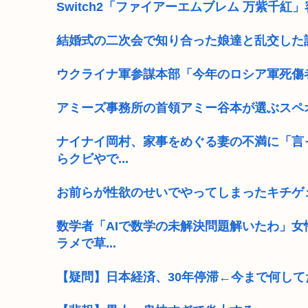
Switch2「ファイアーエムブレム 万紫千紅」容量
結婚式の二次会で知り合った娘達と乱交した
ウクライナ軍参謀本部「今年のロシア軍死傷
アミーズ事務所の首領アミー谷本が選ぶスペ
ナイナイ岡村、家事をめぐる妻の不満に「言
らクビやで...
お前らが性欲のせいでやってしまったキチゲ
数学者「AIで数学の未解決問題解いたわ」
ラメで草...
【疑問】日本経済、30年停滞←今まで何して