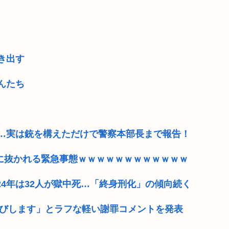
き出す
んたち
…実は銃を構えただけで警察本部長まで報告！
ME』に抜かれる緊急事態ｗｗｗｗｗｗｗｗｗｗｗｗ
024年は32人が獄中死…「終身刑化」の傾向続く
わびします」とラフな軽い謝罪コメントを発表