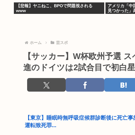
【悲報】ヤニねこ、BPOで問題視される
アメリカ「中
www
見つかった」
ホーム
芸スポ
【サッカー】W杯欧州予選 スペ
進のドイツは2試合目で初白
【東京】睡眠時無呼吸症候群診断後に死亡事
運転致死罪...