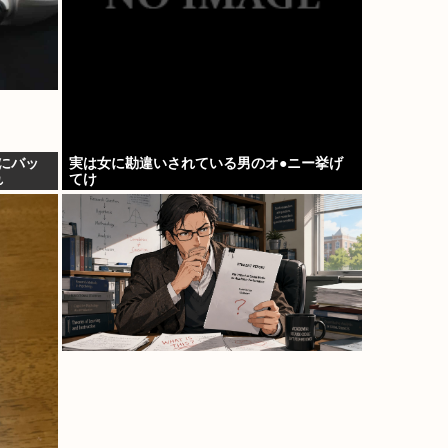
種にバッ
実は女に勘違いされている男のオ●ニー挙げ
れ
てけ