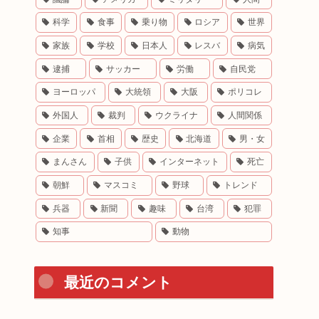
科学
食事
乗り物
ロシア
世界
家族
学校
日本人
レスバ
病気
逮捕
サッカー
労働
自民党
ヨーロッパ
大統領
大阪
ポリコレ
外国人
裁判
ウクライナ
人間関係
企業
首相
歴史
北海道
男・女
まんさん
子供
インターネット
死亡
朝鮮
マスコミ
野球
トレンド
兵器
新聞
趣味
台湾
犯罪
知事
動物
最近のコメント