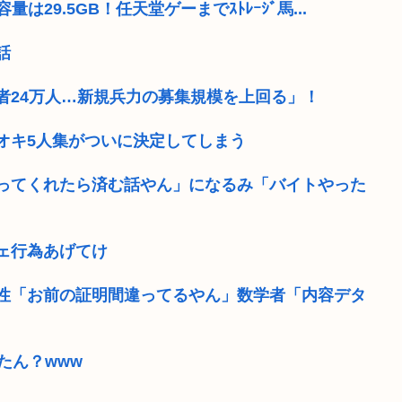
は29.5GB！任天堂ゲーまでｽﾄﾚｰｼﾞ馬...
話
者24万人…新規兵力の募集規模を上回る」！
オキ5人集がついに決定してしまう
ってくれたら済む話やん」になるみ「バイトやった
ェ行為あげてけ
女性「お前の証明間違ってるやん」数学者「内容デタ
たん？www