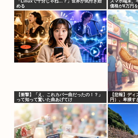
「Linuxで十分じゃね…？」世界が気付き始
スマホ端末、
める
価格が8万円
【衝撃】「え、これカバー曲だったの！？」
【悲報】ディ
って知って驚いた曲あげてけ
円）、卑猥す