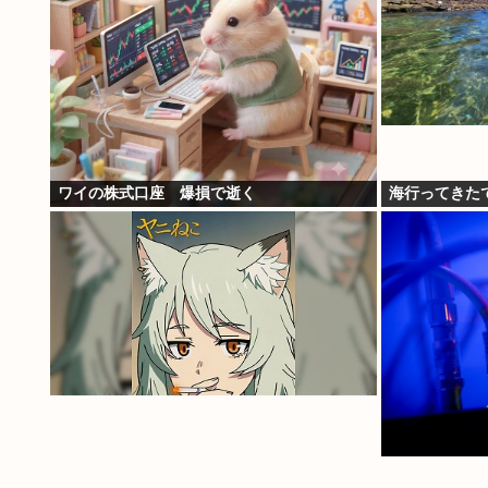
ワイの株式口座 爆損で逝く
海行ってきた