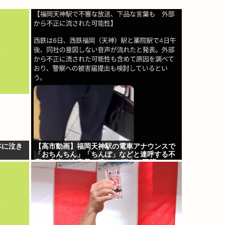
本に泣き
【高市動画】福岡天神駅の電車アナウンスで
「おちんちん」「ちんぽ」などと連呼する不
審な音声が大音量で流れる 犯人は不明