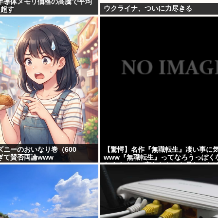
半導体メモリ価格の高騰で平均
ウクライナ、ついに力尽きる
を超す
ズニーのおいなり巻（600
【驚愕】名作『無職転生』凄い事に
ぎて賛否両論www
www『無職転生』ってなろうっぽく
おすすめって言われたから見たのだ
しかして…