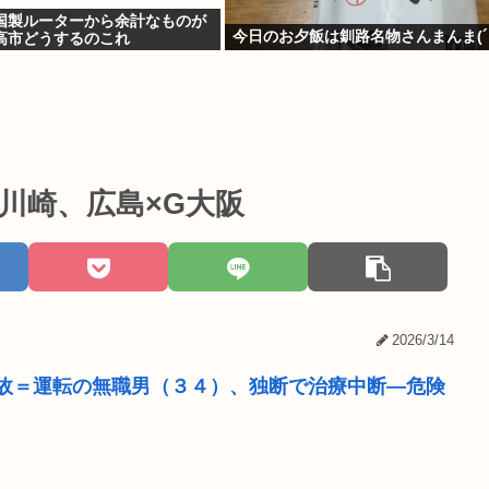
国製ルーターから余計なものが
今日のお夕飯は釧路名物さんまんま(´・
高市どうするのこれ
×川崎、広島×G大阪
2026/3/14
故＝運転の無職男（３４）、独断で治療中断―危険