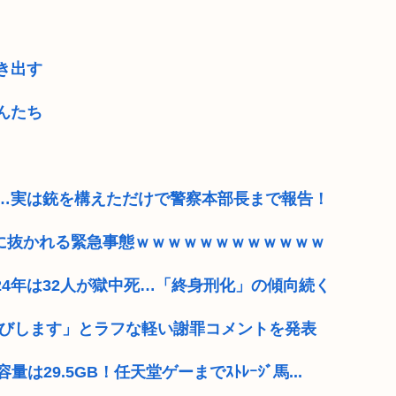
き出す
んたち
…実は銃を構えただけで警察本部長まで報告！
ME』に抜かれる緊急事態ｗｗｗｗｗｗｗｗｗｗｗｗ
024年は32人が獄中死…「終身刑化」の傾向続く
わびします」とラフな軽い謝罪コメントを発表
は29.5GB！任天堂ゲーまでｽﾄﾚｰｼﾞ馬...