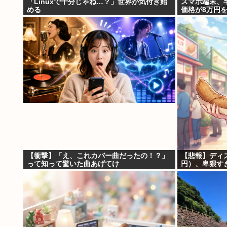
「Linuxで十分じゃね…？」世界が気付き始
スマホ端末、
める
価格が8万円
【衝撃】「え、これカバー曲だったの！？」
【悲報】ディ
って知って驚いた曲あげてけ
円）、卑猥す