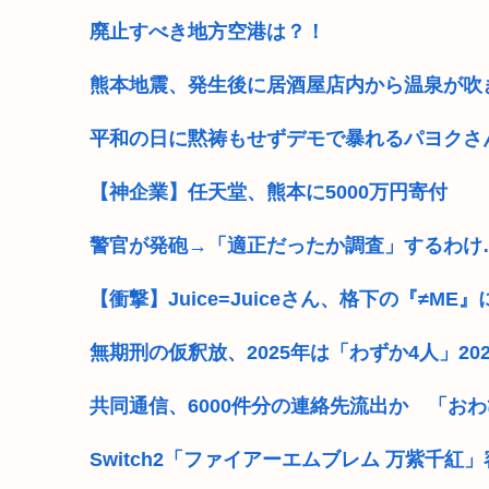
廃止すべき地方空港は？！
熊本地震、発生後に居酒屋店内から温泉が吹
平和の日に黙祷もせずデモで暴れるパヨクさ
【神企業】任天堂、熊本に5000万円寄付
警官が発砲→「適正だったか調査」するわけ
【衝撃】Juice=Juiceさん、格下の『≠
無期刑の仮釈放、2025年は「わずか4人」2
共同通信、6000件分の連絡先流出か 「お
Switch2「ファイアーエムブレム 万紫千紅」容量