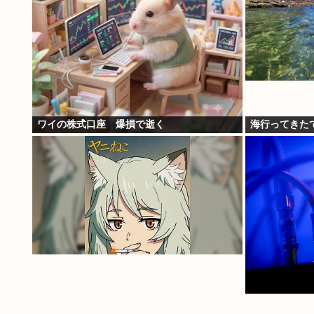
ワイの株式口座 爆損で逝く
海行ってきた