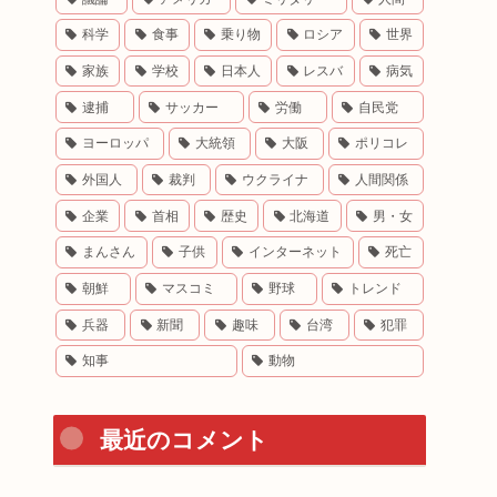
科学
食事
乗り物
ロシア
世界
家族
学校
日本人
レスバ
病気
逮捕
サッカー
労働
自民党
ヨーロッパ
大統領
大阪
ポリコレ
外国人
裁判
ウクライナ
人間関係
企業
首相
歴史
北海道
男・女
まんさん
子供
インターネット
死亡
朝鮮
マスコミ
野球
トレンド
兵器
新聞
趣味
台湾
犯罪
知事
動物
最近のコメント