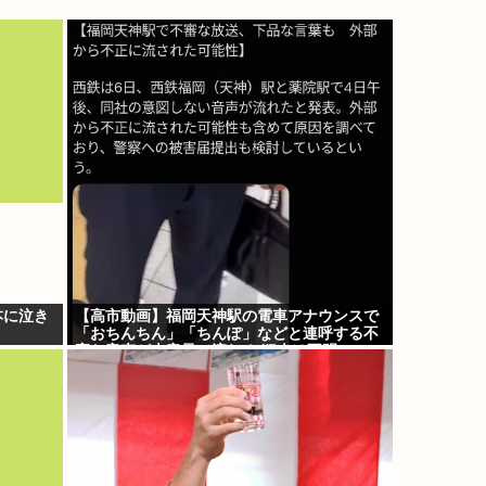
本に泣き
【高市動画】福岡天神駅の電車アナウンスで
「おちんちん」「ちんぽ」などと連呼する不
審な音声が大音量で流れる 犯人は不明