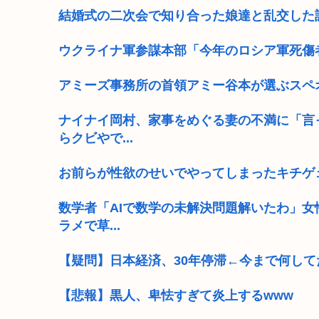
結婚式の二次会で知り合った娘達と乱交した
ウクライナ軍参謀本部「今年のロシア軍死傷
アミーズ事務所の首領アミー谷本が選ぶスペ
ナイナイ岡村、家事をめぐる妻の不満に「言
らクビやで...
お前らが性欲のせいでやってしまったキチゲ
数学者「AIで数学の未解決問題解いたわ」
ラメで草...
【疑問】日本経済、30年停滞←今まで何して
【悲報】黒人、卑怯すぎて炎上するwww