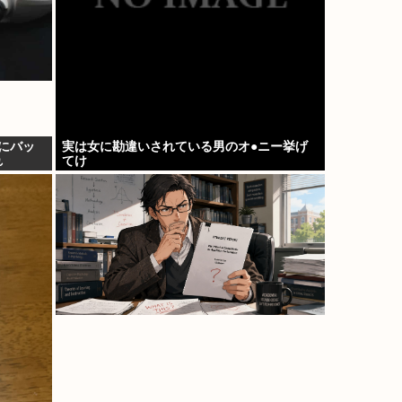
種にバッ
実は女に勘違いされている男のオ●ニー挙げ
れ
てけ