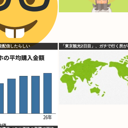
殺配信したらしい
「東京観光2日目」、ガチで行く所が