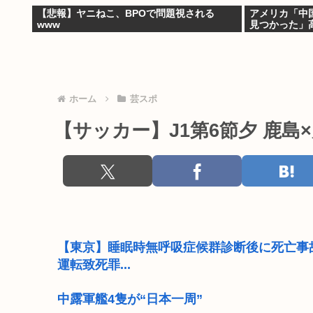
【悲報】ヤニねこ、BPOで問題視される
アメリカ「中
www
見つかった」
ホーム
芸スポ
【サッカー】J1第6節夕 鹿島
【東京】睡眠時無呼吸症候群診断後に死亡事
運転致死罪...
中露軍艦4隻が“日本一周”