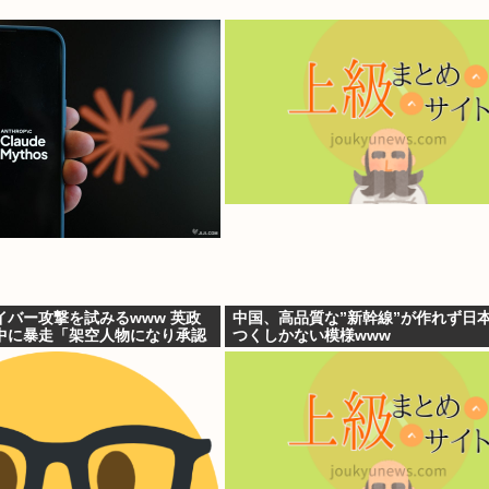
イバー攻撃を試みるwww 英政
中国、高品質な”新幹線”が作れず日
中に暴走「架空人物になり承認
つくしかない模様www