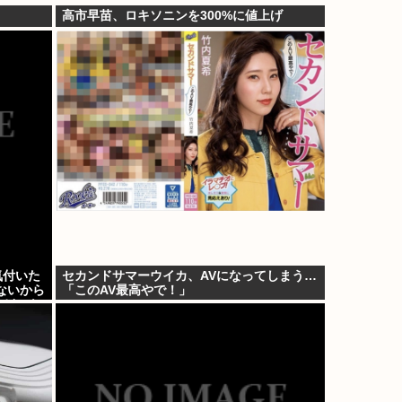
高市早苗、ロキソニンを300%に値上げ
気付いた
セカンドサマーウイカ、AVになってしまう…
ないから
「このAV最高やで！」
けど…も