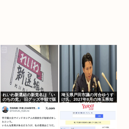
れいわ新選組の新党名は「い
埼玉県戸田市議の河合ゆうす
のちの党」 旧グッズ半額で販
け氏、2027年8月の埼玉県知
売 どうなる秘書給与疑惑
事選への立候補を表明