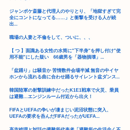
ジャンポケ斎藤と代理人のやりとり、「地獄すぎて完
全にコントになってる……」と衝撃を受ける人が続
出...
職場の人妻と不倫をして、ついに、、、
【 つ 】面識ある女性の水筒に"下半身"を押し付け"使
用不能"にした疑い 66歳男を「器物損壊」...
「盆踊り」は騒音か 苦情数件会場半減 無音の中イヤ
ホンから流れる曲に合わせ踊るサイレント盆ダンス...
韓国陸軍の射撃訓練中だったK1E1戦車で火災、乗員
は避難…エンジンルーム付近から出火！
FIFAとUEFAの争いが凄まじい泥沼状態に突入、
UEFAの要求を呑んだFIFAだったがUEFA...
高市総理と対話の避難所代表者「避難所の生活全く不