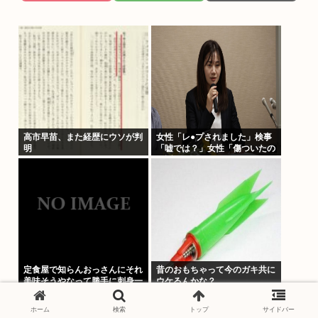
高市早苗、また経歴にウソが判
女性「レ●プされました」検事
明
「嘘では？」女性「傷ついたの
で訴えます」
定食屋で知らんおっさんにそれ
昔のおもちゃって今のガキ共に
美味そうやなって勝手に刺身一
ウケるんかな？
切れ食われたから警察呼んだ
ホーム
検索
トップ
サイドバー