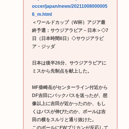
occer/japan/news/20211008000005
6_m.html
＜ワールドカップ（W杯）アジア最
終予選：サウジアラビア－日本＞◇7
日（日本時間8日）◇サウジアラビ
ア・ジッダ
日本は後半26分、サウジアラビアに
ミスから先制点を献上した。
MF柴崎岳がセンターライン付近から
DF吉田にバックパスを送ったが、想
像以上に吉田が近かったのか、もし
くはパスが伸びたのか、ボールは吉
田の横をスルリと通り抜けた。
このボールにFWブリカンが反応して