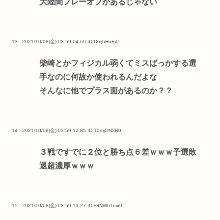
大陸間プレーオフがあるじゃない
13 : 2021/10/08(金) 03:59:04.60
ID:DmjbHuEi0
柴崎とかフィジカル弱くてミスばっかする選
手なのに何故か使われるんだよな
そんなに他でプラス面があるのか？？
14 : 2021/10/08(金) 03:59:12.85
ID:T0mjON2R0
３戦ですでに２位と勝ち点６差ｗｗｗ予選敗
退超濃厚ｗｗｗ
15 : 2021/10/08(金) 03:59:13.27
ID:/GNWb1mx0