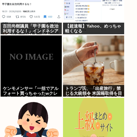
百田尚樹議員「甲子園を政治
【超速報】Yahoo、めっちゃ
利用するな！」インドネシア
軽くなる
人高校生の始球式に苦言
www
ケンモメンサー「一括でアル
トランプ氏、「出産旅行」禁
フォート買っちゃったwクレ
じる大統領令 米国籍取得を目
カ払いで来月の俺ごめんね
的とした中国人らの渡米を問
ー」銀行「デビットカードな
題視
んで即時引き落としです」