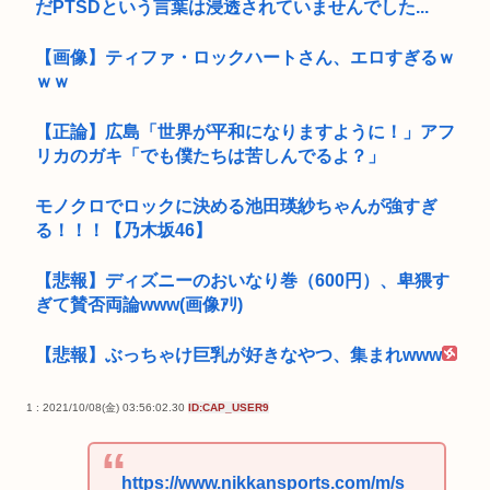
だPTSDという言葉は浸透されていませんでした...
【画像】ティファ・ロックハートさん、エロすぎるｗ
ｗｗ
【正論】広島「世界が平和になりますように！」アフ
リカのガキ「でも僕たちは苦しんでるよ？」
モノクロでロックに決める池田瑛紗ちゃんが強すぎ
る！！！【乃木坂46】
【悲報】ディズニーのおいなり巻（600円）、卑猥す
ぎて賛否両論www(画像ｱﾘ)
【悲報】ぶっちゃけ巨乳が好きなやつ、集まれwww
1 : 2021/10/08(金) 03:56:02.30
ID:CAP_USER9
https://www.nikkansports.com/m/s