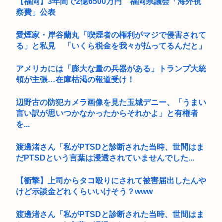
【福岡】3年間で2億6500万円 福岡県議会「海外視
察費」公表
愛煙家・岸谷蘭丸「喫煙者の権利がマジで侵害されて
る」と私見 「いくら税金を我々が払ってるんだと」
アメリカには「膨大な量の兵器がある」トランプ大統
領が主張…在庫枯渇の報道受け！
辺野古の防犯カメラ画像を見た玉城デニー、「うまい
言い訳が思いつかなかったからそれかよ」と有権者
を...
渡邊渚さん「私がPTSDと診断された当時、世間はま
だPTSDという言葉は浸透されていませんでした...
【衝撃】上司からタコ殴りにされて被害届出したんや
けど示談金どれくらいいけそう？www
渡邊渚さん「私がPTSDと診断された当時、世間はま