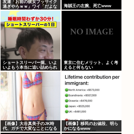
友達「お前の彼女ブッサイク
海賊王の左腕、死亡www
過ぎやろｗｗ」ワイ「だよな
ｗｗｗさっさと別れたいわｗ
ｗｗ」
ショートスリーパー掘、いよ
東京に住むメリット、よく考
いよもう本当に追い詰められ
えると何もない
る
【画像】大谷真美子のJK時
【画像】移民のお値段、明ら
代、ガチで大変なことになる
かになるwww
www