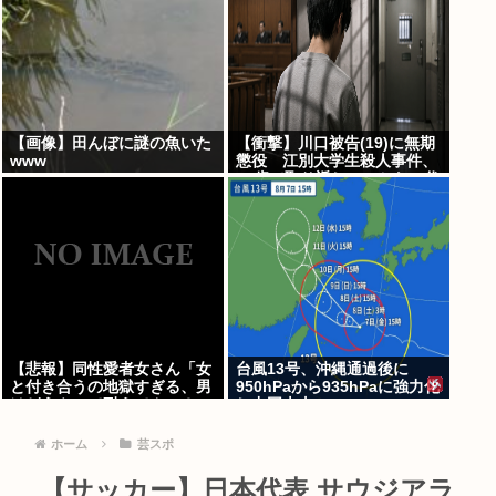
【画像】田んぼに謎の魚いた
【衝撃】川口被告(19)に無期
www
懲役 江別大学生殺人事件、
19歳で取り返しのつかない代
償を背負うことに
【悲報】同性愛者女さん「女
台風13号、沖縄通過後に
と付き合うの地獄すぎる、男
950hPaから935hPaに強力化
はどうやって耐えてんの？」
し中国本土へwww
←コレは同意せざるおえない
と話題に
ホーム
芸スポ
【サッカー】日本代表 サウジアラ