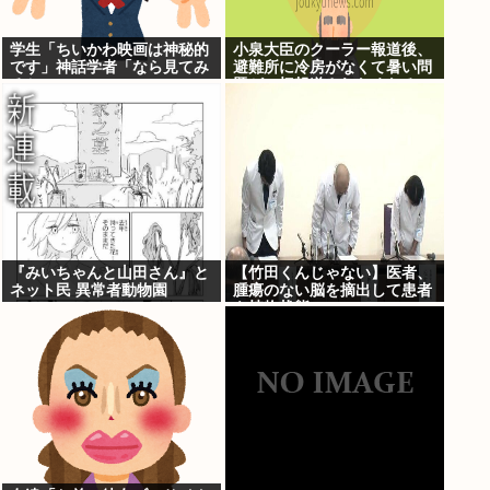
学生「ちいかわ映画は神秘的
小泉大臣のクーラー報道後、
です」神話学者「なら見てみ
避難所に冷房がなくて暑い問
るか…」
題が一切報道されなくなる。
問題解決したの？
『みいちゃんと山田さん』と
【竹田くんじゃない】医者、
ネット民 異常者動物園
腫瘍のない脳を摘出して患者
を植物状態に