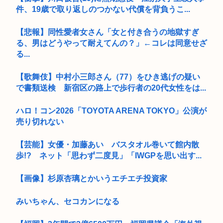
件、19歳で取り返しのつかない代償を背負うこ...
【悲報】同性愛者女さん「女と付き合うの地獄すぎ
る、男はどうやって耐えてんの？」←コレは同意せざ
る...
【歌舞伎】中村小三郎さん（77）をひき逃げの疑い
で書類送検 新宿区の路上で歩行者の20代女性をは...
ハロ！コン2026「TOYOTA ARENA TOKYO」公演が
売り切れない
【芸能】女優・加藤あい バスタオル巻いて館内散
歩!? ネット「思わず二度見」「IWGPを思い出す...
【画像】杉原杏璃とかいうエチエチ投資家
みいちゃん、セコカンになる