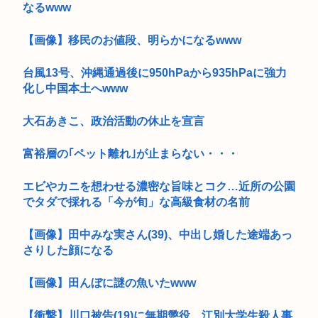
なるwww
【画像】移民のお値段、明らかになるwww
台風13号、沖縄通過後に950hPaから935hPaに強力
化し中国本土へwww
大石あきこ、政治活動の休止を宣言
富裕層の｢ペット離れ｣が止まらない・・・
エビやカニを想わせる濃密な旨味とコク…近所の公園
でタダで採れる「今が旬」な高級食材の名前
【画像】田中みな実さん(39)、中出し婚した途端あっ
さりした顔になる
【画像】田んぼに謎の魚いたwww
【衝撃】川口被告(19)に無期懲役 江別大学生殺人事