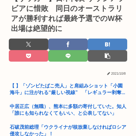
ビアに惜敗 同日のオーストラリ
アが勝利すれば最終予選でのW杯
出場は絶望的に
2021/10/8
【 】「ゾンビたばこ売人」と肩組みショット「小園
海斗」に注がれる“厳しい視線” 「レギュラー剥奪...
中居正広（無職）、熊本に多額の寄付していた。知人
「誰にも知られなくてもいい、と公表してない」
石破茂前総理「ウクライナが核放棄しなければロシア
侵攻しなかった」！