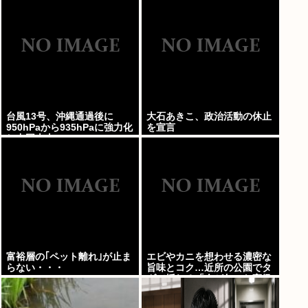
台風13号、沖縄通過後に
大石あきこ、政治活動の休止
950hPaから935hPaに強力化
を宣言
し中国本土へwww
富裕層の｢ペット離れ｣が止ま
エビやカニを想わせる濃密な
らない・・・
旨味とコク…近所の公園でタ
ダで採れる「今が旬」な高級
食材の名前