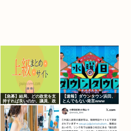
【急募】結局、どの政党を支
【速報】ダウンタウン浜田、
持すれば良いのか、議員、政
とんでもない発言www
治家は全員悪か