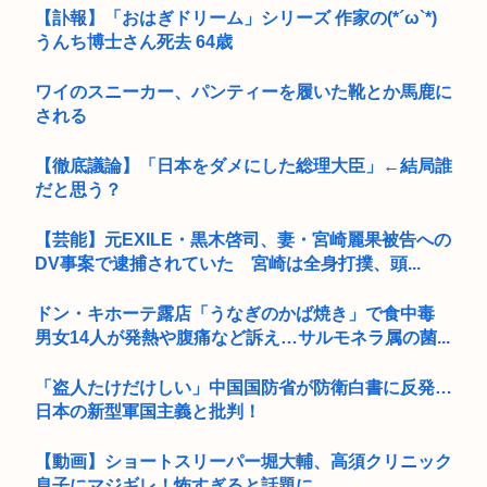
【訃報】「おはぎドリーム」シリーズ 作家の(*´ω`*)
うんち博士さん死去 64歳
ワイのスニーカー、パンティーを履いた靴とか馬鹿に
される
【徹底議論】「日本をダメにした総理大臣」←結局誰
だと思う？
【芸能】元EXILE・黒木啓司、妻・宮崎麗果被告への
DV事案で逮捕されていた 宮崎は全身打撲、頭...
ドン・キホーテ露店「うなぎのかば焼き」で食中毒
男女14人が発熱や腹痛など訴え…サルモネラ属の菌...
「盗人たけだけしい」中国国防省が防衛白書に反発…
日本の新型軍国主義と批判！
【動画】ショートスリーパー堀大輔、高須クリニック
息子にマジギレ！怖すぎると話題に