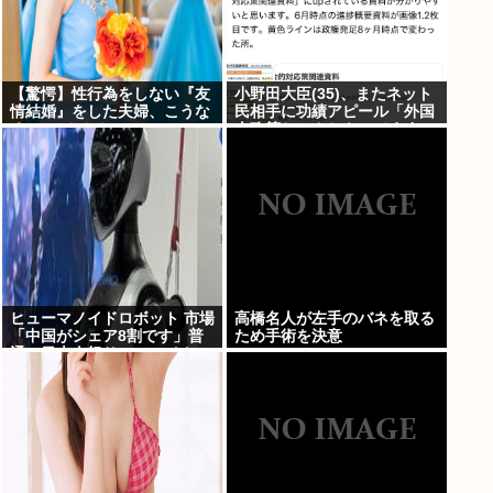
【驚愕】性行為をしない『友
小野田大臣(35)、またネット
情結婚』をした夫婦、こうな
民相手に功績アピール「外国
る⇒･･･！！！
人政策ちゃんとやってます」
www
ヒューマノイドロボット 市場
高橋名人が左手のバネを取る
「中国がシェア8割です」普
ため手術を決意
通の日本人怒りのフェイクニ
ュース認定へ…