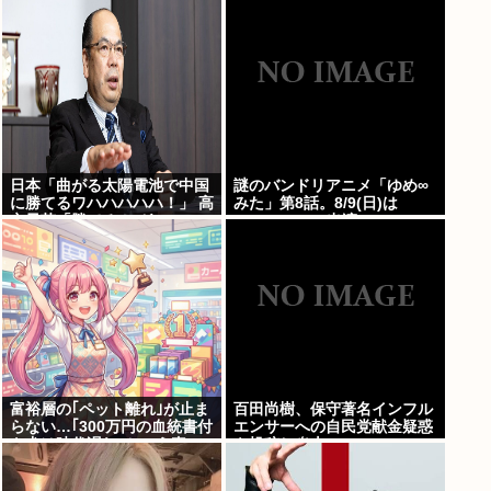
日本「曲がる太陽電池で中国
謎のバンドリアニメ「ゆめ∞
に勝てるワハハハハハ！」 高
みた」第8話。8/9(日)は
市早苗「勝てる！ ガハハハハ
MyGO・RAS出演の
ハハ！」
LuckyFes’26を無料配信。
AveMujica劇場情報もあるよ
100万アツドリ
富裕層の｢ペット離れ｣が止ま
百田尚樹、保守著名インフル
らない…｢300万円の血統書付
エンサーへの自民党献金疑惑
き犬は時代遅れ｣という真の
を投稿し炎上
お金持ちが"向かった先"