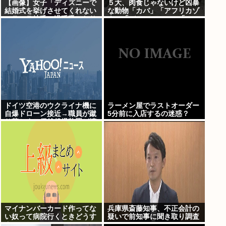
【画像】女子「ディズニーで
５大、肉食じゃないけど凶暴
結婚式を挙げさせてくれない
な動物「カバ」「アフリカゾ
モラハラ彼氏。過呼吸になり
ウ」「バッファロー」「コー
ました。涙が止まらない」
カサスオオカブト」
ドイツ空港のウクライナ機に
ラーメン屋でラストオーダー
自爆ドローン接近→職員が蹴
5分前に入店するの迷惑？
り落とす→偶然起爆装置が壊
れセーフ
マイナンバーカード作ってな
兵庫県斎藤知事、不正会計の
い奴って病院行くときどうす
疑いで前知事に聞き取り調査
んの
へ