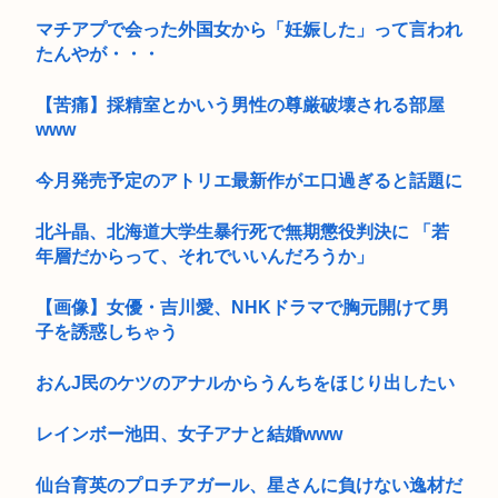
マチアプで会った外国女から「妊娠した」って言われ
たんやが・・・
【苦痛】採精室とかいう男性の尊厳破壊される部屋
www
今月発売予定のアトリエ最新作がエ口過ぎると話題に
北斗晶、北海道大学生暴行死で無期懲役判決に 「若
年層だからって、それでいいんだろうか」
【画像】女優・吉川愛、NHKドラマで胸元開けて男
子を誘惑しちゃう
おんJ民のケツのアナルからうんちをほじり出したい
レインボー池田、女子アナと結婚www
仙台育英のプロチアガール、星さんに負けない逸材だ