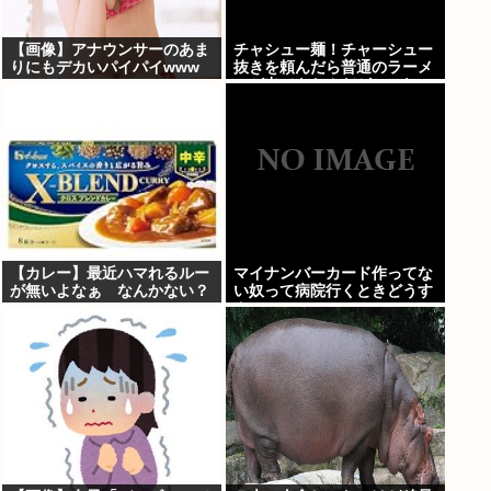
【画像】アナウンサーのあま
チャシュー麺！チャーシュー
りにもデカいパイパイwww
抜きを頼んだら普通のラーメ
ンが出てきたんだが、これっ
ておかしくねえ？
【カレー】最近ハマれるルー
マイナンバーカード作ってな
が無いよなぁ なんかない？
い奴って病院行くときどうす
んの