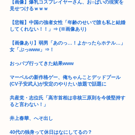
【画像】爆乳コスプレイヤーさん、お○ぱいの現実を
見せつけるｗｗｗ
【悲報】中国の強者女性「年齢のせいで誰も私と結婚
してくれない！！」⇒ (※画像あり)
【画像あり】弱男「あのっ…！よかったらホテル…」
女「ぷっwww」⇒！
おっパブ行ってきた結果www
マーベルの新作格ゲー、俺ちゃんことデッドプール
(CV子安武人)が安定のやりたい放題で話題に
共産党・志位氏「高市首相は非核三原則を今後堅持す
ると言わない！」
井上春華、へそ出し
40代の独身って休日はなにしてるの？