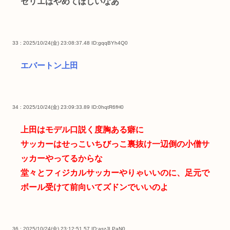
セリエはやめてほしいなあ
33 : 2025/10/24(金) 23:08:37.48
ID:gqqBYh4Q0
エバートン上田
34 : 2025/10/24(金) 23:09:33.89
ID:0hqtR6fH0
上田はモデル口説く度胸ある癖に
サッカーはせっこいちびっこ裏抜け一辺倒の小僧サ
ッカーやってるからな
堂々とフィジカルサッカーやりゃいいのに、足元で
ボール受けて前向いてズドンでいいのよ
36 : 2025/10/24(金) 23:12:51.57
ID:aszJLPaN0