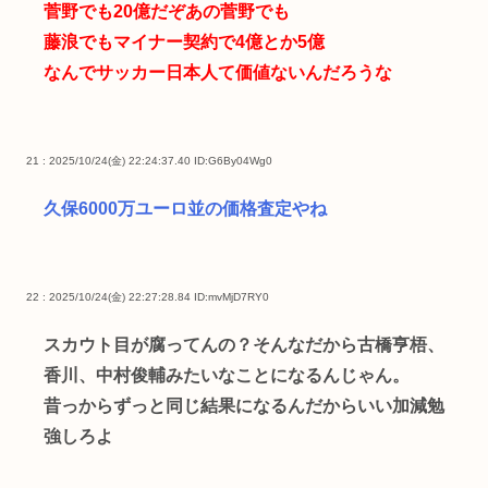
菅野でも20億だぞあの菅野でも
藤浪でもマイナー契約で4億とか5億
なんでサッカー日本人て価値ないんだろうな
21 : 2025/10/24(金) 22:24:37.40
ID:G6By04Wg0
久保6000万ユーロ並の価格査定やね
22 : 2025/10/24(金) 22:27:28.84
ID:mvMjD7RY0
スカウト目が腐ってんの？そんなだから古橋亨梧、
香川、中村俊輔みたいなことになるんじゃん。
昔っからずっと同じ結果になるんだからいい加減勉
強しろよ