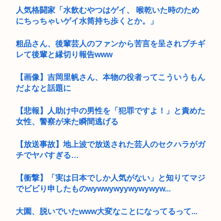
人気格闘家「水飲むやつはゲイ、 喉乾いた時のため
にちっちゃいゲイ水筒持ち歩くとか。」
粗品さん、後輩芸人のファンから苦言を呈されブチギ
レて後輩と縁切り報告www
【画像】吉岡里帆さん、本物の役者ってこういうもん
だよなと話題に
【悲報】人助け中の男性を「犯罪ですよ！」と責めた
女性、警察が来た瞬間逃げる
【放送事故】地上波で放送された芸人のセクハラがガ
チでヤバすぎる…
【衝撃】「実は日本でしか人気がない」と知りてマジ
でビビり申したものwywwywyywywywyw...
大園、脱いでいたwww大変なことになってるって...