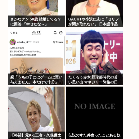
さかなクン 50歳 結婚してる？
GACKTや小沢仁志に「セリフ
に回答 「幸せだな～」
が聞き取れない」 日本語作品
を字幕で見る人が増えている背
景
親「うちの子にはゲームは買い
たくろう赤木 野球部時代の苦
与えません。本だけで十分」→
い思い出 マネジャー降格の日
結果
に母が…「何も言えなくて」
【格闘】元K-1王者・久保優太
伝説のすた丼食ったことある奴