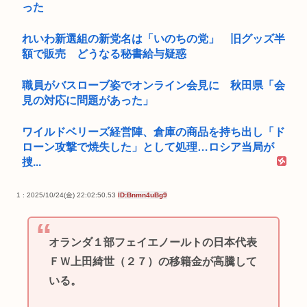
った
れいわ新選組の新党名は「いのちの党」 旧グッズ半
額で販売 どうなる秘書給与疑惑
職員がバスローブ姿でオンライン会見に 秋田県「会
見の対応に問題があった」
ワイルドベリーズ経営陣、倉庫の商品を持ち出し「ド
ローン攻撃で焼失した」として処理…ロシア当局が
捜...
1 : 2025/10/24(金) 22:02:50.53
ID:Bnmn4uBg9
オランダ１部フェイエノールトの日本代表
ＦＷ上田綺世（２７）の移籍金が高騰して
いる。