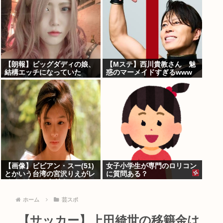
【朗報】ビッグダディの娘、
【Mステ】西川貴教さん 魅
結構エッチになっていた
惑のマーメイドすぎるwww
【画像】ビビアン・スー(51)
女子小学生が専門のロリコン
とかいう台湾の宮沢りえがレ
に質問ある？
ベチでえっちすぎるｗｗｗ
ホーム
芸スポ
【サッカー】上田綺世の移籍金は