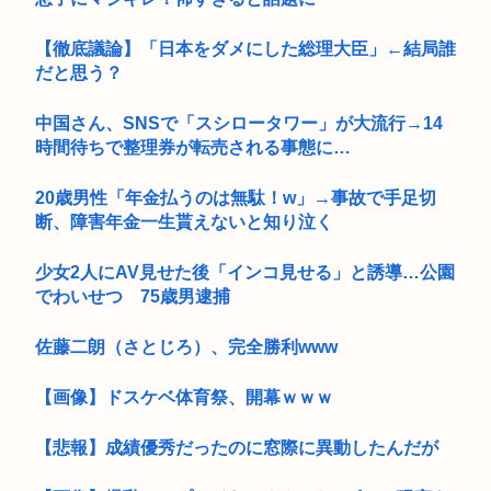
【徹底議論】「日本をダメにした総理大臣」←結局誰
だと思う？
中国さん、SNSで「スシロータワー」が大流行→14
時間待ちで整理券が転売される事態に…
20歳男性「年金払うのは無駄！w」→事故で手足切
断、障害年金一生貰えないと知り泣く
少女2人にAV見せた後「インコ見せる」と誘導…公園
でわいせつ 75歳男逮捕
佐藤二朗（さとじろ）、完全勝利www
【画像】ドスケベ体育祭、開幕ｗｗｗ
【悲報】成績優秀だったのに窓際に異動したんだが