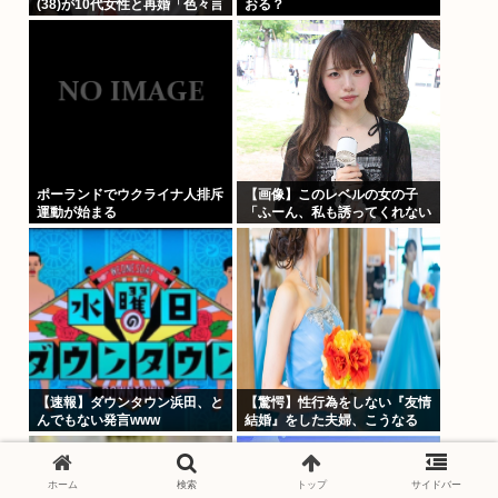
(38)が10代女性と再婚「色々言
おる？
われそうですが…」
ポーランドでウクライナ人排斥
【画像】このレベルの女の子
運動が始まる
「ふーん、私も誘ってくれない
んだ⋯」
【速報】ダウンタウン浜田、と
【驚愕】性行為をしない『友情
んでもない発言www
結婚』をした夫婦、こうなる
⇒･･･！！！
ホーム
検索
トップ
サイドバー