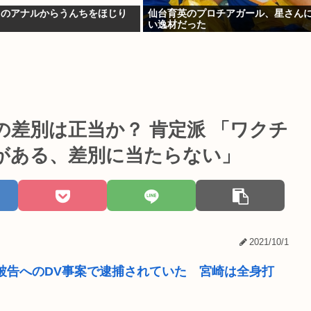
ツのアナルからうんちをほじり
仙台育英のプロチアガール、星さん
い逸材だった
差別は正当か？ 肯定派 「ワクチ
がある、差別に当たらない」
2021/10/1
果被告へのDV事案で逮捕されていた 宮崎は全身打