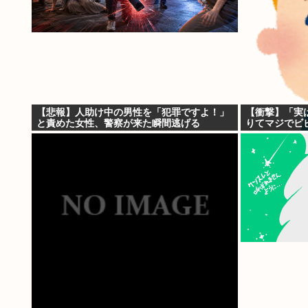
【悲報】人助け中の男性を「犯罪ですよ！」
【衝撃】「実
と責めた女性、警察が来た瞬間逃げる
りてマジでビ
wywwywyyw