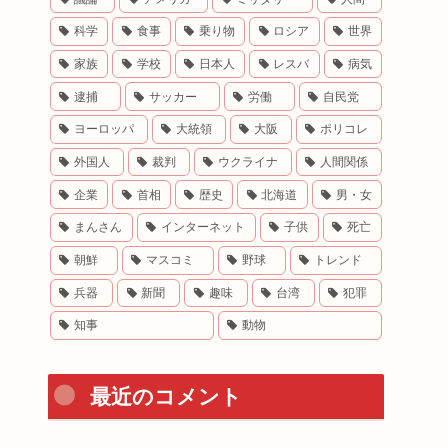
科学
食事
乗り物
ロシア
世界
家族
学校
日本人
レスバ
病気
逮捕
サッカー
労働
自民党
ヨーロッパ
大統領
大阪
ポリコレ
外国人
裁判
ウクライナ
人間関係
企業
首相
歴史
北海道
男・女
まんさん
インターネット
子供
死亡
朝鮮
マスコミ
野球
トレンド
兵器
新聞
趣味
台湾
犯罪
知事
動物
最近のコメント