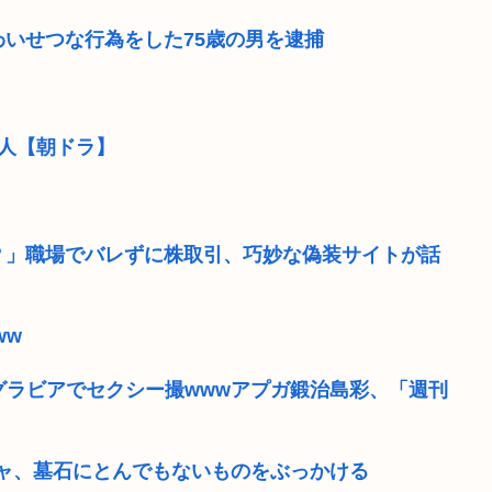
いせつな行為をした75歳の男を逮捕
名人【朝ドラ】
！？」職場でバレずに株取引、巧妙な偽装サイトが話
ww
グラビアでセクシー撮wwwアプガ鍛治島彩、「週刊
ャ、墓石にとんでもないものをぶっかける