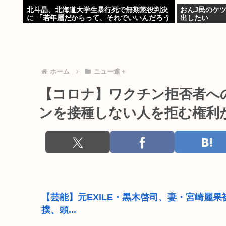
北斗晶、北海道大学生暴行死で無期懲役判決
おんJ民のケ
に 「若年層だからって、それでいいんだろう
出したい
か」
ホーム
ニュー速＋
【コロナ】ワクチン拒否者への
ンを接種しない人を拒む権利
【芸能】元EXILE・黒木啓司、妻・宮崎麗
撲、頭...