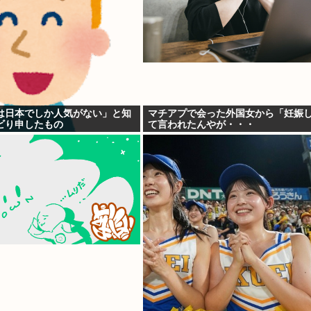
は日本でしか人気がない」と知
マチアプで会った外国女から「妊娠
ビり申したもの
て言われたんやが・・・
ywywywywywywyw