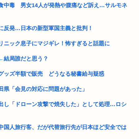
食中毒 男女14人が発熱や腹痛など訴え…サルモネ
に反発…日本の新型軍国主義と批判！
リニック息子にマジギレ！怖すぎると話題に
←結局誰だと思う？
グッズ半額で販売 どうなる秘書給与疑惑
田県「会見の対応に問題があった」
出し「ドローン攻撃で焼失した」として処理…ロシ
中国人旅行客、だが代替旅行先が日本ほど安全では