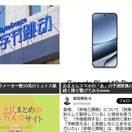
、パラメーター数10兆のミュトス級
おまえらスマホの「あ」の予測変換1
続く限り繋げてみろwww