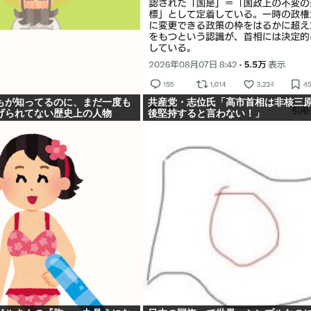
もが知ってるのに、まだ一度も
共産党・志位氏「高市首相は非核三
げられてない歴史上の人物
後堅持すると言わない！」