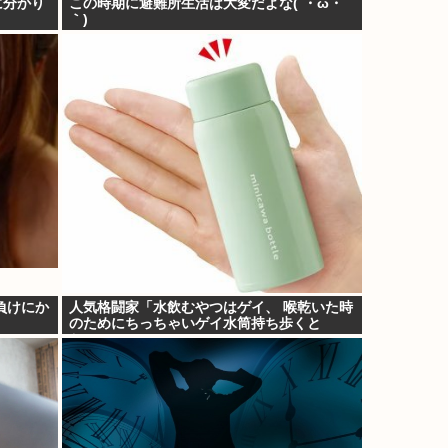
に分かり
この時期に避難所生活は大変だよな(´・ω・
｀)
負けにか
人気格闘家「水飲むやつはゲイ、 喉乾いた時
のためにちっちゃいゲイ水筒持ち歩くと
か。」