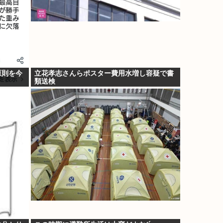
原則を今
立花孝志さんらポスター費用水増し容疑で書
類送検