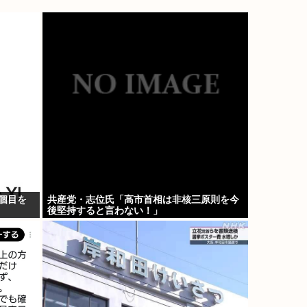
個目を
共産党・志位氏「高市首相は非核三原則を今
後堅持すると言わない！」