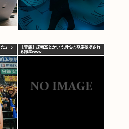
した」っ
【苦痛】採精室とかいう男性の尊厳破壊され
る部屋www