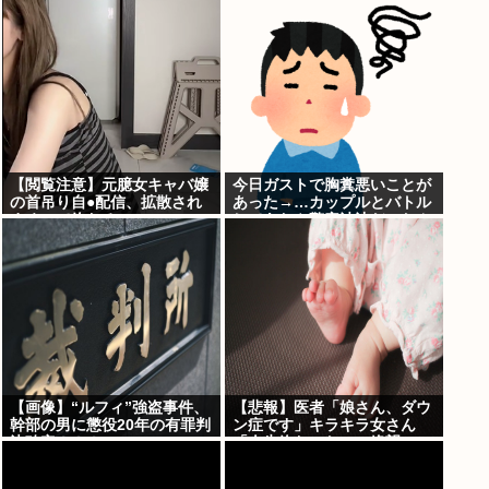
サ！」日本「…」
【閲覧注意】元臆女キャバ嬢
今日ガストで胸糞悪いことが
の首吊り自●配信、拡散され
あった→…カップルとバトル
まくって終わるwww
してあわや警察沙汰だったん
だがどっちが悪い？
【画像】“ルフィ”強盗事件、
【悲報】医者「娘さん、ダウ
幹部の男に懲役20年の有罪判
ン症です」キラキラ女さん
決確定！！！
「人生終わった」⇒絶望
へ！！！！