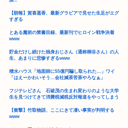
【朗報】賀喜遥香、最新グラビアで見せた生足がエグ
すぎる
とある魔術の禁書目録、最新刊でヒロイン戦争決着
www
貯金だけし続けた独身おじさん（通称桐谷さん）の人
生、あまりに悲惨すぎるwww
積水ハウス「地面師に55億円騙し取られた…」ワイ
「はえーかわいそう…会社滅茶苦茶やろなぁ」
フジテレビさん 石破茂の生まれ変わりのような大学
生を見つけてきて消費税減税反対報道をやってしまう
【衝撃】竹取物語、ここにきて凄い事実が判明する
www