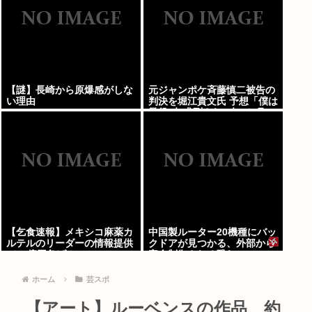
【謎】長崎から原爆感がしな
元ジャンポケ斉藤慎二被告の
い理由
判決を堀江貴文氏 予想「僕は
懲役4年求刑され 2年6か月の
実刑だったが…」
【乞食速報】メキシコ麻薬カ
中国製ルーター20機種にバッ
ルテルのリーダーの情報提供
クドアが見つかる、外部から
で39億円急げ！
完全制御される恐れ
ホーム
芸スポ
【アート】ルーベンスの作品、約