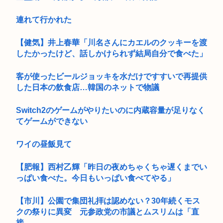
連れて行かれた
【健気】井上春華「川名さんにカエルのクッキーを渡
したかったけど、話しかけられず結局自分で食べた」
客が使ったビールジョッキを水だけですすいで再提供
した日本の飲食店…韓国のネットで物議
Switch2のゲームがやりたいのに内蔵容量が足りなく
てゲームができない
ワイの昼飯見て
【肥報】西村乙輝「昨日の夜めちゃくちゃ遅くまでい
っぱい食べた。今日もいっぱい食べてやる」
【市川】公園で集団礼拝は認めない？30年続くモス
クの祭りに異変 元参政党の市議とムスリムは「直
接...