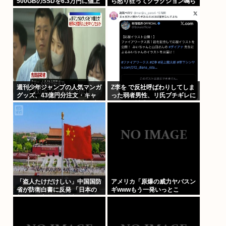
500GBのSSDを6.3万円に値上
ら怒り狂ってクラクション鳴ら
げしてしまう 元の値段3.4万か
してるやつ、だいたい田舎ナン
らほぼ2倍の地獄へ
バーwww
週刊少年ジャンプの人気マンガ
Z李を で反社呼ばわりしてしま
グッズ、43億円分注文・キャ
った弱者男性、リ氏ブチギレに
ンセル繰り返したか 32歳女逮
より開示請求へ
捕「注文したことで欲求が満た
された」
「盗人たけだけしい」中国国防
アメリカ「原爆の威力ヤバスン
省が防衛白書に反発 「日本の
ギwwwもう一発いっとこ
新型軍国主義」と批判
www」これちょっとやりすぎ
だろ