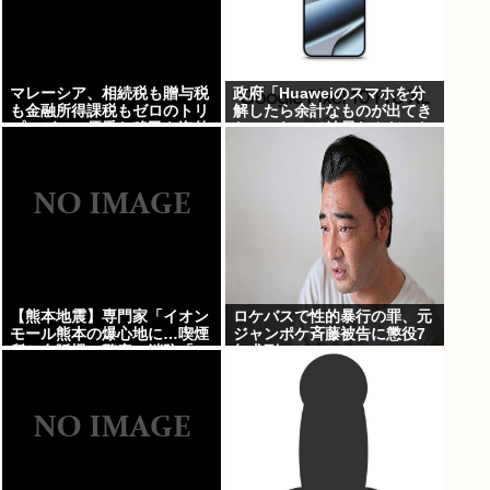
マレーシア、相続税も贈与税
政府「Huaweiのスマホを分
も金融所得課税もゼロのトリ
解したら余計なものが出てき
プルゼロで優秀な移民を海外
た」これって結局なんだった
から集めてしまう…
の？
【熊本地震】専門家「イオン
ロケバスで性的暴行の罪、元
モール熊本の爆心地に…喫煙
ジャンポケ斉藤被告に懲役7
所と自販機」警察・消防「」
年求刑⇒！
←これ・・・