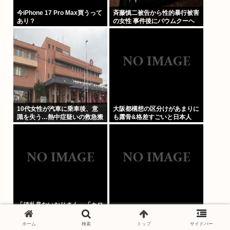
今iPhone 17 Pro Max買うって
斉藤慎二被告から性的暴行被害
あり？
の女性 事件後にバウムクーヘ
ン店を経営やTikTokでライブ配
信する姿に「言葉にできない悔
しさと怒り」
10代女性が汽車に乗車後、意
大阪都構想の区分けがあまりに
識を失う…熱中症疑いの救急搬
も露骨&格差すごいと日本人
送相次ぐ 鳥取
「値札見ないおじさん」「カロ
菊池、マレーシアに移住
リー表示見ないおじさん」「原
材料見ないおじさん」まさかお
ホーム
検索
トップ
サイドバー
前らは違うよな？