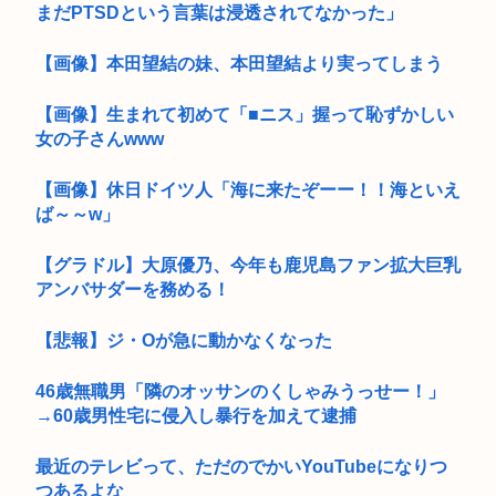
まだPTSDという言葉は浸透されてなかった」
【画像】本田望結の妹、本田望結より実ってしまう
【画像】生まれて初めて「■ニス」握って恥ずかしい
女の子さんwww
【画像】休日ドイツ人「海に来たぞーー！！海といえ
ば～～w」
【グラドル】大原優乃、今年も鹿児島ファン拡大巨乳
アンバサダーを務める！
【悲報】ジ・Oが急に動かなくなった
46歳無職男「隣のオッサンのくしゃみうっせー！」
→60歳男性宅に侵入し暴行を加えて逮捕
最近のテレビって、ただのでかいYouTubeになりつ
つあるよな