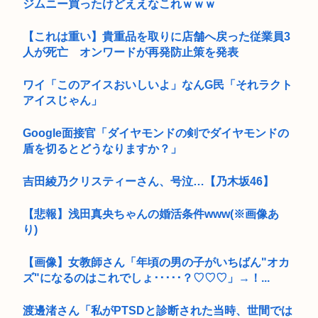
ジムニー買ったけどええなこれｗｗｗ
【これは重い】貴重品を取りに店舗へ戻った従業員3
人が死亡 オンワードが再発防止策を発表
ワイ「このアイスおいしいよ」なんG民「それラクト
アイスじゃん」
Google面接官「ダイヤモンドの剣でダイヤモンドの
盾を切るとどうなりますか？」
吉田綾乃クリスティーさん、号泣…【乃木坂46】
【悲報】浅田真央ちゃんの婚活条件www(※画像あ
り)
【画像】女教師さん「年頃の男の子がいちばん"オカ
ズ"になるのはこれでしょ･････？♡♡♡」→！...
渡邊渚さん「私がPTSDと診断された当時、世間では