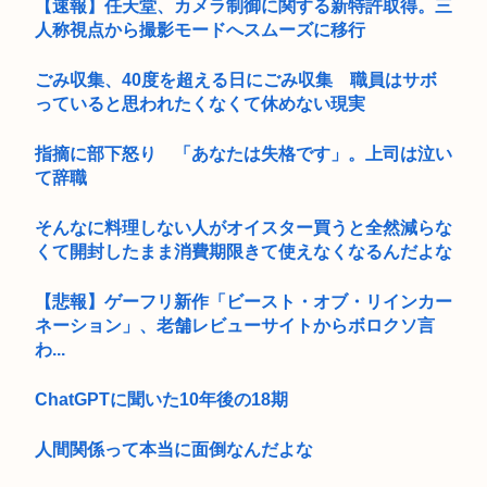
【速報】任天堂、カメラ制御に関する新特許取得。三
人称視点から撮影モードへスムーズに移行
ごみ収集、40度を超える日にごみ収集 職員はサボ
っていると思われたくなくて休めない現実
指摘に部下怒り 「あなたは失格です」。上司は泣い
て辞職
そんなに料理しない人がオイスター買うと全然減らな
くて開封したまま消費期限きて使えなくなるんだよな
【悲報】ゲーフリ新作「ビースト・オブ・リインカー
ネーション」、老舗レビューサイトからボロクソ言
わ...
ChatGPTに聞いた10年後の18期
人間関係って本当に面倒なんだよな