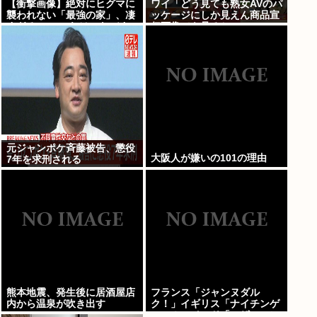
【衝撃画像】絶対にヒグマに
ワイ「どう見ても熟女AVのパ
襲われない「最強の家」、凄
ッケージにしか見えん商品宣
すぎるwwwこれは…ヤバす
伝画像でも見るか...」
ぎる…
元ジャンポケ斉藤被告、懲役
大阪人が嫌いの101の理由
7年を求刑される
熊本地震、発生後に居酒屋店
フランス「ジャンヌダル
内から温泉が吹き出す
ク！」イギリス「ナイチンゲ
ール！」インド「マザーテレ