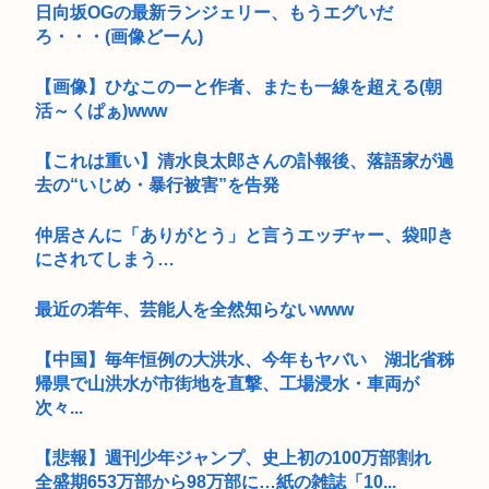
日向坂OGの最新ランジェリー、もうエグいだ
ろ・・・(画像どーん)
【画像】ひなこのーと作者、またも一線を超える(朝
活～くぱぁ)www
【これは重い】清水良太郎さんの訃報後、落語家が過
去の“いじめ・暴行被害”を告発
仲居さんに「ありがとう」と言うエッヂャー、袋叩き
にされてしまう…
最近の若年、芸能人を全然知らないwww
【中国】毎年恒例の大洪水、今年もヤバい 湖北省秭
帰県で山洪水が市街地を直撃、工場浸水・車両が
次々...
【悲報】週刊少年ジャンプ、史上初の100万部割れ
全盛期653万部から98万部に…紙の雑誌「10...