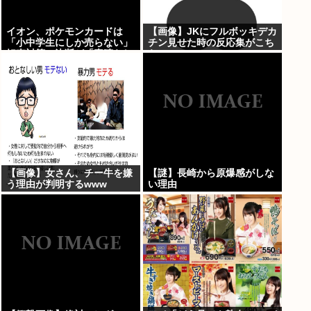
イオン、ポケモンカードは
【画像】JKにフルボッキデカ
「小中学生にしか売らない」
チン見せた時の反応集がこち
転売対策の決断が「素晴らし
らww
い」
【画像】女さん、チー牛を嫌
【謎】長崎から原爆感がしな
う理由が判明するwww
い理由