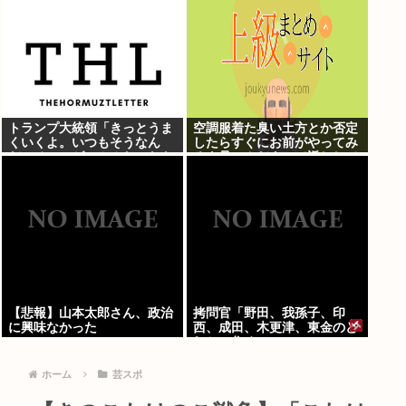
トランプ大統領「きっとうま
空調服着た臭い土方とか否定
くいくよ。いつもそうなん
したらすぐにお前がやってみ
だ。チェスゲームみたいなも
ろよ暑いんだよって返しして
のさ」
るのよく見るんだが
【悲報】山本太郎さん、政治
拷問官「野田、我孫子、印
に興味なかった
西、成田、木更津、東金のど
れかに住め」
ホーム
芸スポ