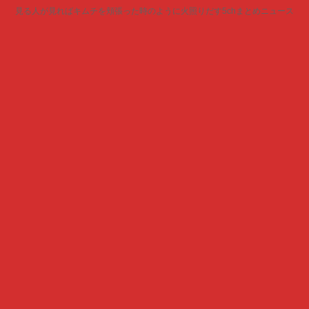
見る人が見ればキムチを頬張った時のように火照りだす5chまとめニュース