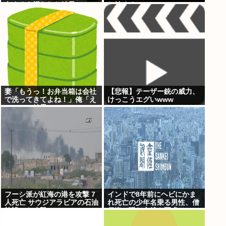
白するも振られた結果⇒！！
し始めるw w w w w w w w
w w
妻「もうっ！お弁当箱は会社
【悲報】テーザー銃の威力、
で洗ってきてよね！」俺「え
けっこうエグいwww
ぇ…」→結果www
フーシ派が紅海の港を攻撃 7
インドで8年前にヘビにかま
人死亡 サウジアラビアの石油
れ死亡の少年名乗る男性、僧
施設にも攻撃
侶姿で現れ金銭を要求