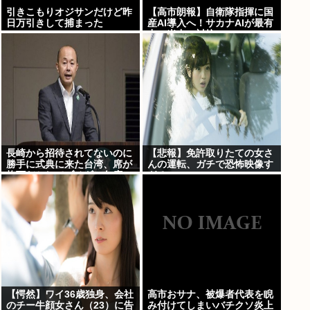
引きこもりオジサンだけど昨
【高市朗報】自衛隊指揮に国
日万引きして捕まった
産AI導入へ！サカナAIが最有
力。米中へ対抗
長崎から招待されてないのに
【悲報】免許取りたての女さ
勝手に式典に来た台湾、席が
んの運転、ガチで恐怖映像す
格下だとしてブチギレ欠席w
ぎるwww
【愕然】ワイ36歳独身、会社
高市おサナ、被爆者代表を睨
のチー牛顔女さん（23）に告
み付けてしまいバチクソ炎上