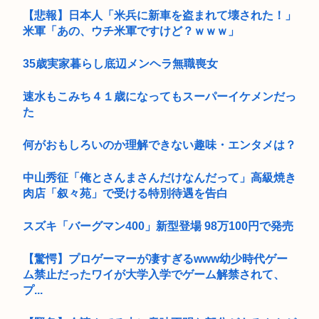
【悲報】日本人「米兵に新車を盗まれて壊された！」
米軍「あの、ウチ米軍ですけど？ｗｗｗ」
35歳実家暮らし底辺メンヘラ無職喪女
速水もこみち４１歳になってもスーパーイケメンだっ
た
何がおもしろいのか理解できない趣味・エンタメは？
中山秀征「俺とさんまさんだけなんだって」高級焼き
肉店「叙々苑」で受ける特別待遇を告白
スズキ「バーグマン400」新型登場 98万100円で発売
【驚愕】プロゲーマーが凄すぎるwww幼少時代ゲー
ム禁止だったワイが大学入学でゲーム解禁されて、
プ...