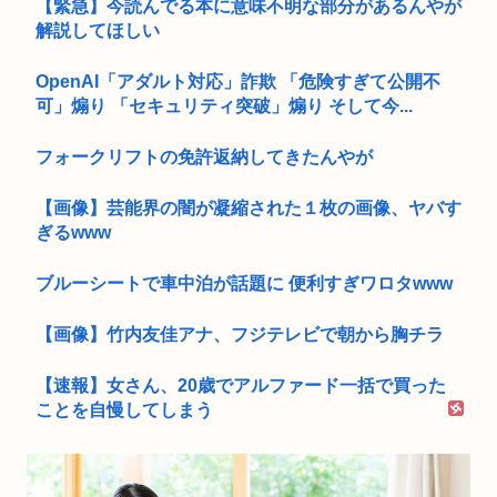
【緊急】今読んでる本に意味不明な部分があるんやが
解説してほしい
OpenAI「アダルト対応」詐欺 「危険すぎて公開不
可」煽り 「セキュリティ突破」煽り そして今...
フォークリフトの免許返納してきたんやが
【画像】芸能界の闇が凝縮された１枚の画像、ヤバす
ぎるwww
ブルーシートで車中泊が話題に 便利すぎワロタwww
【画像】竹内友佳アナ、フジテレビで朝から胸チラ
【速報】女さん、20歳でアルファード一括で買った
ことを自慢してしまう