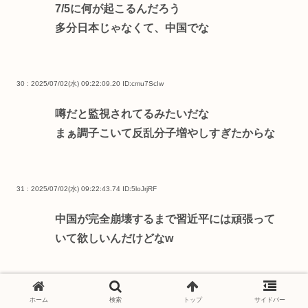
7/5に何が起こるんだろう
多分日本じゃなくて、中国でな
30 : 2025/07/02(水) 09:22:09.20
ID:cmu7ScIw
噂だと監視されてるみたいだな
まぁ調子こいて反乱分子増やしすぎたからな
31 : 2025/07/02(水) 09:22:43.74
ID:5loJrjRF
中国が完全崩壊するまで習近平には頑張って
いて欲しいんだけどなw
32 : 2025/07/02(水) 09:22:52.23
ID:njDc5IIC
ホーム
検索
トップ
サイドバー