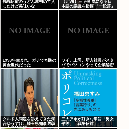
鶴舞駅前のうどん屋初めて入
【元V6】三宅健 気になる日
ったけど美味いな
本語の誤読を指摘 「一段落」
の読みは？ 「使い方間違って
るんだよなとか」
1998年生まれ、ガチで奇跡の
ワイ、上司、新入社員がスタ
黄金世代だった
バでパソコンやって企業秘密
漏洩したから泣かした
クルド人問題を訴えてきた河
三大アホが好きな単語「男女
合ゆうすけ、埼玉県知事選挙
平等」「戦争反対」
に立候補表明www