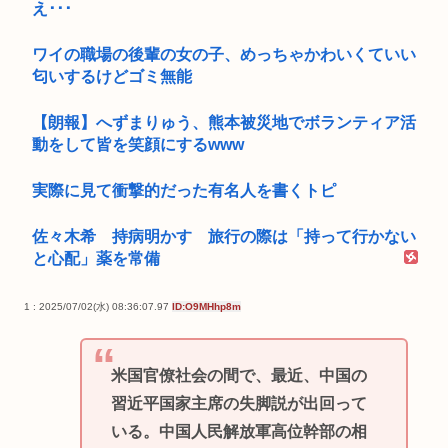
え･･･
ワイの職場の後輩の女の子、めっちゃかわいくていい
匂いするけどゴミ無能
【朗報】へずまりゅう、熊本被災地でボランティア活
動をして皆を笑顔にするwww
実際に見て衝撃的だった有名人を書くトピ
佐々木希 持病明かす 旅行の際は「持って行かない
と心配」薬を常備
1 : 2025/07/02(水) 08:36:07.97
ID:O9MHhp8m
米国官僚社会の間で、最近、中国の
習近平国家主席の失脚説が出回って
いる。中国人民解放軍高位幹部の相