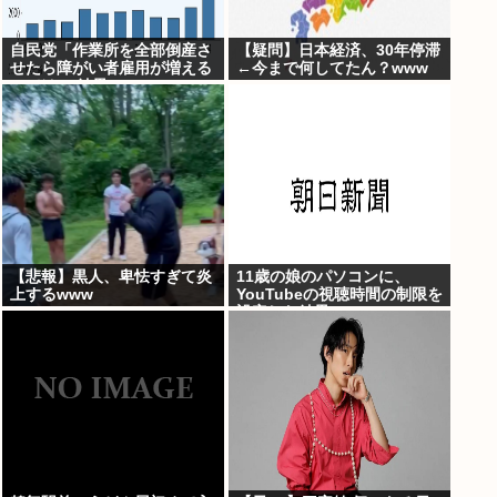
自民党「作業所を全部倒産さ
【疑問】日本経済、30年停滞
せたら障がい者雇用が増える
←今まで何してたん？www
のでは 」結果ww
【悲報】黒人、卑怯すぎて炎
11歳の娘のパソコンに、
上するwww
YouTubeの視聴時間の制限を
設定した結果