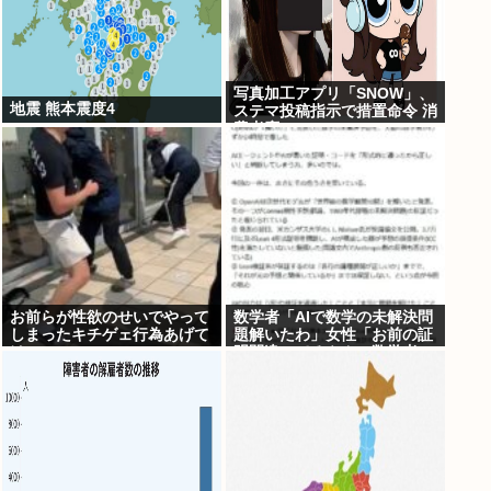
写真加工アプリ「SNOW」、
地震 熊本震度4
ステマ投稿指示で措置命令 消
費者庁
お前らが性欲のせいでやって
数学者「AIで数学の未解決問
しまったキチゲェ行為あげて
題解いたわ」女性「お前の証
け
明間違ってるやん」数学者
「内容デタラメで草。AI使う
のヘタ？」→女性大発狂