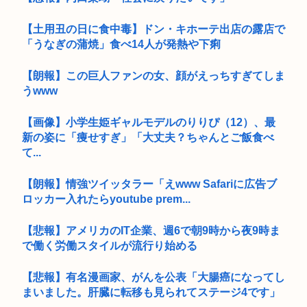
【土用丑の日に食中毒】ドン・キホーテ出店の露店で
「うなぎの蒲焼」食べ14人が発熱や下痢
【朗報】この巨人ファンの女、顔がえっちすぎてしま
うwww
【画像】小学生姫ギャルモデルのりりぴ（12）、最
新の姿に「痩せすぎ」「大丈夫？ちゃんとご飯食べ
て...
【朗報】情強ツイッタラー「えwww Safariに広告ブ
ロッカー入れたらyoutube prem...
【悲報】アメリカのIT企業、週6で朝9時から夜9時ま
で働く労働スタイルが流行り始める
【悲報】有名漫画家、がんを公表「大腸癌になってし
まいました。肝臓に転移も見られてステージ4です」