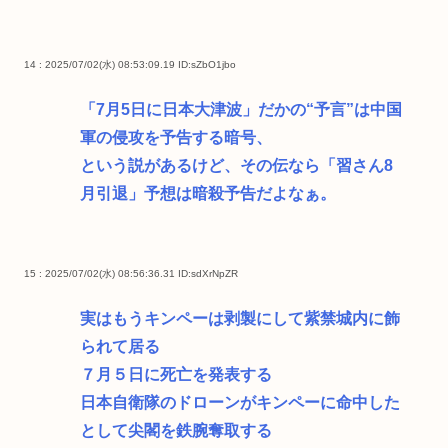
14 : 2025/07/02(水) 08:53:09.19
ID:sZbO1jbo
「7月5日に日本大津波」だかの“予言”は中国
軍の侵攻を予告する暗号、
という説があるけど、その伝なら「習さん8
月引退」予想は暗殺予告だよなぁ。
15 : 2025/07/02(水) 08:56:36.31
ID:sdXrNpZR
実はもうキンペーは剥製にして紫禁城内に飾
られて居る
７月５日に死亡を発表する
日本自衛隊のドローンがキンペーに命中した
として尖閣を鉄腕奪取する