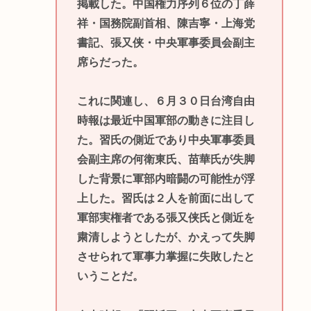
掲載した。中国権力序列６位の丁薛
祥・国務院副首相、陳吉寧・上海党
書記、張又侠・中央軍事委員会副主
席らだった。
これに関連し、６月３０日台湾自由
時報は最近中国軍部の動きに注目し
た。習氏の側近であり中央軍事委員
会副主席の何衛東氏、苗華氏が失脚
した背景に軍部内暗闘の可能性が浮
上した。習氏は２人を前面に出して
軍部実権者である張又侠氏と側近を
粛清しようとしたが、かえって失脚
させられて軍事力掌握に失敗したと
いうことだ。