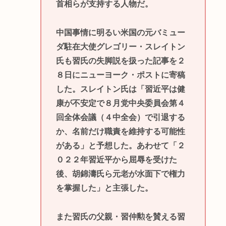
首相らが支持する人物だ。
中国事情に明るい米国の元バミュー
ダ駐在大使グレゴリー・スレイトン
氏も習氏の失脚説を扱った記事を２
８日にニューヨーク・ポストに寄稿
した。スレイトン氏は「習近平は健
康が不安定で８月党中央委員会第４
回全体会議（４中全会）で引退する
か、名前だけ職責を維持する可能性
がある」と予想した。あわせて「２
０２２年習近平から屈辱を受けた
後、胡錦濤氏ら元老が水面下で権力
を掌握した」と主張した。
また習氏の父親・習仲勲を賛える習