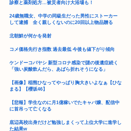
診察と薬剤処方…被災者向け大浴場も！
24歳無職女、中学の同級生だった男性にストーカー
して逮捕 全く親しくないのに20回以上物品贈る
北朝鮮が何かを発射
コメ価格先行き指数 過去最低 今後も値下がり傾向
ケンドーコバヤシ 新型コロナ感染で謎の後遺症続く
「強い炭酸飲んだら、あばら折れそうになる」
【画像】稲熊ひなってやっぱり胸大きいよなぁ【ひな
まる】【櫻坂46】
【悲報】学生なのに月1億稼いでたキャバ嬢、配信中
に首吊って亡くなる
底辺高校出身だけど勉強しまくって上位大学に進学し
た結果w