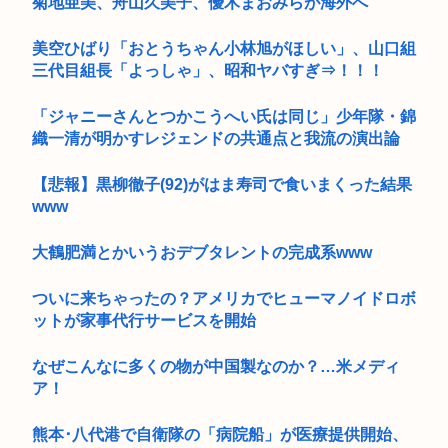
菊地亜美、舟山久美子、優木まおみらが海外へ
美空ひばり「おとうちゃん小林旭がほしい」、山口組
三代目組長「よっしゃ」、昭和ヤバすぎ⇒！！！
「ジャニーさんとつかこうへい氏は同じ」少年隊・錦
織一清が明かすレジェンドの共通点と我流の演出論
【悲報】黒柳徹子(92)がはま寿司で食いまくった結果
www
大鶴肥満とかいうおデブタレントの完成系www
ついに来ちゃったの？アメリカでヒューマノイドロボ
ットが家事代行サービスを開始
なぜこんなに多くの物が中国製なのか？…米メディ
ア！
熊本･八代港で自衛隊の「病院船」が医療提供開始、