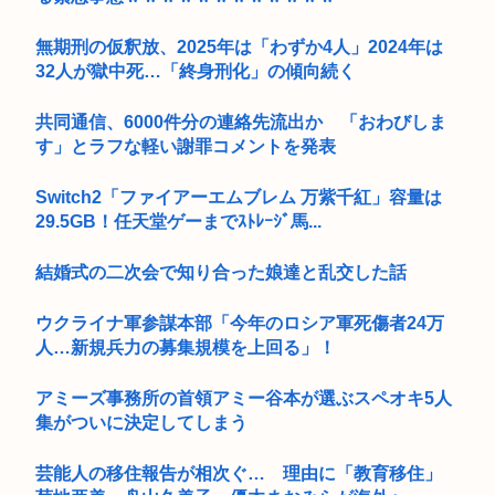
無期刑の仮釈放、2025年は「わずか4人」2024年は
32人が獄中死…「終身刑化」の傾向続く
共同通信、6000件分の連絡先流出か 「おわびしま
す」とラフな軽い謝罪コメントを発表
Switch2「ファイアーエムブレム 万紫千紅」容量は
29.5GB！任天堂ゲーまでｽﾄﾚｰｼﾞ馬...
結婚式の二次会で知り合った娘達と乱交した話
ウクライナ軍参謀本部「今年のロシア軍死傷者24万
人…新規兵力の募集規模を上回る」！
アミーズ事務所の首領アミー谷本が選ぶスペオキ5人
集がついに決定してしまう
芸能人の移住報告が相次ぐ… 理由に「教育移住」