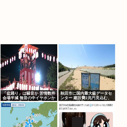
「盆踊り」は騒音か 苦情数件
秋田市に国内最大級データセ
会場半減 無音の中イヤホンか
ンター 建設費2兆円見込む、
ら流れる曲に合わせ踊るサイ
UAEなど投資
レント盆ダンスも