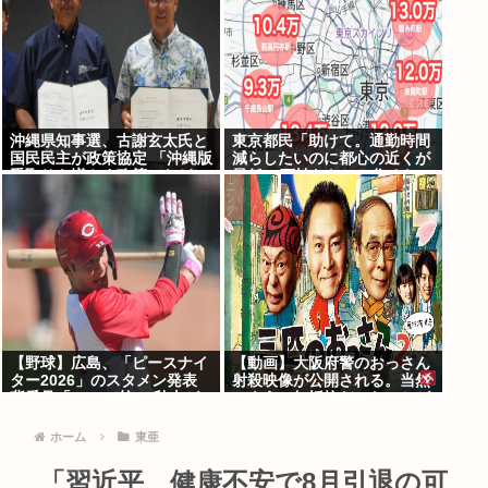
沖縄県知事選、古謝玄太氏と
東京都民「助けて。通勤時間
国民民主が政策協定 「沖縄版
減らしたいのに都心の近くが
手取りを増やす政策」など5
最低10万払わないと住めない
項目
の」
【野球】広島、「ピースナイ
【動画】大阪府警のおっさん
ター2026」のスタメン発表
射殺映像が公開される。当然
背番号「86」で統一 秋山が
のように無抵抗だったことが
カープ移籍後初の4番 小園は
発覚
6番
ホーム
東亜
「習近平、健康不安で8月引退の可