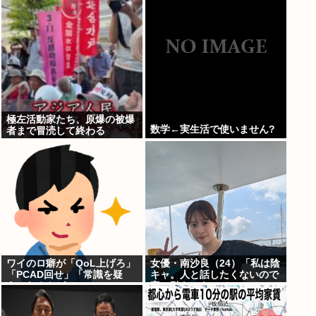
極左活動家たち、原爆の被爆
数学←実生活で使いません?
者まで冒涜して終わる
ワイのロ癖が「QoL上げろ」
女優・南沙良（24）「私は陰
「PCAD回せ」「常識を疑
キャ。人と話したくないので
え」なんやが
家に引きこもってPCでアニ
メを観ていたい」