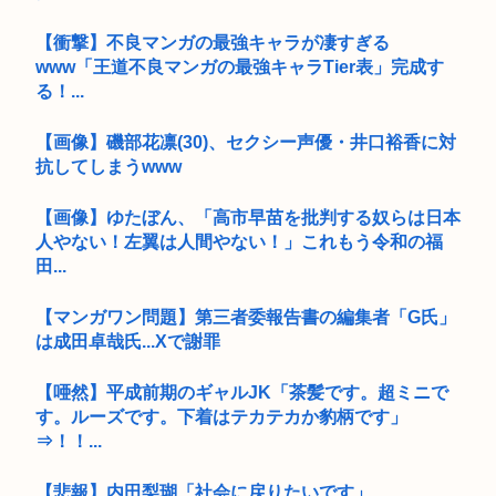
【衝撃】不良マンガの最強キャラが凄すぎる
www「王道不良マンガの最強キャラTier表」完成す
る！...
【画像】磯部花凛(30)、セクシー声優・井口裕香に対
抗してしまうwww
【画像】ゆたぼん、「高市早苗を批判する奴らは日本
人やない！左翼は人間やない！」これもう令和の福
田...
【マンガワン問題】第三者委報告書の編集者「G氏」
は成田卓哉氏...Xで謝罪
【唖然】平成前期のギャルJK「茶髪です。超ミニで
す。ルーズです。下着はテカテカか豹柄です」
⇒！！...
【悲報】内田梨瑚「社会に戻りたいです」