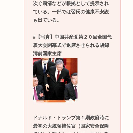
次ぐ粛清などが根拠として提示され
ている。一部では習氏の健康不安説
も出ている。
#【写真】中国共産党第２０回全国代
表大会閉幕式で退席させられる胡錦
濤前国家主席
ドナルド・トランプ第１期政府時に
最初の大統領補佐官（国家安全保障