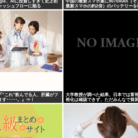
ogle、AIに投資しすぎて史上初
中国の最新スマホ遂に9070mAh（
ャッシュフローに陥る
最新スマホの約2倍）のバッテリーを
しまうwww
『”これ”飲んでる人、肝臓がフ
大学教授が調べた結果、日本では富
す･････。』⇒！
裕化は確認できず、ただみんなで貧
いるだけだった