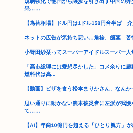
規制強化で他国から譲歩を引き出す中国の外
果……
【為替相場】ドル円は1ドル158円台半ば 
ネットの広告が気持ち悪い…角栓、歯茎 苦
小野田紗栞ってスーパーアイドルスーパー人
「高市総理には愛想尽かした」コメ余りに農
燃料代は高...
【動画】ピザを食う松本まりかさん、なんか
思い通りに動かない熊本被災者に左派が我慢
て……
【AI】年商10億円を超える「ひとり親方」が