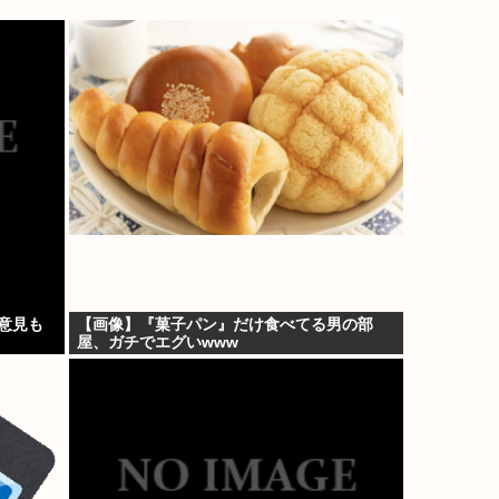
意見も
【画像】『菓子パン』だけ食べてる男の部
屋、ガチでエグいwww