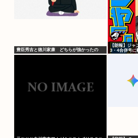
【朗報】ジャン
豊臣秀吉と徳川家康 どちらが強かったの
3・4合併号に