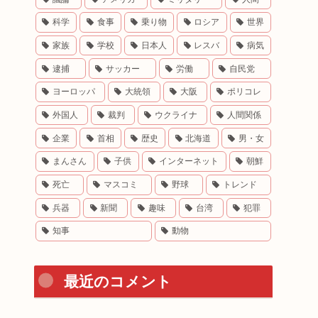
科学
食事
乗り物
ロシア
世界
家族
学校
日本人
レスバ
病気
逮捕
サッカー
労働
自民党
ヨーロッパ
大統領
大阪
ポリコレ
外国人
裁判
ウクライナ
人間関係
企業
首相
歴史
北海道
男・女
まんさん
子供
インターネット
朝鮮
死亡
マスコミ
野球
トレンド
兵器
新聞
趣味
台湾
犯罪
知事
動物
最近のコメント