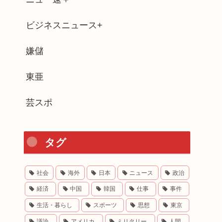
ビジネスニュース+
嫌儲
東亜
芸スポ
タグ
社会
海外
日本
ニュース
政治
経済
中国
韓国
仕事
事件
生活・暮らし
スポーツ
思想
東京
議論
アメリカ
ミリタリー
人間