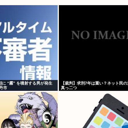
に “霧” を噴射する男が発生
【裁判】求刑7年は重い？ネット民の
丹市
真っ二つ