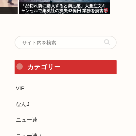
「品切れ前に購入すると満足感」大量注文キ
ャンセルで集英社の損失43億円 業務を妨害し
た疑いで32歳女を逮捕
カテゴリー
VIP
なんJ
ニュー速
ニュー速＋