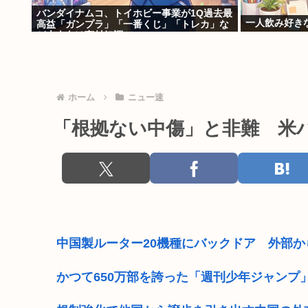
バンダイナムコ、トイホビー事業が1Q過去最
一人飲み好き
高益「ガンプラ」「一番くじ」「トレカ」な
ど大人向け商材好調で
ホーム
ニュー速
「根拠ない中傷」と非難 米
中国製ルーター20機種にバックドア 外部
かつて650万部を誇った「週刊少年ジャンプ