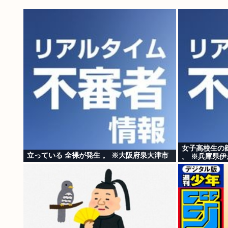
女子高校生の顔
立っている 全裸が発生 。 ※大阪府泉大津市
。 ※兵庫県伊