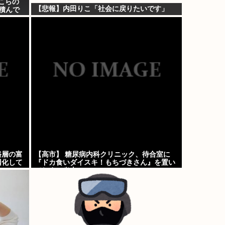
そこらの
【悲報】内田りこ「社会に戻りたいです」
積んで
裕層の富
【高市】 糖尿病内科クリニック、待合室に
困化して
『ドカ食いダイスキ！もちづきさん』を置い
てしまい炎上