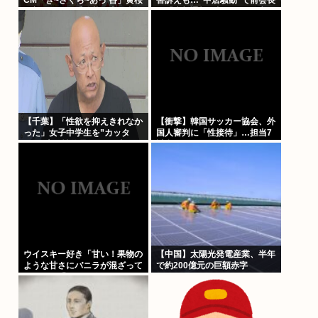
の新たな歌い手公募に志願者殺
は「内部通報一切ない」発言と
到
の矛盾を広報を直撃
【千葉】「性欲を抑えきれなか
【衝撃】韓国サッカー協会、外
った」女子中学生を”カッタ
国人審判に「性接待」…担当7
ー”で脅し性的暴行か 56歳の男
試合はまさかの無敗
逮捕 2人に面識なし
ウイスキー好き「甘い！果物の
【中国】太陽光発電産業、半年
ような甘さにバニラが混ざって
で約200億元の巨額赤字
る」わい「はぇー飲んでみる
か」