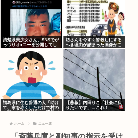
清楚系美少女さん、SNSでが
坊さんを今すぐ皆殺しにする
っつりオ●ニーを公開してし
べき理由が詰まった画像がこ
まう
ちら
福島県に住む普通の人「助け
【悲報】内田りこ「社会に戻
て、家を赤くしただけで村の
りたいです」←これ！
人間から宗教施設だと通報が
殺到して困ってるの！」
ホーム
ニュー速
「斎藤兵庫と副知事の指示を受け