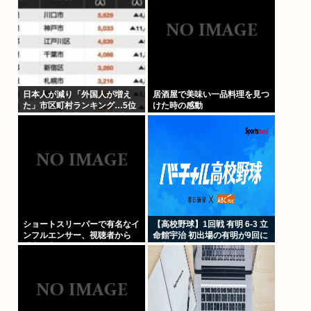
日本人が減り「外国人が増え
居酒屋で美味い一品料理を見つ
た」市区町村ランキング…5位
けた時の感動
は埼玉県川口市、4位京都市、
ではトップ3は？
ショートスリーパーで有名なイ
【高校野球】1回戦 有明 6-3 立
ンフルエンサー、視聴者から
命館宇治 初出場の有明が9回に
「寝た方がいい」と言われブチ
一挙4得点で逆転 永田が2安打5
ギレ
打点