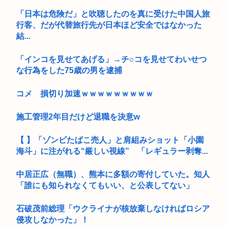
「日本は危険だ」と吹聴したのを真に受けた中国人旅
行客、だが代替旅行先が日本ほど安全ではなかった
結...
「インコを見せてあげる」→チ○コを見せてわいせつ
な行為をした75歳の男を逮捕
コメ 損切り加速ｗｗｗｗｗｗｗｗｗ
施工管理2年目だけど退職を決意w
【 】「ゾンビたばこ売人」と肩組みショット「小園
海斗」に注がれる“厳しい視線” 「レギュラー剥奪...
中居正広（無職）、熊本に多額の寄付していた。知人
「誰にも知られなくてもいい、と公表してない」
石破茂前総理「ウクライナが核放棄しなければロシア
侵攻しなかった」！