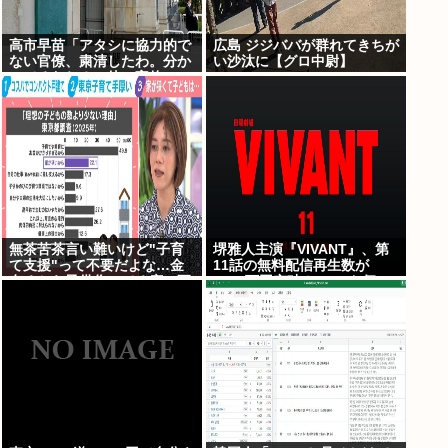
高市早苗「アタシに協力的で
広島 ジジババが群れてきちが
ない官僚、粛清したわ。分か
い沙汰に【グロ中尉】
ってるわね？」他の官僚
「(ブルブル)」
無茶苦茶言い難いけど"子育
堺雅人主演『VIVANT』、第
て支援"って不要だよな…金
11話の無料配信再生数が
有るから子供作ってる癖に更
1000万回突破！ TVerお気に
に政府からたんまり金貰う屑
入り登録者数は300万超えで
だよ
TBS連ドラ歴代トップ