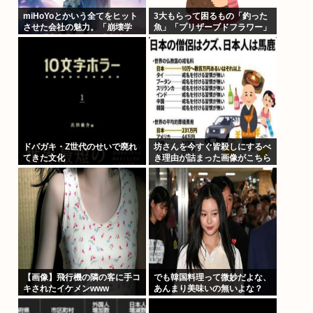
miHoYoとかいう全てをヒット
3大もらって困るもの「釣った
させた会社の魅力。「崩壊学
魚」「プリザーブドフラワー」
園」「未定事件簿」「崩壊
3rd」「原神」「崩壊スターレ
イル」「ゼンゼロ」
ドパガキ・Z世代のせいで廃れ
坊さんを今すぐ皆殺しにするべ
てきた文化
き理由が詰まった画像がこちら
【画像】飛行機の隣の客に手コ
でも韓国料理って微妙だよな、
キされたイケメンwww
あんまり美味いの無いよな？