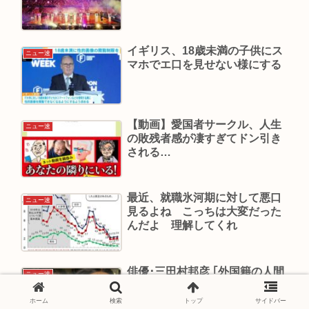
イギリス、18歳未満の子供にス
ニュー速
マホでエ口を見せない様にする
【動画】愛国者サークル、人生
ニュー速
の敗残者感が凄すぎてドン引き
される…
最近、就職氷河期に対して悪口
ニュー速
見るよね こっちは大変だった
んだよ 理解してくれ
俳優･三田村邦彦 ｢外国籍の人間
ニュー速
には日本の土地を買わせるな｡日
本人が日本に住めなくなる｣
ホーム
検索
トップ
サイドバー