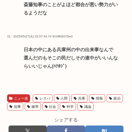
斎藤知事のことがよほど都合が悪い勢力がい
るようだな
31 : 2025/05/27(火) 23:57:54.74
ID:HfN3U7Ge0
日本の中にある兵庫州の中の出来事なんで
選んだのもそこの民だしその連中がいいんな
らいいじゃん(ﾊﾅﾎｼﾞ)
ニュー速
レスバ
人間
兵庫
情報
政治
知事
確率
社会
科学
議論
シェアする