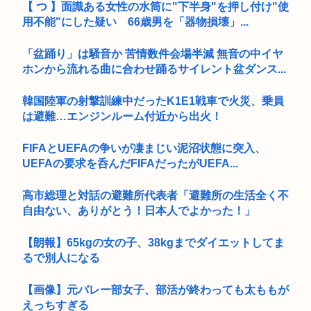
【 つ 】面識ある女性の水筒に"下半身"を押し付け"使
用不能"にした疑い 66歳男を「器物損壊」...
「盆踊り」は騒音か 苦情数件会場半減 無音の中イヤ
ホンから流れる曲に合わせ踊るサイレント盆ダンス...
韓国陸軍の射撃訓練中だったK1E1戦車で火災、乗員
は避難…エンジンルーム付近から出火！
FIFAとUEFAの争いが凄まじい泥沼状態に突入、
UEFAの要求を呑んだFIFAだったがUEFA...
高市総理と対話の避難所代表者「避難所の生活全く不
自由ない、ありがとう！日本人でよかった！」
【朗報】65kgの女の子、38kgまでダイエットしてま
るで別人になる
【画像】元バレー部女子、部活が終わっても太ももが
えっちすぎる