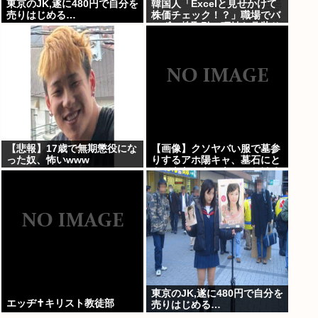
東京のJK,遂に480円で自分を
韓国人「Excelと見せかけて
売りはじめる…
株価チェック！？」職場でバ
レずに株取引、巧妙な偽装サ
イトが話題に
【悲報】17歳で無期懲役にな
【画像】クソヤバい服で墓参
った奴、怖いwww
りするアホ陽キャ、墓石にと
んでもないものをぶっかける
東京のJK,遂に480円で自分を
エッヂ✝️キリスト教徒部
売りはじめる…