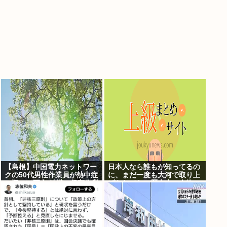
【島根】中国電力ネットワー
日本人なら誰もが知ってるの
クの50代男性作業員が熱中症
に、まだ一度も大河で取り上
の疑いで死亡 鉄塔の保守作業
げられてない歴史上の人物
後に倒れる 邑南町