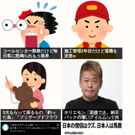
コールセンター勤務だけど毎
施工管理2年目だけど退職を
日客に怒鳴られもう限界
決意w
3大もらって困るもの「釣っ
ホリエモン「面接でさ、納豆
た魚」「プリザーブドフラワ
パックの薄いフィルムって何
ー」
のために入っていの？って聞
くわけ」