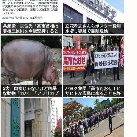
共産党・志位氏「高市首相は
立花孝志さんらポスター費用
非核三原則を今後堅持すると
水増し容疑で書類送検
言わない！」
5大、肉食じゃないけど凶暴
パヨク集団「高市たおせ！ヒ
な動物「カバ」「アフリカゾ
サヒトが広島に来ることを許
ウ」「バッファロー」「コー
さない！天皇制打倒！」
カサスオオカブト」