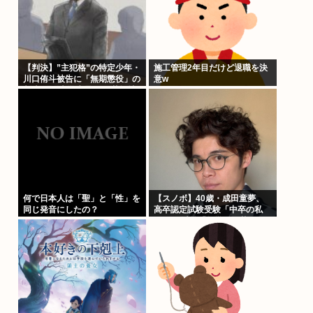
【判決】”主犯格”の特定少年・
施工管理2年目だけど退職を決
川口侑斗被告に「無期懲役」の
意w
判決 江別大学生暴行死 札幌地
裁
何で日本人は「聖」と「性」を
【スノボ】40歳・成田童夢、
同じ発音にしたの？
高卒認定試験受験「中卒の私
が…」 以前「数学だけ落ちま
した」もAI採点で高得点