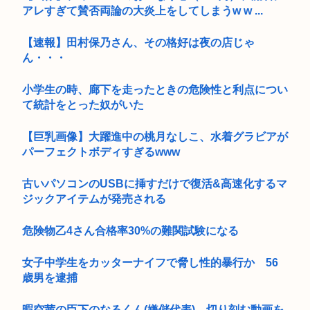
アレすぎて賛否両論の大炎上をしてしまうw w ...
【速報】田村保乃さん、その格好は夜の店じゃ
ん・・・
小学生の時、廊下を走ったときの危険性と利点につい
て統計をとった奴がいた
【巨乳画像】大躍進中の桃月なしこ、水着グラビアが
パーフェクトボディすぎるwww
古いパソコンのUSBに挿すだけで復活&高速化するマ
ジックアイテムが発売される
危険物乙4さん合格率30%の難関試験になる
女子中学生をカッターナイフで脅し性的暴行か 56
歳男を逮捕
暇空茜の臣下のなるくん(嫌儲代表)、切り刻む動画を