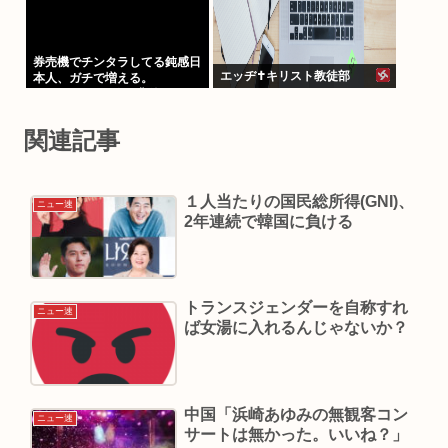
券売機でチンタラしてる鈍感日
エッヂ✝️キリスト教徒部
本人、ガチで増える。
197cm57kgの俺が背後5cmま
で接近してるのに急ぎもしない
件。
関連記事
１人当たりの国民総所得(GNI)、
ニュー速
2年連続で韓国に負ける
トランスジェンダーを自称すれ
ニュー速
ば女湯に入れるんじゃないか？
中国「浜崎あゆみの無観客コン
ニュー速
サートは無かった。いいね？」