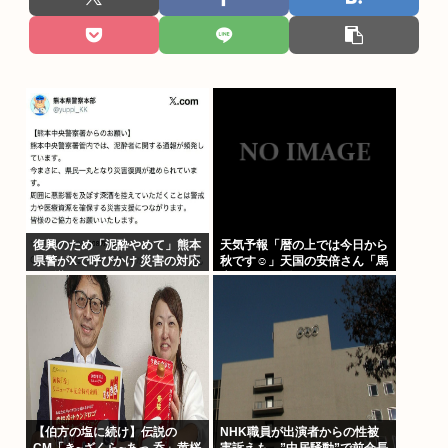
復興のため「泥酔やめて」熊本
天気予報「暦の上では今日から
県警がXで呼びかけ 災害の対応
秋です☺」天国の安倍さん「馬
に影響
鹿みたいな暦だな」
【伯方の塩に続け】伝説の
NHK職員が出演者からの性被
CM「き~ざくら~あっ 呑」黄桜
害訴えも…”中居騒動”で前会長