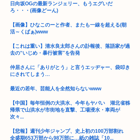
日向坂OGの最新ランジェリー、もうエグいだ
ろ・・・(画像どーん)
【画像】ひなこのーと作者、またも一線を超える(朝
活～くぱぁ)www
【これは重い】清水良太郎さんの訃報後、落語家が過
去の“いじめ・暴行被害”を告発
仲居さんに「ありがとう」と言うエッヂャー、袋叩き
にされてしまう…
最近の若年、芸能人を全然知らないwww
【中国】毎年恒例の大洪水、今年もヤバい 湖北省秭
帰県で山洪水が市街地を直撃、工場浸水・車両が
次々...
【悲報】週刊少年ジャンプ、史上初の100万部割れ
全盛期653万部から98万部に…紙の雑誌「10...