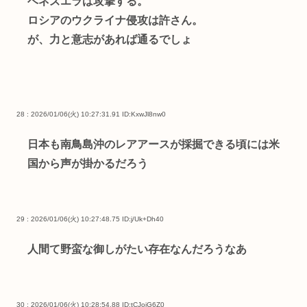
ベネズエラは攻撃する。
ロシアのウクライナ侵攻は許さん。
が、力と意志があれば通るでしょ
28 : 2026/01/06(火) 10:27:31.91
ID:KxwJl8nw0
日本も南鳥島沖のレアアースが採掘できる頃には米
国から声が掛かるだろう
29 : 2026/01/06(火) 10:27:48.75
ID:j/Uk+Dh40
人間て野蛮な御しがたい存在なんだろうなあ
30 : 2026/01/06(火) 10:28:54.88
ID:tCJojG6Z0