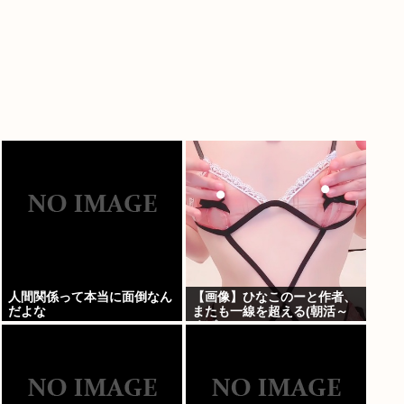
人間関係って本当に面倒なん
【画像】ひなこのーと作者、
だよな
またも一線を超える(朝活～
くぱぁ)www