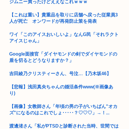
ジムニー買ったけどええなこれｗｗｗ
【これは重い】貴重品を取りに店舗へ戻った従業員3
人が死亡 オンワードが再発防止策を発表
ワイ「このアイスおいしいよ」なんG民「それラクト
アイスじゃん」
Google面接官「ダイヤモンドの剣でダイヤモンドの
盾を切るとどうなりますか？」
吉田綾乃クリスティーさん、号泣…【乃木坂46】
【悲報】浅田真央ちゃんの婚活条件www(※画像あ
り)
【画像】女教師さん「年頃の男の子がいちばん"オカ
ズ"になるのはこれでしょ･････？♡♡♡」→！...
渡邊渚さん「私がPTSDと診断された当時、世間では