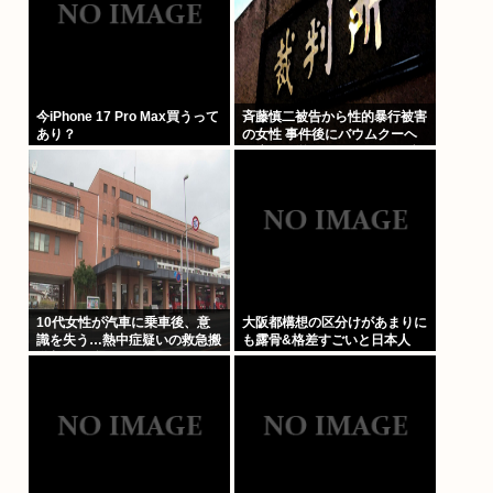
今iPhone 17 Pro Max買うって
斉藤慎二被告から性的暴行被害
あり？
の女性 事件後にバウムクーヘ
ン店を経営やTikTokでライブ配
信する姿に「言葉にできない悔
しさと怒り」
10代女性が汽車に乗車後、意
大阪都構想の区分けがあまりに
識を失う…熱中症疑いの救急搬
も露骨&格差すごいと日本人
送相次ぐ 鳥取