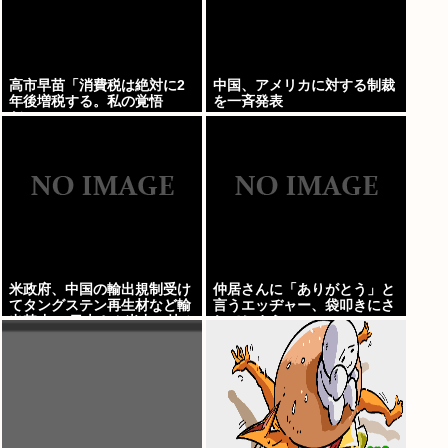
高市早苗「消費税は絶対に2
中国、アメリカに対する制裁
年後増税する。私の覚悟
を一斉発表
だ。」
米政府、中国の輸出規制受け
仲居さんに「ありがとう」と
てタングステン再生材など輸
言うエッヂャー、袋叩きにさ
出禁止へ 日本さん米中に挟み
れてしまう…
撃ちされる形に