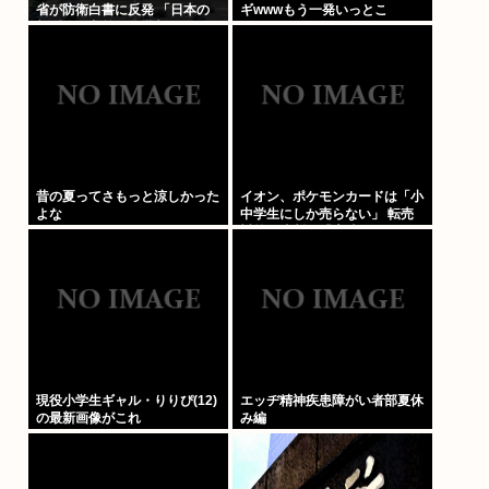
省が防衛白書に反発 「日本の
ギwwwもう一発いっとこ
新型軍国主義」と批判
www」これちょっとやりすぎ
だろ
昔の夏ってさもっと涼しかった
イオン、ポケモンカードは「小
よな
中学生にしか売らない」 転売
対策の決断が「素晴らしい」
現役小学生ギャル・りりぴ(12)
エッヂ精神疾患障がい者部夏休
の最新画像がこれ
み編