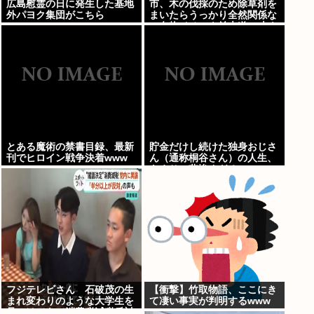
広島慰霊の日に発生した基地
市、木の伐採のため除草剤を
外パヨク集団がこちら
まいたらうっかり全然関係な
い名物イチョウ並木道54本を
全滅させてしまう(・ω<)
とある魔術の禁書目録、最新
貯金だけし続けた独身おじさ
刊でヒロイン戦争決着www
ん（通称桐谷さん）の人生、
あまりに悲惨すぎるwww
フジテレビさん 石破茂の生
【衝撃】竹取物語、ここにき
まれ変わりのような大学生を
て凄い事実が判明するwww
見つけてきて消費税減税反対