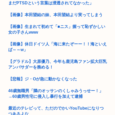
まだPTSDという言葉は浸透されてなかった」
【画像】本田望結の妹、本田望結より実ってしまう
【画像】生まれて初めて「■ニス」握って恥ずかしい
女の子さんwww
【画像】休日ドイツ人「海に来たぞーー！！海といえ
ば～～w」
【グラドル】大原優乃、今年も鹿児島ファン拡大巨乳
アンバサダーを務める！
【悲報】ジ・Oが急に動かなくなった
46歳無職男「隣のオッサンのくしゃみうっせー！」
→60歳男性宅に侵入し暴行を加えて逮捕
最近のテレビって、ただのでかいYouTubeになりつ
つあるよな