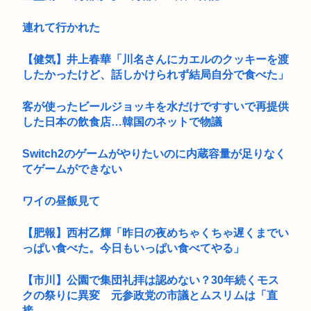
連れて行かれた
【健気】井上春華「川名さんにカエルのクッキーを渡
したかったけど、話しかけられず結局自分で食べた」
客が使ったビールジョッキを水だけですすいで再提供
した日本の飲食店…韓国のネットで物議
Switch2のゲームがやりたいのに内蔵容量が足りなく
てゲームができない
ワイの昼飯見て
【肥報】西村乙輝「昨日の夜めちゃくちゃ遅くまでい
っぱい食べた。今日もいっぱい食べてやる」
【市川】公園で集団礼拝は認めない？30年続くモス
クの祭りに異変 元参政党の市議とムスリムは「直
接...