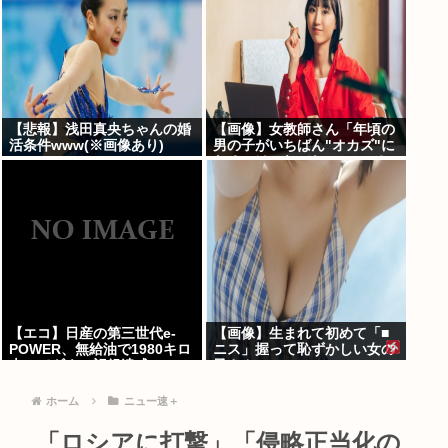
【悲報】浅田真央ちゃんの婚
【画像】女教師さん「年頃の
活条件www(※画像あり)
男の子がいちばん"オカズ"に
なるのはこれでしょ･････？
♡♡♡」→！！
【エコ】日産の第三世代e-
【画像】生まれて初めて「■
POWER、無給油で1980キロ
ニス」握って恥ずかしい女の
走ってギネス記録達成
子さんwww
ホーム
ニュー速＋
「ロシアに打撃」「侵略正当化の