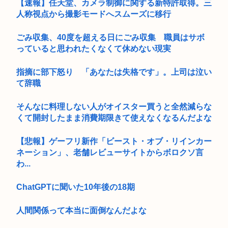
【速報】任天堂、カメラ制御に関する新特許取得。三
人称視点から撮影モードへスムーズに移行
ごみ収集、40度を超える日にごみ収集 職員はサボ
っていると思われたくなくて休めない現実
指摘に部下怒り 「あなたは失格です」。上司は泣い
て辞職
そんなに料理しない人がオイスター買うと全然減らな
くて開封したまま消費期限きて使えなくなるんだよな
【悲報】ゲーフリ新作「ビースト・オブ・リインカー
ネーション」、老舗レビューサイトからボロクソ言
わ...
ChatGPTに聞いた10年後の18期
人間関係って本当に面倒なんだよな