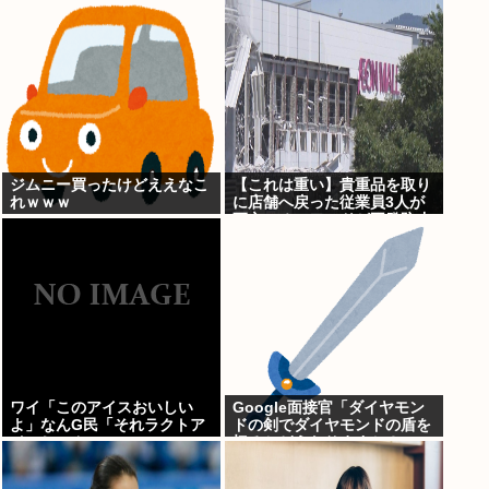
報道をやってしまう
ジムニー買ったけどええなこ
【これは重い】貴重品を取り
れｗｗｗ
に店舗へ戻った従業員3人が
死亡 オンワードが再発防止
策を発表
ワイ「このアイスおいしい
Google面接官「ダイヤモン
よ」なんG民「それラクトア
ドの剣でダイヤモンドの盾を
イスじゃん」
切るとどうなりますか？」