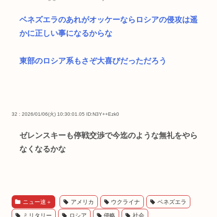
ベネズエラのあれがオッケーならロシアの侵攻は遥
かに正しい事になるからな
東部のロシア系もさぞ大喜びだっただろう
32 : 2026/01/06(火) 10:30:01.05
ID:N3Y++Ezk0
ゼレンスキーも停戦交渉で今迄のような無礼をやら
なくなるかな
ニュー速＋
アメリカ
ウクライナ
ベネズエラ
ミリタリー
ロシア
侵略
社会