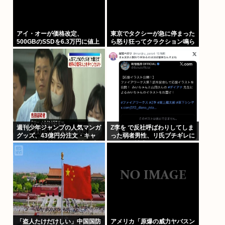
アイ・オーが価格改定、
東京でタクシーが急に停まった
500GBのSSDを6.3万円に値上
ら怒り狂ってクラクション鳴ら
げしてしまう 元の値段3.4万か
してるやつ、だいたい田舎ナン
らほぼ2倍の地獄へ
バーwww
週刊少年ジャンプの人気マンガ
Z李を で反社呼ばわりしてしま
グッズ、43億円分注文・キャ
った弱者男性、リ氏ブチギレに
ンセル繰り返したか 32歳女逮
より開示請求へ
捕「注文したことで欲求が満た
された」
「盗人たけだけしい」中国国防
アメリカ「原爆の威力ヤバスン