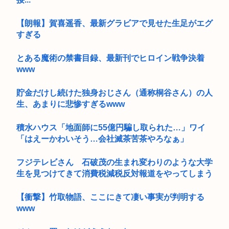
【朗報】賀喜遥香、最新グラビアで見せた生足がエグ
すぎる
とある魔術の禁書目録、最新刊でヒロイン戦争決着
www
貯金だけし続けた独身おじさん（通称桐谷さん）の人
生、あまりに悲惨すぎるwww
積水ハウス「地面師に55億円騙し取られた…」ワイ
「はえーかわいそう…会社滅茶苦茶やろなぁ」
フジテレビさん 石破茂の生まれ変わりのような大学
生を見つけてきて消費税減税反対報道をやってしまう
【衝撃】竹取物語、ここにきて凄い事実が判明する
www