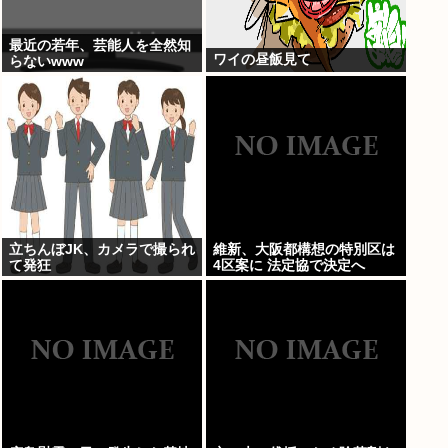
最近の若年、芸能人を全然知
ワイの昼飯見て
らないwww
立ちんぼJK、カメラで撮られ
維新、大阪都構想の特別区は
て発狂
4区案に 法定協で決定へ