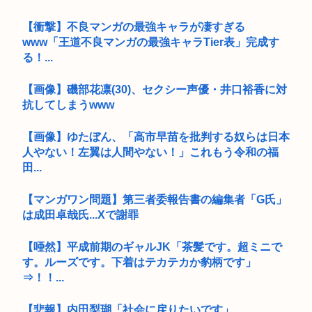
【衝撃】不良マンガの最強キャラが凄すぎる
www「王道不良マンガの最強キャラTier表」完成す
る！...
【画像】磯部花凛(30)、セクシー声優・井口裕香に対
抗してしまうwww
【画像】ゆたぼん、「高市早苗を批判する奴らは日本
人やない！左翼は人間やない！」これもう令和の福
田...
【マンガワン問題】第三者委報告書の編集者「G氏」
は成田卓哉氏...Xで謝罪
【唖然】平成前期のギャルJK「茶髪です。超ミニで
す。ルーズです。下着はテカテカか豹柄です」
⇒！！...
【悲報】内田梨瑚「社会に戻りたいです」