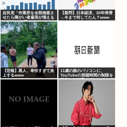
自民党「作業所を全部倒産さ
【疑問】日本経済、30年停滞
せたら障がい者雇用が増える
←今まで何してたん？www
のでは 」結果ww
【悲報】黒人、卑怯すぎて炎
11歳の娘のパソコンに、
上するwww
YouTubeの視聴時間の制限を
設定した結果