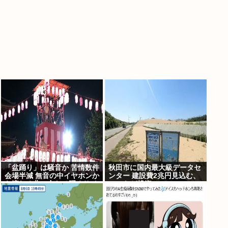
「盆踊り」は騒音か 苦情数件
秋田市に国内最大級データセ
会場半減 無音の中イヤホンか
ンター 建設費2兆円見込む、
ら流れる曲に合わせ踊るサイ
UAEなど投資
レント盆ダンスも