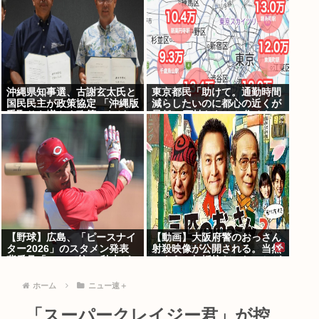
沖縄県知事選、古謝玄太氏と
東京都民「助けて。通勤時間
国民民主が政策協定 「沖縄版
減らしたいのに都心の近くが
手取りを増やす政策」など5
最低10万払わないと住めない
項目
の」
【野球】広島、「ピースナイ
【動画】大阪府警のおっさん
ター2026」のスタメン発表
射殺映像が公開される。当然
背番号「86」で統一 秋山が
のように無抵抗だったことが
カープ移籍後初の4番 小園は
発覚
6番
ホーム
ニュー速＋
「スーパークレイジー君」が控