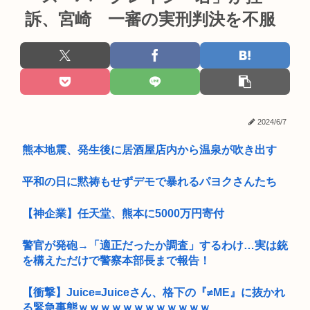
訴、宮崎 一審の実刑判決を不服
2024/6/7
熊本地震、発生後に居酒屋店内から温泉が吹き出す
平和の日に黙祷もせずデモで暴れるパヨクさんたち
【神企業】任天堂、熊本に5000万円寄付
警官が発砲→「適正だったか調査」するわけ…実は銃
を構えただけで警察本部長まで報告！
【衝撃】Juice=Juiceさん、格下の『≠ME』に抜かれ
る緊急事態ｗｗｗｗｗｗｗｗｗｗｗｗ