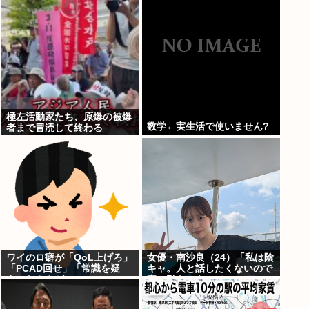
極左活動家たち、原爆の被爆
数学←実生活で使いません?
者まで冒涜して終わる
ワイのロ癖が「QoL上げろ」
女優・南沙良（24）「私は陰
「PCAD回せ」「常識を疑
キャ。人と話したくないので
え」なんやが
家に引きこもってPCでアニ
メを観ていたい」