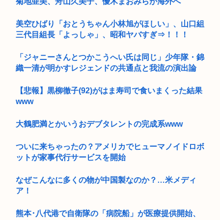
菊地亜美、舟山久美子、優木まおみらが海外へ
美空ひばり「おとうちゃん小林旭がほしい」、山口組
三代目組長「よっしゃ」、昭和ヤバすぎ⇒！！！
「ジャニーさんとつかこうへい氏は同じ」少年隊・錦
織一清が明かすレジェンドの共通点と我流の演出論
【悲報】黒柳徹子(92)がはま寿司で食いまくった結果
www
大鶴肥満とかいうおデブタレントの完成系www
ついに来ちゃったの？アメリカでヒューマノイドロボ
ットが家事代行サービスを開始
なぜこんなに多くの物が中国製なのか？…米メディ
ア！
熊本･八代港で自衛隊の「病院船」が医療提供開始、