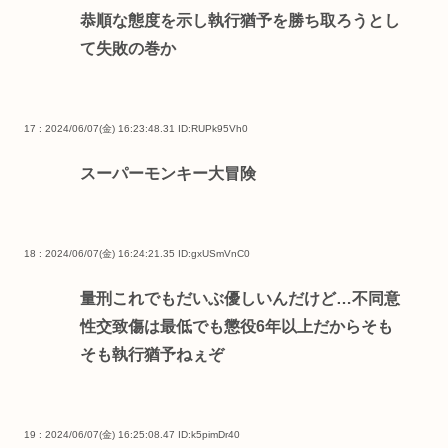
恭順な態度を示し執行猶予を勝ち取ろうとし
て失敗の巻か
17 : 2024/06/07(金) 16:23:48.31
ID:RUPk95Vh0
スーパーモンキー大冒険
18 : 2024/06/07(金) 16:24:21.35
ID:gxUSmVnC0
量刑これでもだいぶ優しいんだけど…不同意
性交致傷は最低でも懲役6年以上だからそも
そも執行猶予ねぇぞ
19 : 2024/06/07(金) 16:25:08.47
ID:k5pimDr40