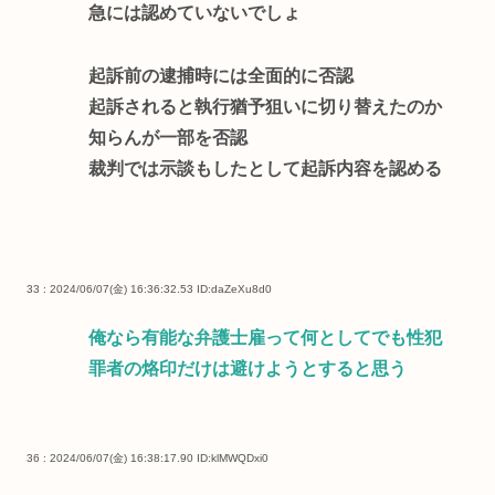
急には認めていないでしょ
起訴前の逮捕時には全面的に否認
起訴されると執行猶予狙いに切り替えたのか
知らんが一部を否認
裁判では示談もしたとして起訴内容を認める
33 : 2024/06/07(金) 16:36:32.53
ID:daZeXu8d0
俺なら有能な弁護士雇って何としてでも性犯
罪者の烙印だけは避けようとすると思う
36 : 2024/06/07(金) 16:38:17.90
ID:klMWQDxi0