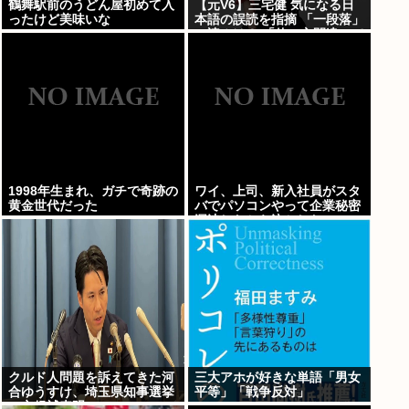
鶴舞駅前のうどん屋初めて入
【元V6】三宅健 気になる日
ったけど美味いな
本語の誤読を指摘 「一段落」
の読みは？ 「使い方間違って
るんだよなとか」
1998年生まれ、ガチで奇跡の
ワイ、上司、新入社員がスタ
黄金世代だった
バでパソコンやって企業秘密
漏洩したから泣かした
クルド人問題を訴えてきた河
三大アホが好きな単語「男女
合ゆうすけ、埼玉県知事選挙
平等」「戦争反対」
に立候補表明www