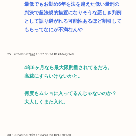
最低でもお勤め6年を法を越えた低い量刑の
判決で超法規的措置になりそうな悪しき判例
として語り継がれる可能性あるほど割引して
もらってなにが不満なんや
25 : 2024/06/07(金) 16:27:35.74
ID:klMWQDxi0
4年6ヶ月なら最大限酌量されてるだろ。
高裁にすらいけないかと。
何度もムショに入ってるんじゃないのか？
大人しくまた入れ。
30 : 2024/06/07(金) 16:34:41.53
ID:IJF9l/+o0