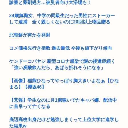
診察と薬剤処方…被災者向け大浴場も！
24歳無職女、中学の同級生だった男性にストーカー
して逮捕 全く親しくないのに20回以上物品贈る
北朝鮮が何かを発射
コメ価格先行き指数 過去最低 今後も値下がり傾向
ケンドーコバヤシ 新型コロナ感染で謎の後遺症続く
「強い炭酸飲んだら、あばら折れそうになる」
【画像】稲熊ひなってやっぱり胸大きいよなぁ【ひな
まる】【櫻坂46】
【悲報】学生なのに月1億稼いでたキャバ嬢、配信中
に首吊って亡くなる
底辺高校出身だけど勉強しまくって上位大学に進学し
た結果w