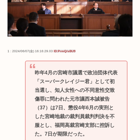
1 : 2024/06/07(金) 16:16:29.03
ID:PrmQ/sBU9
昨年4月の宮崎市議選で政治団体代表
「スーパークレイジー君」として初
当選し、知人女性への不同意性交致
傷罪に問われた元市議西本誠被告
（37）は7日、懲役4年6月の実刑と
した宮崎地裁の裁判員裁判判決を不
服とし、福岡高裁宮崎支部に控訴し
た。7日が期限だった。