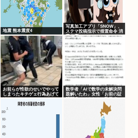
写真加工アプリ「SNOW」、
地震 熊本震度4
ステマ投稿指示で措置命令 消
費者庁
お前らが性欲のせいでやって
数学者「AIで数学の未解決問
しまったキチゲェ行為あげて
題解いたわ」女性「お前の証
け
明間違ってるやん」数学者
「内容デタラメで草。AI使う
のヘタ？」→女性大発狂