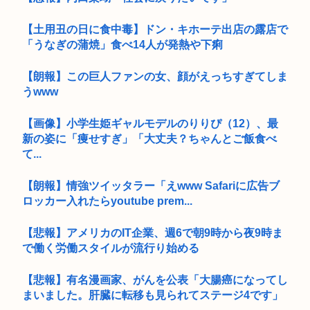
【土用丑の日に食中毒】ドン・キホーテ出店の露店で
「うなぎの蒲焼」食べ14人が発熱や下痢
【朗報】この巨人ファンの女、顔がえっちすぎてしま
うwww
【画像】小学生姫ギャルモデルのりりぴ（12）、最
新の姿に「痩せすぎ」「大丈夫？ちゃんとご飯食べ
て...
【朗報】情強ツイッタラー「えwww Safariに広告ブ
ロッカー入れたらyoutube prem...
【悲報】アメリカのIT企業、週6で朝9時から夜9時ま
で働く労働スタイルが流行り始める
【悲報】有名漫画家、がんを公表「大腸癌になってし
まいました。肝臓に転移も見られてステージ4です」