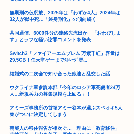
無期刑の仮釈放、2025年は「わずか4人」2024年は
32人が獄中死…「終身刑化」の傾向続く
共同通信、6000件分の連絡先流出か 「おわびしま
す」とラフな軽い謝罪コメントを発表
Switch2「ファイアーエムブレム 万紫千紅」容量は
29.5GB！任天堂ゲーまでｽﾄﾚｰｼﾞ馬...
結婚式の二次会で知り合った娘達と乱交した話
ウクライナ軍参謀本部「今年のロシア軍死傷者24万
人…新規兵力の募集規模を上回る」！
アミーズ事務所の首領アミー谷本が選ぶスペオキ5人
集がついに決定してしまう
芸能人の移住報告が相次ぐ… 理由に「教育移住」