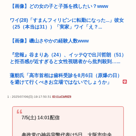
【画像】どの女の子と子孫を残したい？www
ワイ(28)「すまんフィリピンに転勤になった...」彼女
（25（本当は31））「実家」ワイ「え？...
【画像】磯山さやかの経験人数www
『悲報』谷まりあ（24）、イッテQで出川哲朗（51）
と拒否感が近すぎると女性視聴者から批判殺到…...
蓮舫氏「高市首相は歯科受診を8月6日（原爆の日）
を避けて行くべきお立場ではないでしょうか」
1 : 2025/07/06(日) 19:17:50.51
ID:i1uCbRfZ9
7/5(土) 14:01配信
参政党の神谷宗幣代表は5日、大阪市中央