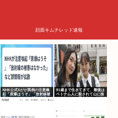
顔面キムチレッド速報
NHK公式Xがが異例の注意喚
91歳まで生きてきて、最後は
起「原爆はうそ」「放射線被
ベトナム人に殺されて山に捨
害なかった」SNS拡散情報め
てられるって日本終わってん
ぐり「荒唐無稽」
だろ高市てめえ