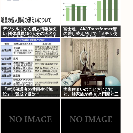
デジタル庁から個人情報漏え
富士通、AIのTransformer層
い 団体職員150人分の氏名な
の差し替えだけで「メモリ使
どを他省庁へ誤送付、第三者
用量1/10」「処理速度475
に転送なし
倍」になる魔改造を発表
「生活保護者の共同生活施
実家住まいのこどおじだけ
設」←賛成？反対？
ど、姉家族が姪(6)と両親と三
世代で家族旅行に行くらしい
から俺も一緒に連れていって
もらってもいいよね？