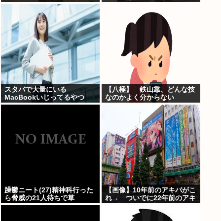
www
スタバで大量にいる
【八極】 鉄山靠、どんな技
MacBookいじってるやつ
なのかよく分からない
www
躁鬱ニート(27)精神科行った
【画像】10年前のアキバがこ
ら脅威の21人待ちで草
れ→ ついでに22年前のアキ
バがこれwww