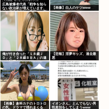
広島被爆者代表「戦争を知ら
【画像】白人のケツwww
ない政治家が増えています、
ぜひ原爆資料館に見学へ」高
市早苗「はぁ…(ため息)」ジ
ロッ
俺が付き合った「１８歳Ｊ
【悲報】淫夢キッズ、過去最
Ｄ」と「２８歳ＢＢＡ」の違
悪
いを説明するwww
【画像】倉科カナのトロトロ
イオンさん、とんでもない男
の乳、ドラマで揺れまくる
性差別をしてしまうwww