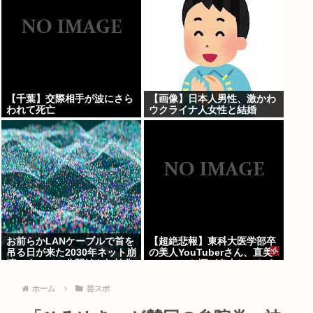
【千葉】交際相手が波にさら
【画像】日本人男性、激かわ
われて死亡
ウクライナ人女性と結婚
www
お前らかLANケーブルで首を
【超絶悲報】東科大医学部卒
吊る日が来た2030年ネット崩
の美人YouTuberさん、直美
壊。すべての公開鍵を無効化
でコメント欄が炎上してしま
するQデイ。野良AI
う…
ホーム
芸スポ