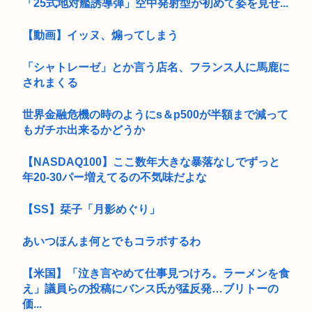
「25式地対艦誘導弾」空中発射型が初めて姿を見せ...
【動画】イッヌ、煽ってしまう
「シャトレーゼ」とか言う店名、フランス人に馬鹿に
されまくる
世界金融危機の時のようにs＆p500が半額まで減って
もガチホ出来るかどうか
【NASDAQ100】ここ数年大きな暴落なしでずっと
年20-30パー増えてるの不気味だよな
【SS】栞子「月影めぐり」
あいつほんま何とでもコラボするわ
【米国】「泣き言やめて仕事見つけろ。ラーメンを食
え」議員らの投稿にバンス氏が猛反発…ブリトーの
価...