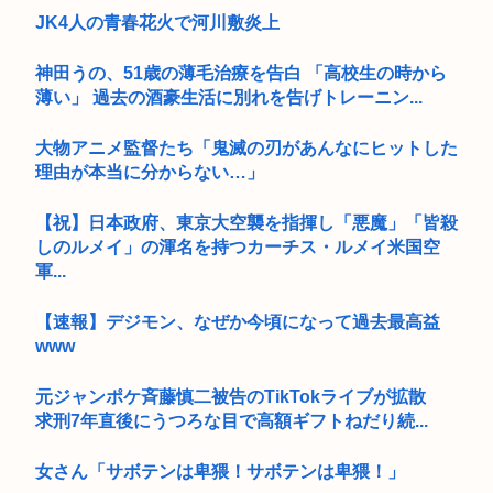
JK4人の青春花火で河川敷炎上
神田うの、51歳の薄毛治療を告白 「高校生の時から
薄い」 過去の酒豪生活に別れを告げトレーニン...
大物アニメ監督たち「鬼滅の刃があんなにヒットした
理由が本当に分からない…」
【祝】日本政府、東京大空襲を指揮し「悪魔」「皆殺
しのルメイ」の渾名を持つカーチス・ルメイ米国空
軍...
【速報】デジモン、なぜか今頃になって過去最高益
www
元ジャンポケ斉藤慎二被告のTikTokライブが拡散
求刑7年直後にうつろな目で高額ギフトねだり続...
女さん「サボテンは卑猥！サボテンは卑猥！」