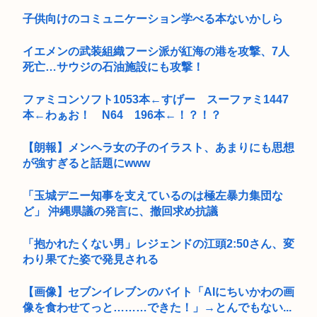
子供向けのコミュニケーション学べる本ないかしら
イエメンの武装組織フーシ派が紅海の港を攻撃、7人
死亡…サウジの石油施設にも攻撃！
ファミコンソフト1053本←すげー スーファミ1447
本←わぁお！ N64 196本←！？！？
【朗報】メンヘラ女の子のイラスト、あまりにも思想
が強すぎると話題にwww
「玉城デニー知事を支えているのは極左暴力集団な
ど」 沖縄県議の発言に、撤回求め抗議
「抱かれたくない男」レジェンドの江頭2:50さん、変
わり果てた姿で発見される
【画像】セブンイレブンのバイト「AIにちいかわの画
像を食わせてっと………できた！」→とんでもない...