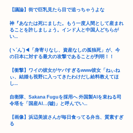
【議論】街で巨乳見たら目で追っちゃうよな
神『あなたは死にました。もう一度人間として産まれ
ることを許しましょう。インド人と中国人どちらが
い...
(ヽ´ん`)◀「身寄りなし、資産なしの孤独死」が、今
の日本に対する最大の攻撃であることが判明！！
【衝撃】ワイの彼女がヤバすぎるwww彼女「ねぃね
ぃ、結婚も視野に入ってきたわけだし給料教えてほ
し...
自衛隊、Sakana Fuguを採用へ 外国製AIを束ねる司
令塔を「国産AI…(嘘)」と呼んでい...
【画像】浜辺美波さんが毎日食ってる弁当、質素すぎ
る