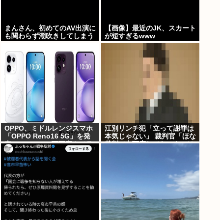
まんさん、初めてのAV出演に
【画像】最近のJK、スカート
も関わらず潮吹きしてしまう
が短すぎるwww
www
OPPO、ミドルレンジスマホ
江別リンチ犯「立って謝罪は
「OPPO Reno16 5G」を発
本気じゃない」 裁判官「ほな
表。4つの5000万画素カメラ
裁判で土下座してないキミは
を搭載し、片手でも操作しや
本気じゃないな」
すい小型モデルに