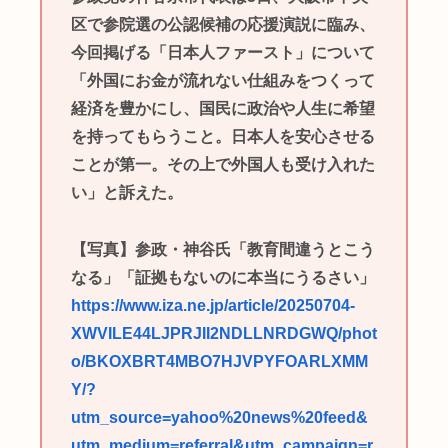
区で参院選の公認候補の応援演説に臨み、
今回掲げる「日本人ファースト」について
「外国にお金が流れない仕組みをつくって
経済を豊かにし、国民に政治や人生に希望
を持ってもらうこと。日本人を安心させる
ことが第一。その上で外国人も受け入れた
い」と訴えた。
【写真】参政・神谷氏「教育間違うとこう
なる」「証拠もないのに本当にうるさい」
https://www.iza.ne.jp/article/20250704-
XWVILE44LJPRJII2NDLLNRDGWQ/phot
o/BKOXBRT4MBO7HJVPYFOARLXMM
Y/?
utm_source=yahoo%20news%20feed&
utm_medium=referral&utm_campaign=r