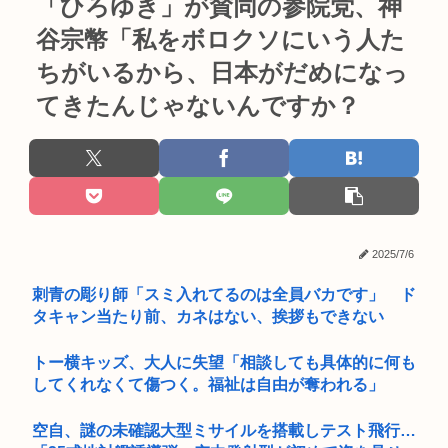
「ひろゆき」が賛同の参院党、神
谷宗幣「私をボロクソにいう人た
ちがいるから、日本がだめになっ
てきたんじゃないんですか？
2025/7/6
刺青の彫り師「スミ入れてるのは全員バカです」 ド
タキャン当たり前、カネはない、挨拶もできない
トー横キッズ、大人に失望「相談しても具体的に何も
してくれなくて傷つく。福祉は自由が奪われる」
空自、謎の未確認大型ミサイルを搭載しテスト飛行…