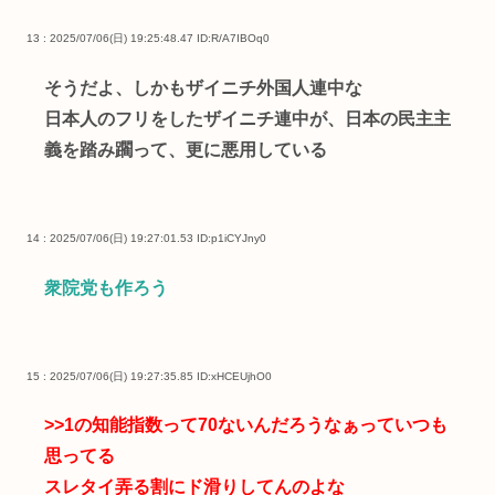
13 : 2025/07/06(日) 19:25:48.47
ID:R/A7IBOq0
そうだよ、しかもザイニチ外国人連中な
日本人のフリをしたザイニチ連中が、日本の民主主
義を踏み躙って、更に悪用している
14 : 2025/07/06(日) 19:27:01.53
ID:p1iCYJny0
衆院党も作ろう
15 : 2025/07/06(日) 19:27:35.85
ID:xHCEUjhO0
>>1
の知能指数って70ないんだろうなぁっていつも
思ってる
スレタイ弄る割にド滑りしてんのよな