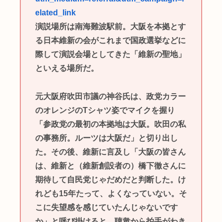
elated_link
演説場所は南海難波駅前。大阪を本拠とす
る日本維新の会がこれまで国政選挙などに
際して演説会場としてきた「維新の聖地」
といえる場所だ。
元大阪府吹田市議の神谷氏は、政党カラー
のオレンジのTシャツ姿でマイクを握り
「参政党の最初の本拠地は大阪。吹田の私
の事務所。ルーツは大阪だ」と切り出し
た。その後、維新に言及し「大阪の皆さん
は、維新と（維新創設者の）橋下徹さんに
期待して自民党じゃだめだと判断した。け
れども15年たって、よくなっていない。そ
こに失望感を感じていたんじゃないです
か」と呼び掛けると、聴衆から拍手がわき