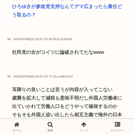
ひろゆきが参政党支持なんてデマ広まったら責任ど
う取るの？
34 : 2025/07/06(日) 19:37:33.58
ID:dLZcZtnd0
社民党の女がコイツに論破されてたなwww
35 : 2025/07/06(日) 19:37:33.72
ID:Lx49nFcX0
耳障りの良いことは言うが内容が入ってこない
歳費を拡大して減税も意味不明だし外国人労働者に
出ていかれて労働人口をどうやって確保するのか
そもそも外国人追い出したら相互主義で海外の日本
人労働者の追い出されるかも知れないのにどうすん
ホーム
検索
トップ
サイドバー
のかね