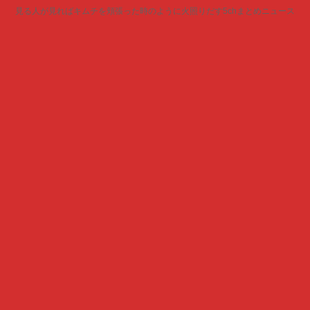
見る人が見ればキムチを頬張った時のように火照りだす5chまとめニュース